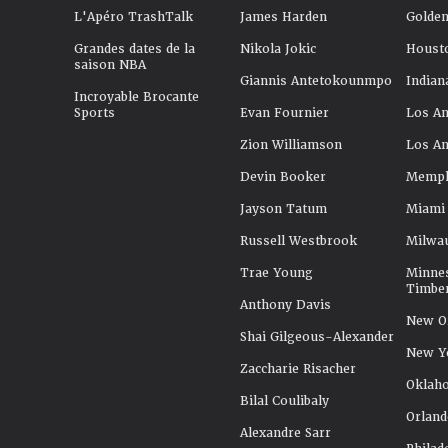
L'Apéro TrashTalk
James Harden
Golden
Grandes dates de la
Nikola Jokic
Houst
saison NBA
Giannis Antetokounmpo
Indian
Incroyable Brocante
Sports
Evan Fournier
Los An
Zion Williamson
Los An
Devin Booker
Memphi
Jayson Tatum
Miami
Russell Westbrook
Milwa
Trae Young
Minne
Timbe
Anthony Davis
New Or
Shai Gilgeous-Alexander
New Y
Zaccharie Risacher
Oklah
Bilal Coulibaly
Orland
Alexandre Sarr