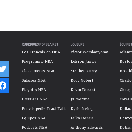
RUBRIQUES POPULAIRES
JOUEURS
ÉQUIPES
Les Français en NBA
Victor Wembanyama
Atlant
Programme NBA
LeBron James
Boston
Classements NBA
Stephen Curry
Brookl
Salaires NBA
Rudy Gobert
Charlo
Playoffs NBA
Kevin Durant
Chicag
Dossiers NBA
Ja Morant
Clevel
Encyclopédie TrashTalk
Kyrie Irving
Dallas
Équipes NBA
Luka Doncic
Denve
Podcasts NBA
Anthony Edwards
Detroi