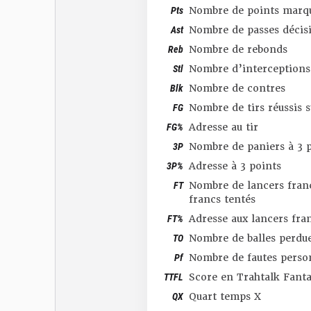
Pts
Nombre de points marq
Ast
Nombre de passes décis
Reb
Nombre de rebonds
Stl
Nombre d’interceptions
Blk
Nombre de contres
FG
Nombre de tirs réussis 
FG%
Adresse au tir
3P
Nombre de paniers à 3 p
3P%
Adresse à 3 points
FT
Nombre de lancers franc
francs tentés
FT%
Adresse aux lancers fra
TO
Nombre de balles perdu
Pf
Nombre de fautes perso
TTFL
Score en Trahtalk Fant
QX
Quart temps X