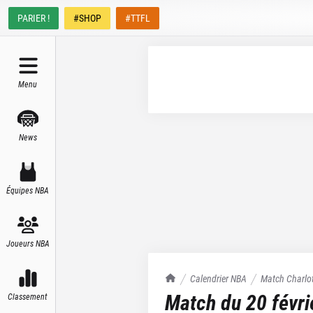
PARIER !
#SHOP
#TTFL
Menu
News
Équipes NBA
Joueurs NBA
TrashTalk Actu NBA
Calendrier NBA
Match
Charlo
Match du
20 févr
Classement