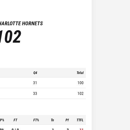
HARLOTTE HORNETS
102
Q4
Total
31
100
33
102
3P%
FT
FT%
To
Pf
TTFL
.0%
0 / 0
-
1
3
11