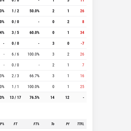
.3%
1 / 2
50.0%
2
1
26
.0%
0 / 0
-
0
2
8
.4%
3 / 5
60.0%
0
1
34
-
0 / 0
-
3
0
-7
-
6 / 6
100.0%
3
2
26
-
0 / 0
-
2
1
7
.3%
2 / 3
66.7%
3
1
16
.0%
1 / 1
100.0%
0
1
25
.3%
13 / 17
76.5%
14
12
-
3P%
FT
FT%
To
Pf
TTFL