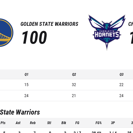
GOLDEN STATE WARRIORS
C
100
Q1
Q2
Q3
15
32
22
24
21
24
State Warriors
Pts
Ast
Reb
Stl
Blk
FG
FG%
3P
5
3
7
0
2
2 / 7
28.6%
1 / 4
25