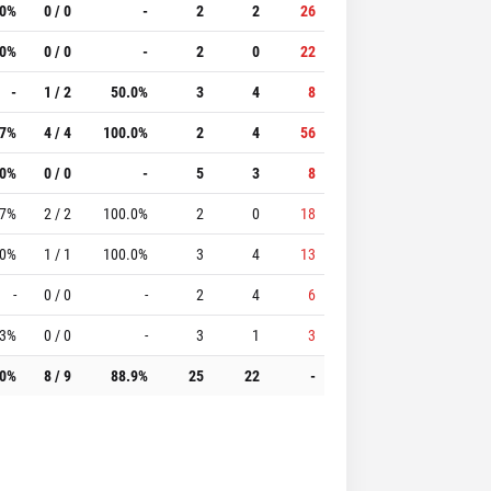
.0%
0 / 0
-
2
2
26
.0%
0 / 0
-
2
0
22
-
1 / 2
50.0%
3
4
8
.7%
4 / 4
100.0%
2
4
56
.0%
0 / 0
-
5
3
8
.7%
2 / 2
100.0%
2
0
18
.0%
1 / 1
100.0%
3
4
13
-
0 / 0
-
2
4
6
.3%
0 / 0
-
3
1
3
.0%
8 / 9
88.9%
25
22
-