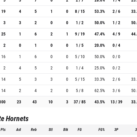
19
4
5
1
0
8 / 15
53.3%
2 / 6
33
3
3
2
0
0
1 / 2
50.0%
1 / 2
50
25
1
6
2
1
9 / 19
47.4%
4 / 9
44
2
0
1
0
0
1 / 5
20.0%
0 / 4
16
1
6
0
0
5 / 10
50.0%
0 / 0
2
4
5
2
0
1 / 4
25.0%
0 / 2
14
5
3
3
0
5 / 15
33.3%
2 / 6
33
14
2
4
2
0
5 / 8
62.5%
3 / 6
50
100
23
43
10
3
37 / 85
43.5%
13 / 39
33
te Hornets
Pts
Ast
Reb
Stl
Blk
FG
FG%
3P