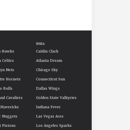
WNBA
a Hawks
Caitlin Clark
 Celtics
Atlanta Dream
yn Nets
Chicago Sky
tte Hornets
Connecticut Sun
o Bulls
Dallas Wings
and Cavaliers
Golden State Valkyries
 Mavericks
Indiana Fever
r Nuggets
Las Vegas Aces
t Pistons
Los Angeles Sparks