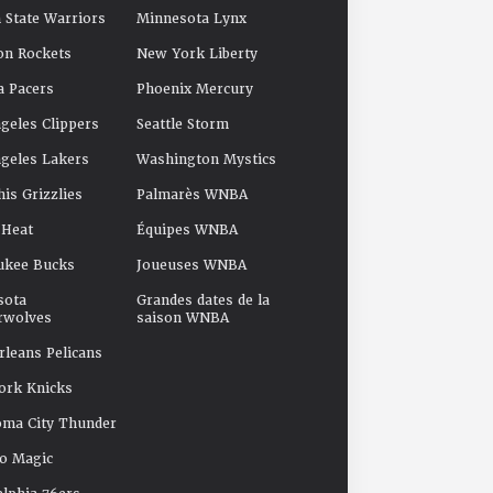
 State Warriors
Minnesota Lynx
on Rockets
New York Liberty
a Pacers
Phoenix Mercury
geles Clippers
Seattle Storm
geles Lakers
Washington Mystics
s Grizzlies
Palmarès WNBA
 Heat
Équipes WNBA
ukee Bucks
Joueuses WNBA
sota
Grandes dates de la
rwolves
saison WNBA
leans Pelicans
ork Knicks
oma City Thunder
o Magic