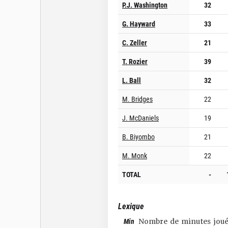
P.J. Washington
32
G. Hayward
33
C. Zeller
21
T. Rozier
39
L. Ball
32
M. Bridges
22
J. McDaniels
19
B. Biyombo
21
M. Monk
22
TOTAL
-
Lexique
Min
Nombre de minutes joué