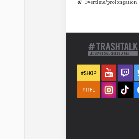
OT
Overtime/prolongation
#SHOP
#TTFL