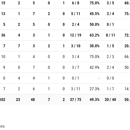
15
2
5
0
1
6 / 8
75.0%
3 / 5
60
13
1
7
2
0
5 / 11
45.5%
3 / 4
75
5
2
5
0
0
2 / 4
50.0%
0 / 1
36
4
3
1
0
12 / 19
63.2%
8 / 11
72
7
7
3
2
1
3 / 10
30.0%
1 / 5
20
10
1
4
0
0
3 / 4
75.0%
2 / 3
66
9
0
7
0
0
3 / 7
42.9%
2 / 4
50
0
4
4
1
0
0 / 1
-
0 / 0
7
2
6
1
0
3 / 11
27.3%
1 / 7
14
102
23
48
7
2
37 / 75
49.3%
20 / 40
50
es