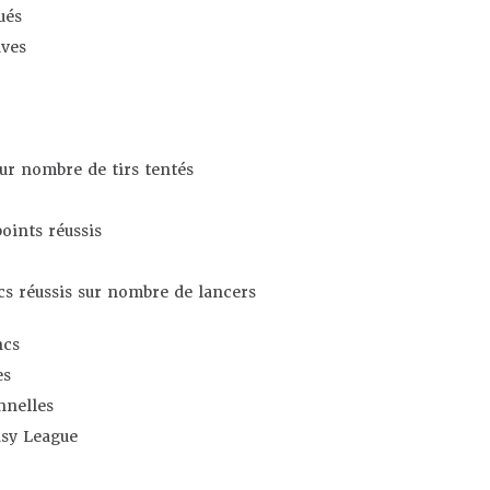
ués
ives
sur nombre de tirs tentés
oints réussis
s réussis sur nombre de lancers
ncs
es
nnelles
asy League