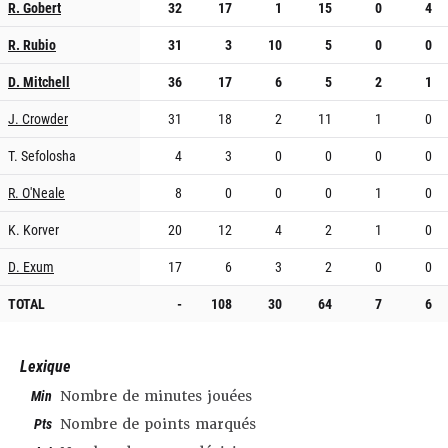
R. Gobert
32
17
1
15
0
4
R. Rubio
31
3
10
5
0
0
D. Mitchell
36
17
6
5
2
1
J. Crowder
31
18
2
11
1
0
T. Sefolosha
4
3
0
0
0
0
R. O'Neale
8
0
0
0
1
0
K. Korver
20
12
4
2
1
0
D. Exum
17
6
3
2
0
0
TOTAL
-
108
30
64
7
6
Lexique
Min
Nombre de minutes jouées
Pts
Nombre de points marqués