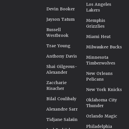
Los Angeles
Devin Booker
Lakers
Jayson Tatum
Memphis
Grizzlies
Russell
Westbrook
Miami Heat
Trae Young
Milwaukee Bucks
Anthony Davis
Minnesota
Timberwolves
Shai Gilgeous-
Alexander
New Orleans
Pelicans
Zaccharie
Risacher
New York Knicks
Bilal Coulibaly
Oklahoma City
Thunder
Alexandre Sarr
Orlando Magic
Tidjane Salaün
Philadelphia