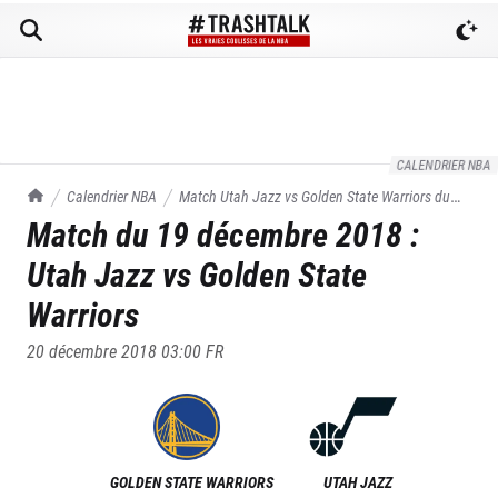
CALENDRIER NBA
TrashTalk Actu NBA
Calendrier NBA
Match
Utah Jazz
vs
Golden State Warriors
du
Match du
19 décembre 2018
:
19/12/2018
Utah Jazz
vs
Golden State
Warriors
20 décembre 2018 03:00
FR
GOLDEN STATE WARRIORS
UTAH JAZZ