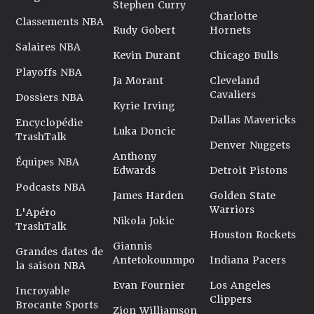
Stephen Curry
Charlotte
Classements NBA
Rudy Gobert
Hornets
Salaires NBA
Kevin Durant
Chicago Bulls
Playoffs NBA
Ja Morant
Cleveland
Cavaliers
Dossiers NBA
Kyrie Irving
Dallas Mavericks
Encyclopédie
Luka Doncic
TrashTalk
Denver Nuggets
Anthony
Équipes NBA
Edwards
Detroit Pistons
Podcasts NBA
James Harden
Golden State
Warriors
L'Apéro
Nikola Jokic
TrashTalk
Houston Rockets
Giannis
Grandes dates de
Antetokounmpo
Indiana Pacers
la saison NBA
Evan Fournier
Los Angeles
Incroyable
Clippers
Brocante Sports
Zion Williamson