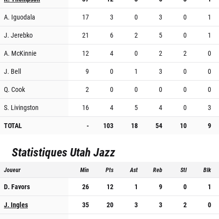
A. Iguodala
17
3
0
3
0
1
J. Jerebko
21
6
2
5
0
1
A. McKinnie
12
4
0
2
2
0
J. Bell
9
0
1
3
0
0
Q. Cook
2
0
0
0
0
0
S. Livingston
16
4
5
4
0
3
TOTAL
-
103
18
54
10
9
Statistiques
Utah Jazz
Joueur
Min
Pts
Ast
Reb
Stl
Blk
D. Favors
26
12
1
9
0
1
J. Ingles
35
20
3
3
2
0