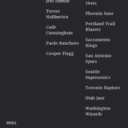
Joel Embiid
76ers
Tyrese
Phoenix Suns
Haliburton
Portland Trail
Cade
Blazers
Cunningham
Sacramento
Paolo Banchero
Kings
Cooper Flagg
San Antonio
Spurs
Seattle
Supersonics
Toronto Raptors
Utah Jazz
Washington
Wizards
WNBA