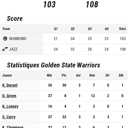
103
108
Score
Team
Q1
Q2
Q3
Q4
Total
WARRIORS
21
34
25
23
103
JAZZ
24
32
28
24
108
Statistiques
Golden State Warriors
Joueur
Min
Pts
Ast
Reb
Stl
Blk
K. Durant
36
30
2
7
0
1
D. Green
37
8
1
12
2
0
K. Looney
16
4
1
3
0
1
S. Curry
37
32
3
3
3
1
K. Thompson
37
12
3
6
3
1