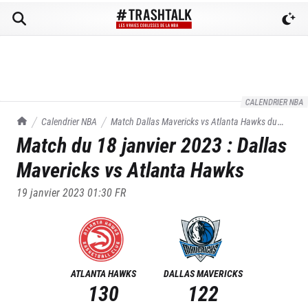
CALENDRIER NBA
TrashTalk Actu NBA
Calendrier NBA
Match
Dallas Mavericks
vs
Atlanta Hawks
du
Match du
18 janvier 2023
:
Dallas
18/01/2023
Mavericks
vs
Atlanta Hawks
19 janvier 2023 01:30
FR
ATLANTA HAWKS
DALLAS MAVERICKS
130
122