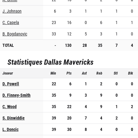
J. Johnson
6
3
1
1
1
0
C. Capela
23
16
0
6
1
1
B. Bogdanovic
33
12
5
3
1
0
TOTAL
-
130
28
35
7
4
Statistiques
Dallas Mavericks
Joueur
Min
Pts
Ast
Reb
Stl
Blk
D. Powell
22
6
1
2
0
0
D. Finney-Smith
35
9
3
9
0
0
C. Wood
35
22
4
9
1
2
S. Dinwiddie
39
20
7
4
2
0
L. Doncic
39
30
8
4
0
0