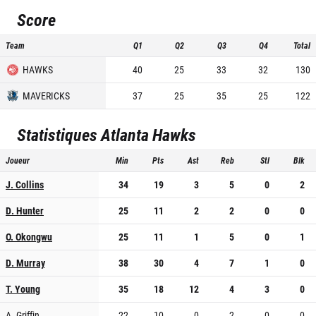
Score
Team
Q1
Q2
Q3
Q4
Total
HAWKS
40
25
33
32
130
MAVERICKS
37
25
35
25
122
Statistiques
Atlanta Hawks
Joueur
Min
Pts
Ast
Reb
Stl
Blk
J. Collins
34
19
3
5
0
2
D. Hunter
25
11
2
2
0
0
O. Okongwu
25
11
1
5
0
1
D. Murray
38
30
4
7
1
0
T. Young
35
18
12
4
3
0
A. Griffin
22
10
0
2
0
0