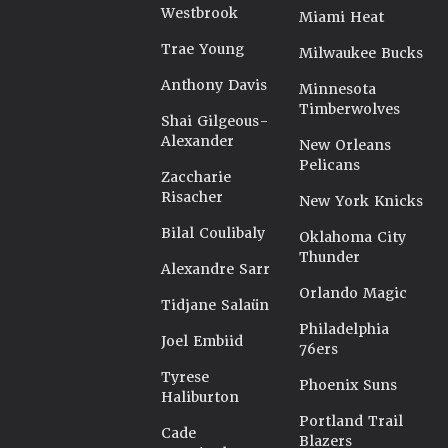
Westbrook
Miami Heat
Trae Young
Milwaukee Bucks
Anthony Davis
Minnesota
Timberwolves
Shai Gilgeous-
Alexander
New Orleans
Pelicans
Zaccharie
Risacher
New York Knicks
Bilal Coulibaly
Oklahoma City
Thunder
Alexandre Sarr
Orlando Magic
Tidjane Salaün
Philadelphia
Joel Embiid
76ers
Tyrese
Phoenix Suns
Haliburton
Portland Trail
Cade
Blazers