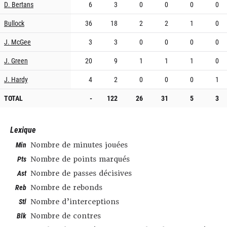
D. Bertans
6
3
0
0
0
0
Bullock
36
18
2
2
1
0
J. McGee
3
3
0
0
0
0
J. Green
20
9
1
1
1
0
J. Hardy
4
2
0
0
0
1
TOTAL
-
122
26
31
5
3
Lexique
Min
Nombre de minutes jouées
Pts
Nombre de points marqués
Ast
Nombre de passes décisives
Reb
Nombre de rebonds
Stl
Nombre d’interceptions
Blk
Nombre de contres