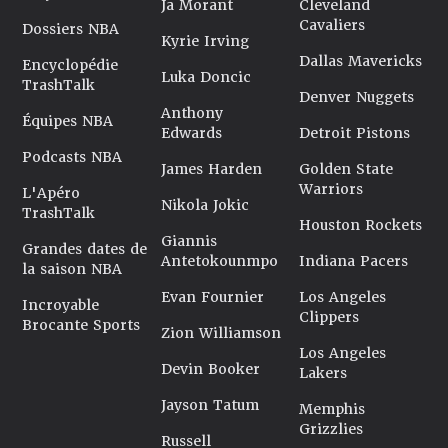
Ja Morant
Cleveland
Cavaliers
Dossiers NBA
Kyrie Irving
Dallas Mavericks
Encyclopédie
Luka Doncic
TrashTalk
Denver Nuggets
Anthony
Équipes NBA
Edwards
Detroit Pistons
Podcasts NBA
James Harden
Golden State
Warriors
L'Apéro
Nikola Jokic
TrashTalk
Houston Rockets
Giannis
Grandes dates de
Antetokounmpo
Indiana Pacers
la saison NBA
Evan Fournier
Los Angeles
Incroyable
Clippers
Brocante Sports
Zion Williamson
Los Angeles
Devin Booker
Lakers
Jayson Tatum
Memphis
Grizzlies
Russell