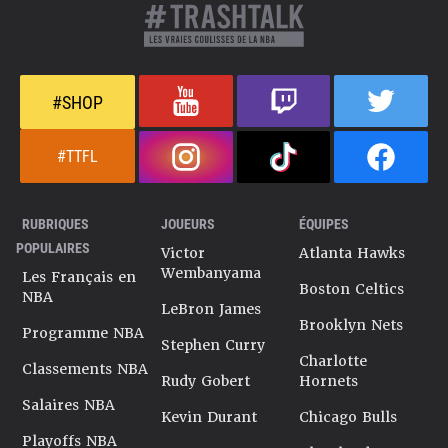
#SHOP
#TTFL
RUBRIQUES
JOUEURS
ÉQUIPES
POPULAIRES
Victor
Atlanta Hawks
Wembanyama
Les Français en
Boston Celtics
NBA
LeBron James
Brooklyn Nets
Programme NBA
Stephen Curry
Charlotte
Classements NBA
Rudy Gobert
Hornets
Salaires NBA
Kevin Durant
Chicago Bulls
Playoffs NBA