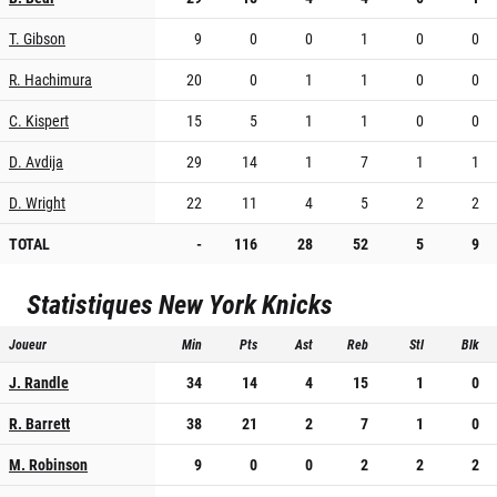
T. Gibson
9
0
0
1
0
0
R. Hachimura
20
0
1
1
0
0
C. Kispert
15
5
1
1
0
0
D. Avdija
29
14
1
7
1
1
D. Wright
22
11
4
5
2
2
TOTAL
-
116
28
52
5
9
Statistiques
New York Knicks
Joueur
Min
Pts
Ast
Reb
Stl
Blk
J. Randle
34
14
4
15
1
0
R. Barrett
38
21
2
7
1
0
M. Robinson
9
0
0
2
2
2