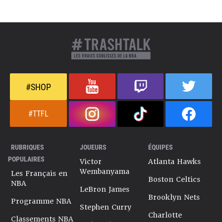
#SHOP
#TTFL
RUBRIQUES
JOUEURS
ÉQUIPES
POPULAIRES
Victor
Atlanta Hawks
Wembanyama
Les Français en
Boston Celtics
NBA
LeBron James
Brooklyn Nets
Programme NBA
Stephen Curry
Charlotte
Classements NBA