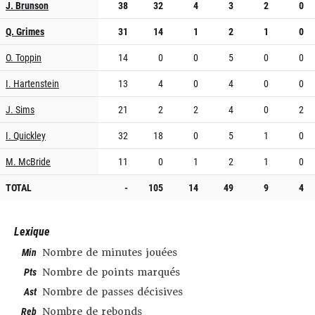
J. Brunson
38
32
4
3
2
0
Q. Grimes
31
14
1
2
1
0
O. Toppin
14
0
0
5
0
0
I. Hartenstein
13
4
0
4
0
0
J. Sims
21
2
2
4
0
2
I. Quickley
32
18
0
5
1
0
M. McBride
11
0
1
2
1
0
TOTAL
-
105
14
49
9
4
Lexique
Min
Nombre de minutes jouées
Pts
Nombre de points marqués
Ast
Nombre de passes décisives
Reb
Nombre de rebonds