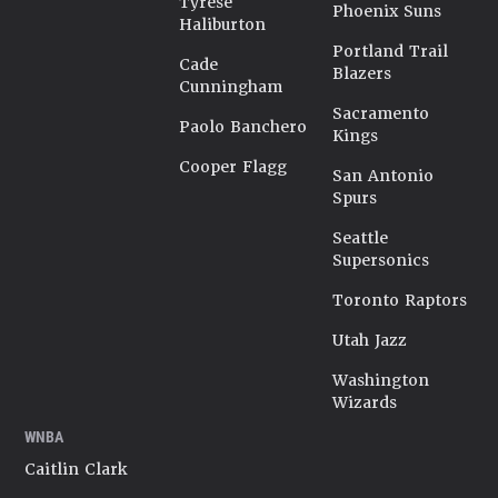
Tyrese
Phoenix Suns
Haliburton
Portland Trail
Cade
Blazers
Cunningham
Sacramento
Paolo Banchero
Kings
Cooper Flagg
San Antonio
Spurs
Seattle
Supersonics
Toronto Raptors
Utah Jazz
Washington
Wizards
WNBA
Caitlin Clark