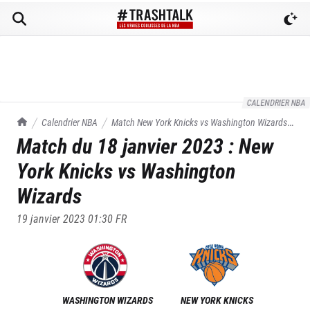
CALENDRIER NBA
TrashTalk Actu NBA
Calendrier NBA
Match
New York Knicks
vs
Washington Wizards
Match du
18 janvier 2023
:
New
du
18/01/2023
York Knicks
vs
Washington
Wizards
19 janvier 2023 01:30
FR
WASHINGTON WIZARDS
NEW YORK KNICKS