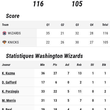
116
105
Score
Team
Q1
Q2
Q3
Q4
Total
WIZARDS
35
21
32
28
116
KNICKS
22
26
30
27
105
Statistiques
Washington Wizards
Joueur
Min
Pts
Ast
Reb
Stl
Blk
K. Kuzma
36
27
7
13
1
1
D. Gafford
17
6
0
2
1
1
K. Porzingis
33
22
5
11
0
2
M. Morris
31
13
5
7
0
1
B. Beal
29
18
4
4
0
1