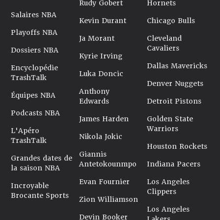
Rudy Gobert
Hornets
Salaires NBA
Kevin Durant
Chicago Bulls
Playoffs NBA
Ja Morant
Cleveland
Cavaliers
Dossiers NBA
Kyrie Irving
Dallas Mavericks
Encyclopédie
Luka Doncic
TrashTalk
Denver Nuggets
Anthony
Équipes NBA
Edwards
Detroit Pistons
Podcasts NBA
James Harden
Golden State
Warriors
L'Apéro
Nikola Jokic
TrashTalk
Houston Rockets
Giannis
Grandes dates de
Antetokounmpo
Indiana Pacers
la saison NBA
Evan Fournier
Los Angeles
Incroyable
Clippers
Brocante Sports
Zion Williamson
Los Angeles
Devin Booker
Lakers