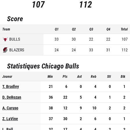
107
112
Score
Team
Q1
Q2
Q3
Q4
Total
BULLS
33
30
22
22
107
BLAZERS
24
24
33
31
112
Statistiques
Chicago Bulls
Joueur
Min
Pts
Ast
Reb
Stl
Blk
T. Bradley
21
6
0
4
0
1
D. DeRozan
36
22
5
4
1
2
A. Caruso
38
12
9
10
2
2
Z. LaVine
37
30
2
6
0
1
L. Ball
37
17
4
4
2
2