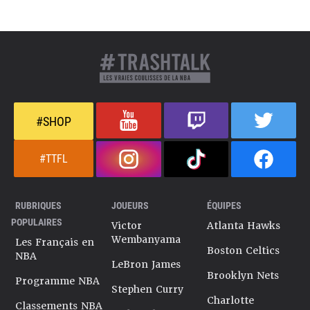
#SHOP
#TTFL
RUBRIQUES
JOUEURS
ÉQUIPES
POPULAIRES
Victor
Atlanta Hawks
Wembanyama
Les Français en
Boston Celtics
NBA
LeBron James
Brooklyn Nets
Programme NBA
Stephen Curry
Charlotte
Classements NBA