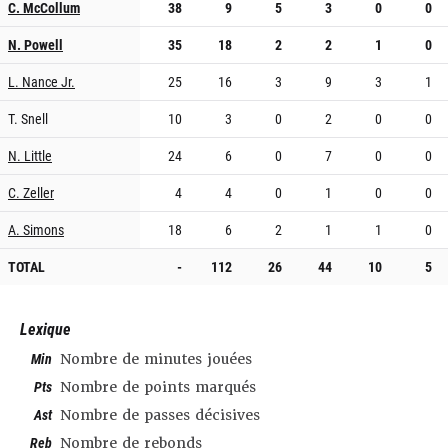
C. McCollum
38
9
5
3
0
0
N. Powell
35
18
2
2
1
0
L. Nance Jr.
25
16
3
9
3
1
T. Snell
10
3
0
2
0
0
N. Little
24
6
0
7
0
0
C. Zeller
4
4
0
1
0
0
A. Simons
18
6
2
1
1
0
TOTAL
-
112
26
44
10
5
Lexique
Min
Nombre de minutes jouées
Pts
Nombre de points marqués
Ast
Nombre de passes décisives
Reb
Nombre de rebonds