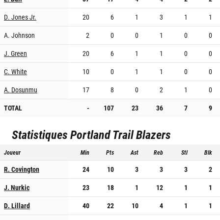
D. Jones Jr.
20
6
1
3
1
1
A. Johnson
2
0
0
1
0
0
J. Green
20
6
1
1
0
0
C. White
10
0
1
1
0
0
A. Dosunmu
17
8
0
2
1
0
TOTAL
-
107
23
36
7
9
Statistiques
Portland Trail Blazers
Joueur
Min
Pts
Ast
Reb
Stl
Blk
R. Covington
24
10
3
3
3
2
J. Nurkic
23
18
1
12
1
1
D. Lillard
40
22
10
4
1
1