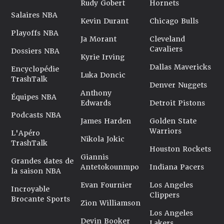
Rudy Gobert
Hornets
Salaires NBA
Kevin Durant
Chicago Bulls
Playoffs NBA
Ja Morant
Cleveland
Cavaliers
Dossiers NBA
Kyrie Irving
Dallas Mavericks
Encyclopédie
Luka Doncic
TrashTalk
Denver Nuggets
Anthony
Équipes NBA
Edwards
Detroit Pistons
Podcasts NBA
James Harden
Golden State
Warriors
L'Apéro
Nikola Jokic
TrashTalk
Houston Rockets
Giannis
Grandes dates de
Antetokounmpo
Indiana Pacers
la saison NBA
Evan Fournier
Los Angeles
Incroyable
Clippers
Brocante Sports
Zion Williamson
Los Angeles
Devin Booker
Lakers