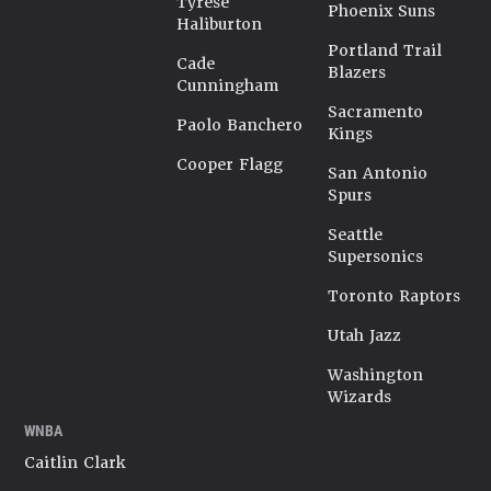
Tyrese
Phoenix Suns
Haliburton
Portland Trail
Cade
Blazers
Cunningham
Sacramento
Paolo Banchero
Kings
Cooper Flagg
San Antonio
Spurs
Seattle
Supersonics
Toronto Raptors
Utah Jazz
Washington
Wizards
WNBA
Caitlin Clark