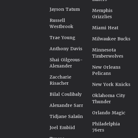
Jayson Tatum
Memphis
Grizzlies
Russell
Westbrook
Miami Heat
Trae Young
Milwaukee Bucks
Anthony Davis
Minnesota
Timberwolves
Shai Gilgeous-
Alexander
New Orleans
Pelicans
Zaccharie
Risacher
New York Knicks
Bilal Coulibaly
Oklahoma City
Thunder
Alexandre Sarr
Orlando Magic
Tidjane Salaün
Philadelphia
Joel Embiid
76ers