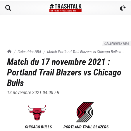
CALENDRIER NBA
TrashTalk Actu NBA
Calendrier NBA
Match
Portland Trail Blazers
vs
Chicago Bulls
du
Match du
17 novembre 2021
:
17/11/2021
Portland Trail Blazers
vs
Chicago
Bulls
18 novembre 2021 04:00
FR
CHICAGO BULLS
PORTLAND TRAIL BLAZERS