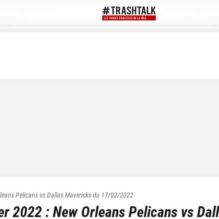
leans Pelicans
vs
Dallas Mavericks
du
17/02/2022
ier 2022
:
New Orleans Pelicans
vs
Dal