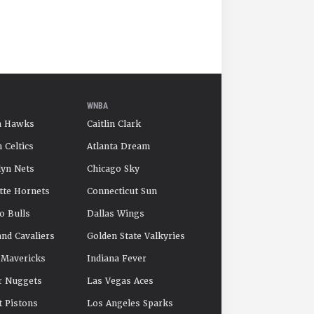
WNBA
a Hawks
Caitlin Clark
 Celtics
Atlanta Dream
yn Nets
Chicago Sky
tte Hornets
Connecticut Sun
o Bulls
Dallas Wings
and Cavaliers
Golden State Valkyries
 Mavericks
Indiana Fever
r Nuggets
Las Vegas Aces
t Pistons
Los Angeles Sparks