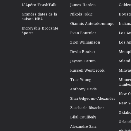
L'Apéro TrashTalk
James Harden
Golden
Grandes dates de la
Nikola Jokic
Houst
saison NBA
Giannis Antetokounmpo
Indian
Incroyable Brocante
Sports
Evan Fournier
Los An
Zion Williamson
Los An
Devin Booker
Memphi
Jayson Tatum
Miami
Russell Westbrook
Milwa
Trae Young
Minne
Timbe
Anthony Davis
New Or
Shai Gilgeous-Alexander
New Y
Zaccharie Risacher
Oklah
Bilal Coulibaly
Orland
Alexandre Sarr