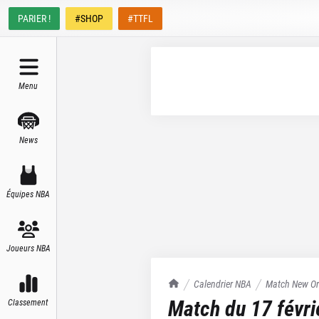
PARIER !
#SHOP
#TTFL
Menu
News
Équipes NBA
Joueurs NBA
TrashTalk Actu NBA
Calendrier NBA
Match
New Or
Match du
17 févr
Classement