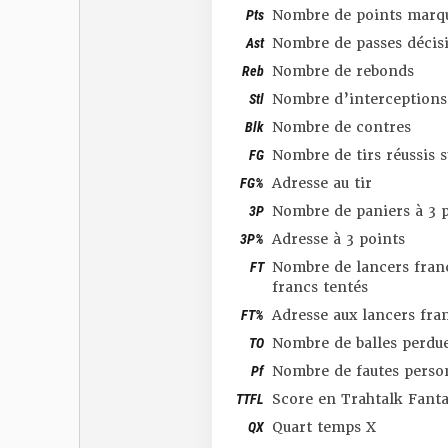
Pts
Nombre de points marq
Ast
Nombre de passes décis
Reb
Nombre de rebonds
Stl
Nombre d’interceptions
Blk
Nombre de contres
FG
Nombre de tirs réussis 
FG%
Adresse au tir
3P
Nombre de paniers à 3 p
3P%
Adresse à 3 points
FT
Nombre de lancers franc
francs tentés
FT%
Adresse aux lancers fra
TO
Nombre de balles perdu
Pf
Nombre de fautes perso
TTFL
Score en Trahtalk Fant
QX
Quart temps X