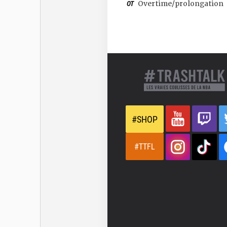
OT
Overtime/prolongation
#SHOP
#TTFL