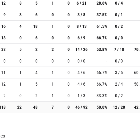
12
8
5
1
0
6 / 21
28.6%
0 / 4
9
3
6
0
0
3 / 8
37.5%
0 / 1
16
4
18
1
0
8 / 13
61.5%
0 / 2
18
0
6
0
0
6 / 9
66.7%
0 / 0
38
5
2
2
0
14 / 26
53.8%
7 / 10
70
0
0
0
0
0
0 / 0
-
0 / 0
11
1
4
1
0
4 / 6
66.7%
3 / 5
60
12
1
5
1
0
4 / 6
66.7%
2 / 4
50
2
0
2
1
0
1 / 3
33.3%
0 / 2
118
22
48
7
0
46 / 92
50.0%
12 / 28
42
es