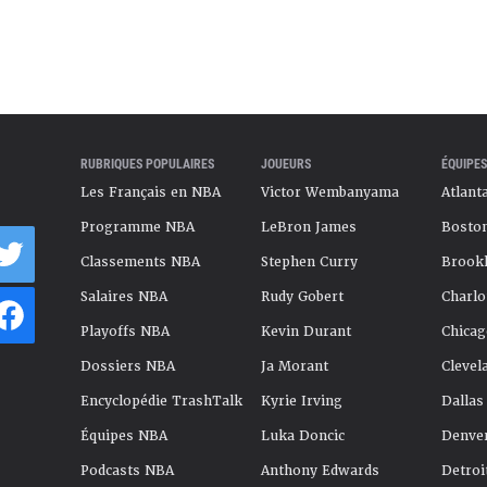
RUBRIQUES POPULAIRES
JOUEURS
ÉQUIPES
Les Français en NBA
Victor Wembanyama
Atlant
Programme NBA
LeBron James
Boston
Classements NBA
Stephen Curry
Brookl
Salaires NBA
Rudy Gobert
Charlo
Playoffs NBA
Kevin Durant
Chicag
Dossiers NBA
Ja Morant
Clevel
Encyclopédie TrashTalk
Kyrie Irving
Dallas
Équipes NBA
Luka Doncic
Denve
Podcasts NBA
Anthony Edwards
Detroi