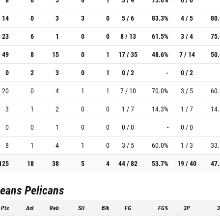
14
0
3
3
0
5 / 6
83.3%
4 / 5
80
23
6
1
0
0
8 / 13
61.5%
3 / 4
75
49
8
15
0
1
17 / 35
48.6%
7 / 14
50
0
2
3
0
1
0 / 2
-
0 / 2
20
0
4
1
1
7 / 10
70.0%
3 / 5
60
3
1
2
0
0
1 / 7
14.3%
1 / 7
14
0
0
1
0
0
0 / 0
-
0 / 0
8
1
4
1
0
3 / 5
60.0%
1 / 3
33
125
18
38
5
4
44 / 82
53.7%
19 / 40
47
eans Pelicans
Pts
Ast
Reb
Stl
Blk
FG
FG%
3P