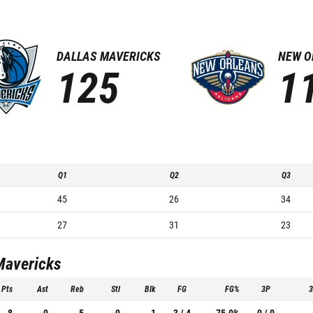
DALLAS MAVERICKS
NEW O
125
1
Q1
Q2
Q3
45
26
34
27
31
23
Mavericks
Pts
Ast
Reb
Stl
Blk
FG
FG%
3P
8
0
5
0
1
3 / 4
75.0%
0 / 0