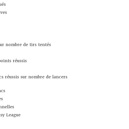
ués
ives
sur nombre de tirs tentés
oints réussis
s réussis sur nombre de lancers
ncs
es
nnelles
asy League