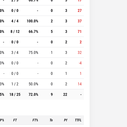
.0%
0 / 0
-
0
3
27
.0%
4 / 4
100.0%
2
3
37
.0%
8 / 12
66.7%
5
3
71
-
0 / 0
-
0
2
2
.0%
3 / 4
75.0%
1
3
32
.3%
0 / 0
-
0
2
-4
-
0 / 0
-
0
1
1
.3%
1 / 2
50.0%
0
2
14
.5%
18 / 25
72.0%
9
22
-
3P%
FT
FT%
To
Pf
TTFL