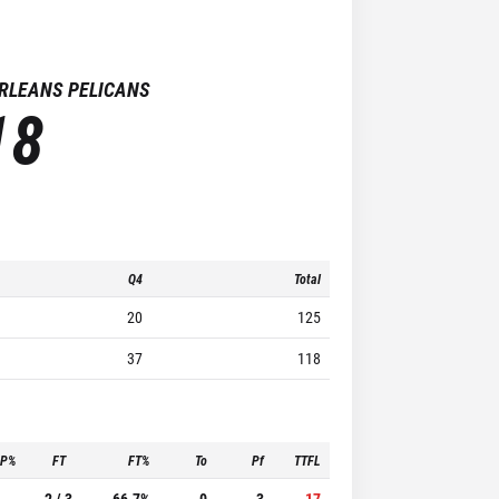
RLEANS PELICANS
18
Q4
Total
20
125
37
118
3P%
FT
FT%
To
Pf
TTFL
-
2 / 3
66.7%
0
3
17