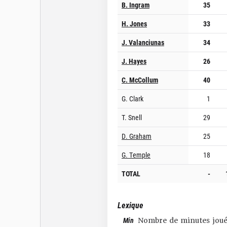
B. Ingram
35
H. Jones
33
J. Valanciunas
34
J. Hayes
26
C. McCollum
40
G. Clark
1
T. Snell
29
D. Graham
25
G. Temple
18
TOTAL
-
Lexique
Min
Nombre de minutes joué