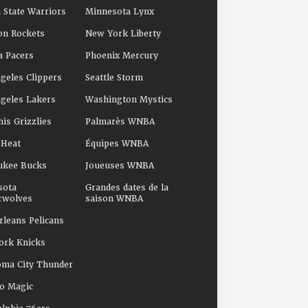
 State Warriors
Minnesota Lynx
on Rockets
New York Liberty
a Pacers
Phoenix Mercury
geles Clippers
Seattle Storm
geles Lakers
Washington Mystics
s Grizzlies
Palmarès WNBA
 Heat
Équipes WNBA
ukee Bucks
Joueuses WNBA
sota
Grandes dates de la
rwolves
saison WNBA
leans Pelicans
ork Knicks
oma City Thunder
o Magic