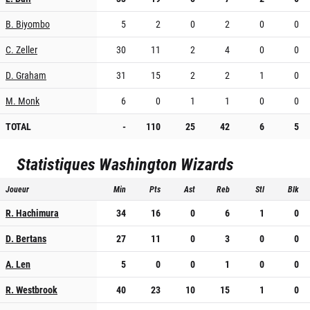
B. Biyombo
5
2
0
2
0
0
C. Zeller
30
11
2
4
0
0
D. Graham
31
15
2
2
1
0
M. Monk
6
0
1
1
0
0
TOTAL
-
110
25
42
6
5
Statistiques
Washington Wizards
Joueur
Min
Pts
Ast
Reb
Stl
Blk
R. Hachimura
34
16
0
6
1
0
D. Bertans
27
11
0
3
0
0
A. Len
5
0
0
1
0
0
R. Westbrook
40
23
10
15
1
0