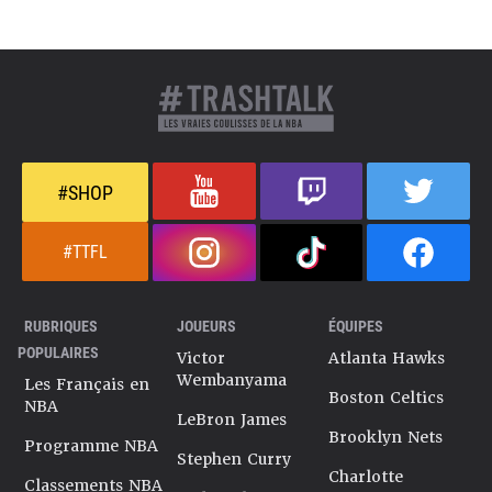
#SHOP
#TTFL
RUBRIQUES
JOUEURS
ÉQUIPES
POPULAIRES
Victor
Atlanta Hawks
Wembanyama
Les Français en
Boston Celtics
NBA
LeBron James
Brooklyn Nets
Programme NBA
Stephen Curry
Charlotte
Classements NBA