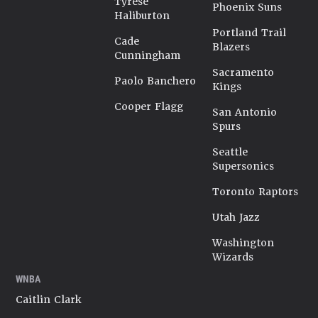
Tyrese
Phoenix Suns
Haliburton
Portland Trail
Cade
Blazers
Cunningham
Sacramento
Paolo Banchero
Kings
Cooper Flagg
San Antonio
Spurs
Seattle
Supersonics
Toronto Raptors
Utah Jazz
Washington
Wizards
WNBA
Caitlin Clark