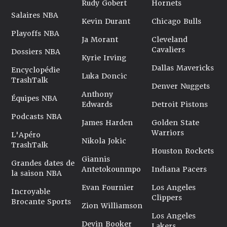
Rudy Gobert
Hornets
Salaires NBA
Kevin Durant
Chicago Bulls
Playoffs NBA
Ja Morant
Cleveland
Cavaliers
Dossiers NBA
Kyrie Irving
Dallas Mavericks
Encyclopédie
Luka Doncic
TrashTalk
Denver Nuggets
Anthony
Équipes NBA
Edwards
Detroit Pistons
Podcasts NBA
James Harden
Golden State
Warriors
L'Apéro
Nikola Jokic
TrashTalk
Houston Rockets
Giannis
Grandes dates de
Antetokounmpo
Indiana Pacers
la saison NBA
Evan Fournier
Los Angeles
Incroyable
Clippers
Brocante Sports
Zion Williamson
Los Angeles
Devin Booker
Lakers