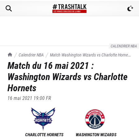
CALENDRIER NBA
TrashTalk Actu NBA
Calendrier NBA
Match
Washington Wizards
vs
Charlotte Hornets
Match du
16 mai 2021
:
du
16/05/2021
Washington Wizards
vs
Charlotte
Hornets
16 mai 2021 19:00
FR
CHARLOTTE HORNETS
WASHINGTON WIZARDS