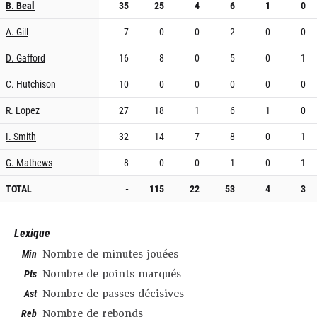
B. Beal
35
25
4
6
1
0
A. Gill
7
0
0
2
0
0
D. Gafford
16
8
0
5
0
1
C. Hutchison
10
0
0
0
0
0
R. Lopez
27
18
1
6
1
0
I. Smith
32
14
7
8
0
1
G. Mathews
8
0
0
1
0
1
TOTAL
-
115
22
53
4
3
Lexique
Min
Nombre de minutes jouées
Pts
Nombre de points marqués
Ast
Nombre de passes décisives
Reb
Nombre de rebonds