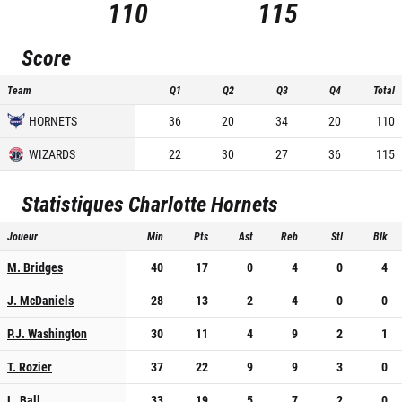
110
115
Score
Team
Q1
Q2
Q3
Q4
Total
HORNETS
36
20
34
20
110
WIZARDS
22
30
27
36
115
Statistiques
Charlotte Hornets
Joueur
Min
Pts
Ast
Reb
Stl
Blk
M. Bridges
40
17
0
4
0
4
J. McDaniels
28
13
2
4
0
0
P.J. Washington
30
11
4
9
2
1
T. Rozier
37
22
9
9
3
0
L. Ball
33
19
5
7
2
0