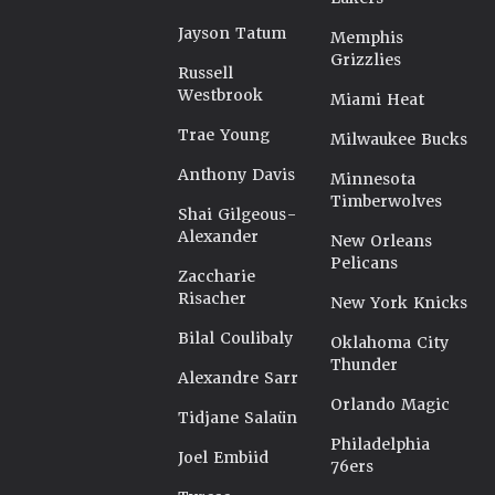
Jayson Tatum
Memphis
Grizzlies
Russell
Westbrook
Miami Heat
Trae Young
Milwaukee Bucks
Anthony Davis
Minnesota
Timberwolves
Shai Gilgeous-
Alexander
New Orleans
Pelicans
Zaccharie
Risacher
New York Knicks
Bilal Coulibaly
Oklahoma City
Thunder
Alexandre Sarr
Orlando Magic
Tidjane Salaün
Philadelphia
Joel Embiid
76ers