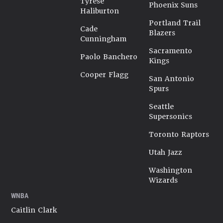
Tyrese
Phoenix Suns
Haliburton
Portland Trail
Cade
Blazers
Cunningham
Sacramento
Paolo Banchero
Kings
Cooper Flagg
San Antonio
Spurs
Seattle
Supersonics
Toronto Raptors
Utah Jazz
Washington
Wizards
WNBA
Caitlin Clark