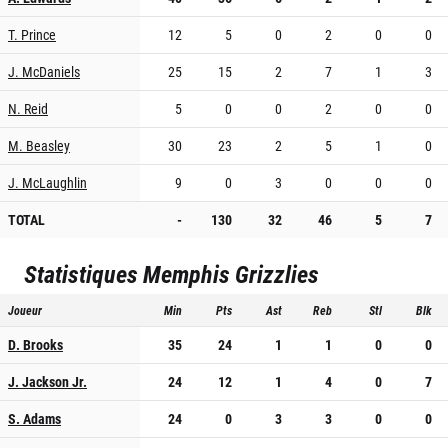
T. Prince
12
5
0
2
0
0
J. McDaniels
25
15
2
7
1
3
N. Reid
5
0
0
2
0
0
M. Beasley
30
23
2
5
1
0
J. McLaughlin
9
0
3
0
0
0
TOTAL
-
130
32
46
5
7
Statistiques
Memphis Grizzlies
Joueur
Min
Pts
Ast
Reb
Stl
Blk
D. Brooks
35
24
1
1
0
0
J. Jackson Jr.
24
12
1
4
0
7
S. Adams
24
0
3
3
0
0