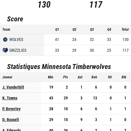
130
117
Score
Team
Q1
Q2
Q3
Q4
Total
WOLVES
41
24
32
33
130
GRIZZLIES
33
29
30
25
117
Statistiques
Minnesota Timberwolves
Joueur
Min
Pts
Ast
Reb
Stl
Blk
J. Vanderbilt
19
2
1
6
0
0
K. Towns
43
29
3
13
0
1
P. Beverley
28
10
6
6
1
1
D. Russell
29
10
9
3
1
0
A. Edwards
40
36
6
2
1
2