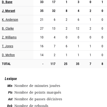
D. Bane
33
17
1
3
0
1
J. Morant
35
32
8
4
2
0
K. Anderson
21
6
2
6
1
0
B. Clarke
27
13
2
12
2
0
Z. Williams
10
4
0
0
0
0
T. Jones
16
7
6
1
1
0
D. Melton
14
2
1
1
1
0
TOTAL
-
117
25
35
7
8
Lexique
Min
Nombre de minutes jouées
Pts
Nombre de points marqués
Ast
Nombre de passes décisives
Reb
Nombre de rebonds