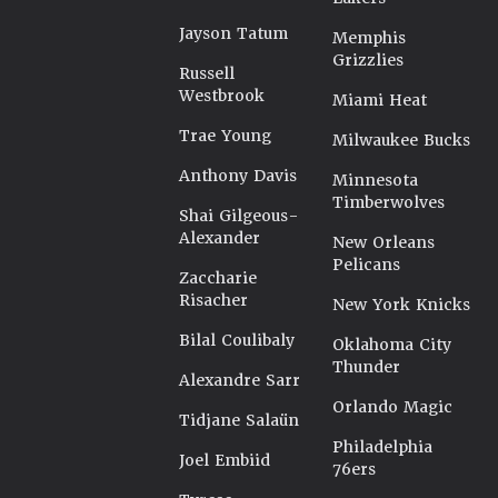
Jayson Tatum
Memphis
Grizzlies
Russell
Westbrook
Miami Heat
Trae Young
Milwaukee Bucks
Anthony Davis
Minnesota
Timberwolves
Shai Gilgeous-
Alexander
New Orleans
Pelicans
Zaccharie
Risacher
New York Knicks
Bilal Coulibaly
Oklahoma City
Thunder
Alexandre Sarr
Orlando Magic
Tidjane Salaün
Philadelphia
Joel Embiid
76ers