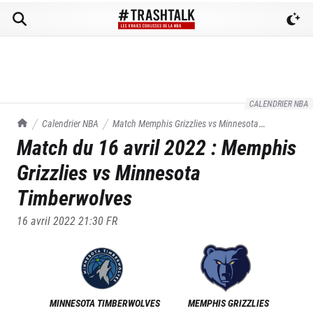
CALENDRIER NBA
TrashTalk Actu NBA
Calendrier NBA
Match
Memphis Grizzlies
vs
Minnesota
Match du
16 avril 2022
:
Memphis
Timberwolves
du
16/04/2022
Grizzlies
vs
Minnesota
Timberwolves
16 avril 2022 21:30
FR
MINNESOTA TIMBERWOLVES
MEMPHIS GRIZZLIES