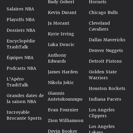
Rudy Gobert
Hornets
Salaires NBA
Kevin Durant
Chicago Bulls
Playoffs NBA
Ja Morant
Cleveland
Cavaliers
Dossiers NBA
Kyrie Irving
Dallas Mavericks
Encyclopédie
Luka Doncic
TrashTalk
Denver Nuggets
Anthony
Équipes NBA
Edwards
Detroit Pistons
Podcasts NBA
James Harden
Golden State
Warriors
L'Apéro
Nikola Jokic
TrashTalk
Houston Rockets
Giannis
Grandes dates de
Antetokounmpo
Indiana Pacers
la saison NBA
Evan Fournier
Los Angeles
Incroyable
Clippers
Brocante Sports
Zion Williamson
Los Angeles
Devin Booker
Lakers