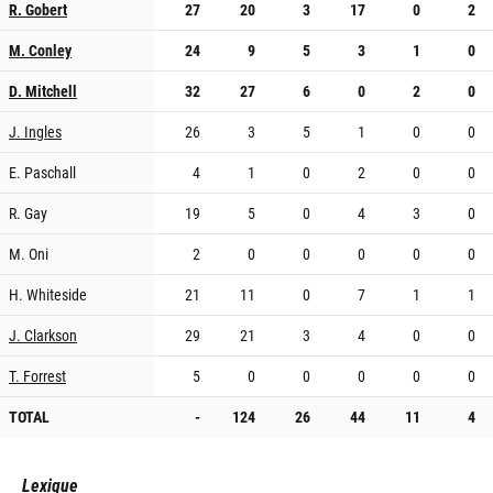
R. Gobert
27
20
3
17
0
2
M. Conley
24
9
5
3
1
0
D. Mitchell
32
27
6
0
2
0
J. Ingles
26
3
5
1
0
0
E. Paschall
4
1
0
2
0
0
R. Gay
19
5
0
4
3
0
M. Oni
2
0
0
0
0
0
H. Whiteside
21
11
0
7
1
1
J. Clarkson
29
21
3
4
0
0
T. Forrest
5
0
0
0
0
0
TOTAL
-
124
26
44
11
4
Lexique