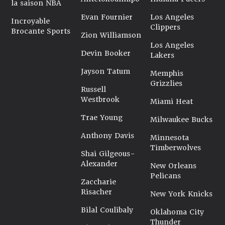
la saison NBA
Evan Fournier
Los Angeles
Incroyable
Clippers
Brocante Sports
Zion Williamson
Los Angeles
Devin Booker
Lakers
Jayson Tatum
Memphis
Grizzlies
Russell
Westbrook
Miami Heat
Trae Young
Milwaukee Bucks
Anthony Davis
Minnesota
Timberwolves
Shai Gilgeous-
Alexander
New Orleans
Pelicans
Zaccharie
Risacher
New York Knicks
Bilal Coulibaly
Oklahoma City
Thunder