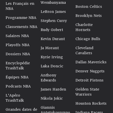
Wembanyama
Les Français en
Boston Celtics
NBA
LeBron James
Brooklyn Nets
Programme NBA
Stephen Curry
Charlotte
Classements NBA
Rudy Gobert
Hornets
Salaires NBA
Kevin Durant
Chicago Bulls
Playoffs NBA
Ja Morant
Cleveland
Cavaliers
Dossiers NBA
Kyrie Irving
Dallas Mavericks
Encyclopédie
Luka Doncic
TrashTalk
Denver Nuggets
Anthony
Équipes NBA
Edwards
Detroit Pistons
Podcasts NBA
James Harden
Golden State
Warriors
L'Apéro
Nikola Jokic
TrashTalk
Houston Rockets
Giannis
Grandes dates de
Antetokounmpo
Indiana Pacers