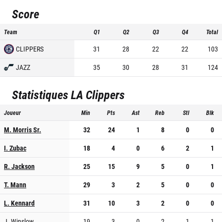
Score
Team
Q1
Q2
Q3
Q4
Total
CLIPPERS
31
28
22
22
103
JAZZ
35
30
28
31
124
Statistiques
LA Clippers
Joueur
Min
Pts
Ast
Reb
Stl
Blk
M. Morris Sr.
32
24
1
8
0
0
I. Zubac
18
4
0
6
2
1
R. Jackson
25
15
9
5
0
1
T. Mann
29
3
2
5
0
0
L. Kennard
31
10
3
2
0
0
J. Winslow
19
3
0
2
1
1