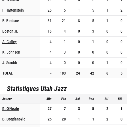
I. Hartenstein
25
15
1
5
1
2
E. Bledsoe
31
21
8
5
1
0
Boston Jr.
16
4
0
3
0
0
A. Coffey
4
1
0
1
0
0
K. Johnson
4
3
0
0
0
0
J. Scrubb
4
0
0
0
1
0
TOTAL
-
103
24
42
6
5
Statistiques
Utah Jazz
Joueur
Min
Pts
Ast
Reb
Stl
Blk
R. O'Neale
27
7
3
5
2
1
B. Bogdanovic
25
20
1
1
2
0