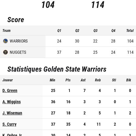
104
114
Score
Team
Q1
Q2
Q3
Q4
Total
WARRIORS
24
30
22
28
104
NUGGETS
37
28
25
24
114
Statistiques
Golden State Warriors
Joueur
Min
Pts
Ast
Reb
Stl
Blk
D. Green
25
1
7
4
1
0
A. Wiggins
36
16
3
3
0
1
J. Wiseman
27
18
2
5
1
2
S. Curry
37
35
4
11
2
0
K. Oubre Jr.
30
14
2
5
1
1