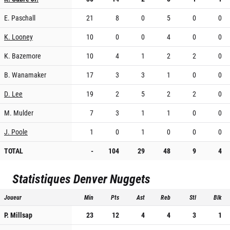
E. Paschall
21
8
0
5
0
0
K. Looney
10
0
0
4
0
0
K. Bazemore
10
4
1
2
2
0
B. Wanamaker
17
3
3
1
0
0
D. Lee
19
2
5
2
2
0
M. Mulder
7
3
1
1
0
0
J. Poole
1
0
1
0
0
0
TOTAL
-
104
29
48
9
4
Statistiques
Denver Nuggets
Joueur
Min
Pts
Ast
Reb
Stl
Blk
P. Millsap
23
12
4
4
3
1