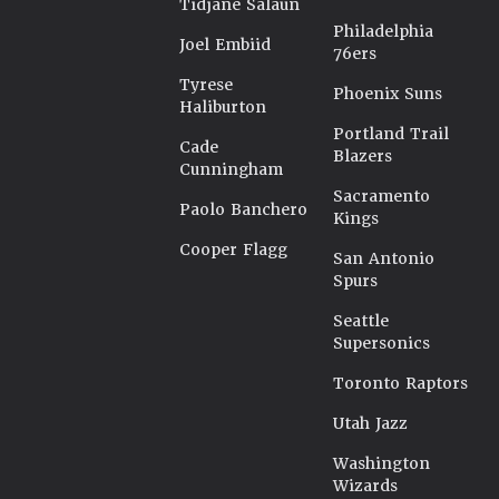
Tidjane Salaün
Philadelphia
Joel Embiid
76ers
Tyrese
Phoenix Suns
Haliburton
Portland Trail
Cade
Blazers
Cunningham
Sacramento
Paolo Banchero
Kings
Cooper Flagg
San Antonio
Spurs
Seattle
Supersonics
Toronto Raptors
Utah Jazz
Washington
Wizards