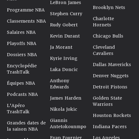
LeBron James
Brooklyn Nets
Programme NBA
Stephen Curry
Charlotte
Classements NBA
Rudy Gobert
Hornets
Salaires NBA
Kevin Durant
Chicago Bulls
Playoffs NBA
Ja Morant
Cleveland
Cavaliers
Dossiers NBA
Kyrie Irving
Dallas Mavericks
Encyclopédie
Luka Doncic
TrashTalk
Denver Nuggets
Anthony
Équipes NBA
Edwards
Detroit Pistons
Podcasts NBA
James Harden
Golden State
Warriors
L'Apéro
Nikola Jokic
TrashTalk
Houston Rockets
Giannis
Grandes dates de
Antetokounmpo
Indiana Pacers
la saison NBA
Evan Fournier
Los Angeles