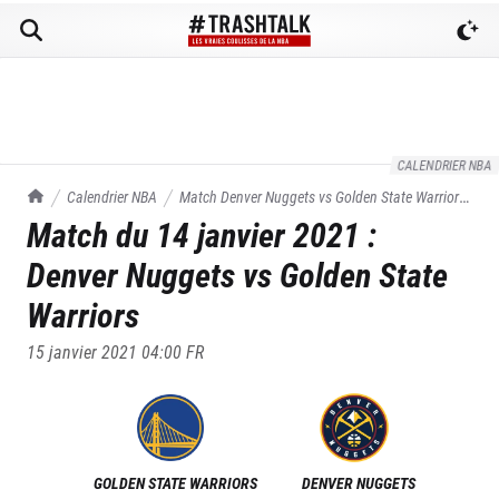
CALENDRIER NBA
TrashTalk Actu NBA
Calendrier NBA
Match
Denver Nuggets
vs
Golden State Warriors
Match du
14 janvier 2021
:
du
14/01/2021
Denver Nuggets
vs
Golden State
Warriors
15 janvier 2021 04:00
FR
GOLDEN STATE WARRIORS
DENVER NUGGETS