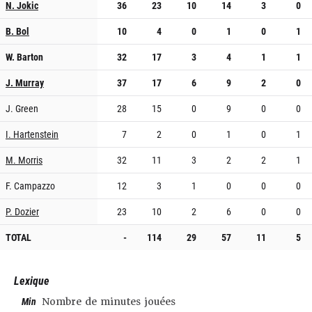
N. Jokic
36
23
10
14
3
0
B. Bol
10
4
0
1
0
1
W. Barton
32
17
3
4
1
1
J. Murray
37
17
6
9
2
0
J. Green
28
15
0
9
0
0
I. Hartenstein
7
2
0
1
0
1
M. Morris
32
11
3
2
2
1
F. Campazzo
12
3
1
0
0
0
P. Dozier
23
10
2
6
0
0
TOTAL
-
114
29
57
11
5
Lexique
Min
Nombre de minutes jouées