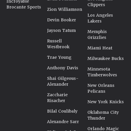
Incroyable
Clippers
Brocante Sports
Zion Williamson
Los Angeles
Devin Booker
Lakers
Jayson Tatum
Memphis
Grizzlies
Russell
Westbrook
Miami Heat
Trae Young
Milwaukee Bucks
Anthony Davis
Minnesota
Timberwolves
Shai Gilgeous-
Alexander
New Orleans
Pelicans
Zaccharie
Risacher
New York Knicks
Bilal Coulibaly
Oklahoma City
Thunder
Alexandre Sarr
Orlando Magic