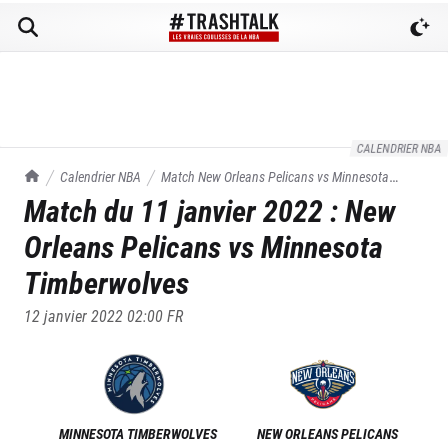
CALENDRIER NBA
TrashTalk Actu NBA
Calendrier NBA
Match
New Orleans Pelicans
vs
Minnesota
Match du
11 janvier 2022
:
New
Timberwolves
du
11/01/2022
Orleans Pelicans
vs
Minnesota
Timberwolves
12 janvier 2022 02:00
FR
MINNESOTA TIMBERWOLVES
NEW ORLEANS PELICANS