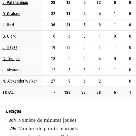
J. Valanciunas
28
13
5
12
0
0
D. Graham
32
11
4
4
1
0
J. Hart
36
21
5
9
1
0
G. Clark
6
6
0
1
0
0
J. Hayes
19
13
0
1
1
0
G. Temple
18
5
0
4
0
0
J. Alvarado
12
3
3
1
1
0
N. Alexander-Walker
27
9
6
2
1
0
TOTAL
-
128
33
38
6
1
Lexique
Min
Nombre de minutes jouées
Pts
Nombre de points marqués