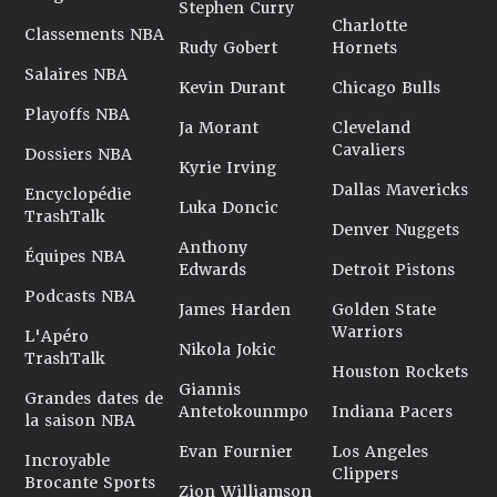
Stephen Curry
Charlotte
Classements NBA
Rudy Gobert
Hornets
Salaires NBA
Kevin Durant
Chicago Bulls
Playoffs NBA
Ja Morant
Cleveland
Cavaliers
Dossiers NBA
Kyrie Irving
Dallas Mavericks
Encyclopédie
Luka Doncic
TrashTalk
Denver Nuggets
Anthony
Équipes NBA
Edwards
Detroit Pistons
Podcasts NBA
James Harden
Golden State
Warriors
L'Apéro
Nikola Jokic
TrashTalk
Houston Rockets
Giannis
Grandes dates de
Antetokounmpo
Indiana Pacers
la saison NBA
Evan Fournier
Los Angeles
Incroyable
Clippers
Brocante Sports
Zion Williamson