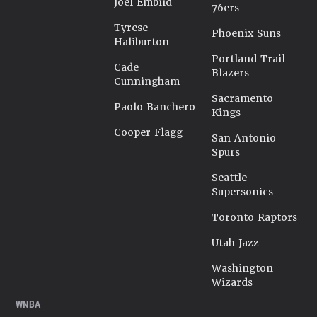
Joel Embiid
76ers
Tyrese
Phoenix Suns
Haliburton
Portland Trail
Cade
Blazers
Cunningham
Sacramento
Paolo Banchero
Kings
Cooper Flagg
San Antonio
Spurs
Seattle
Supersonics
Toronto Raptors
Utah Jazz
Washington
Wizards
WNBA