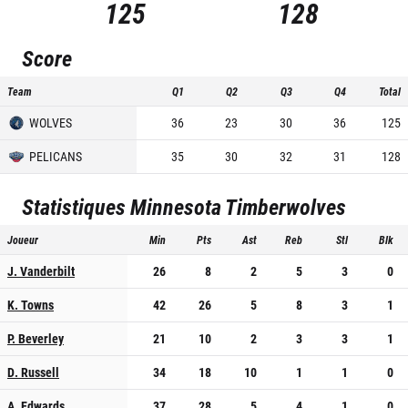
125
128
Score
Team
Q1
Q2
Q3
Q4
Total
WOLVES
36
23
30
36
125
PELICANS
35
30
32
31
128
Statistiques
Minnesota Timberwolves
Joueur
Min
Pts
Ast
Reb
Stl
Blk
J. Vanderbilt
26
8
2
5
3
0
K. Towns
42
26
5
8
3
1
P. Beverley
21
10
2
3
3
1
D. Russell
34
18
10
1
1
0
A. Edwards
37
28
5
4
1
0