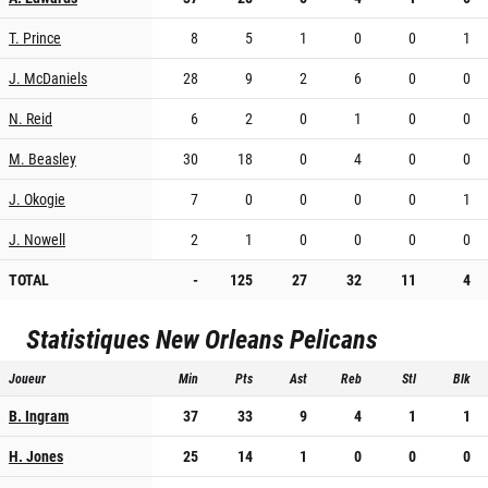
T. Prince
8
5
1
0
0
1
J. McDaniels
28
9
2
6
0
0
N. Reid
6
2
0
1
0
0
M. Beasley
30
18
0
4
0
0
J. Okogie
7
0
0
0
0
1
J. Nowell
2
1
0
0
0
0
TOTAL
-
125
27
32
11
4
Statistiques
New Orleans Pelicans
Joueur
Min
Pts
Ast
Reb
Stl
Blk
B. Ingram
37
33
9
4
1
1
H. Jones
25
14
1
0
0
0