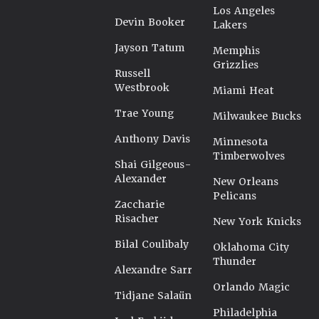
Los Angeles
Devin Booker
Lakers
Jayson Tatum
Memphis
Grizzlies
Russell
Westbrook
Miami Heat
Trae Young
Milwaukee Bucks
Anthony Davis
Minnesota
Timberwolves
Shai Gilgeous-
Alexander
New Orleans
Pelicans
Zaccharie
Risacher
New York Knicks
Bilal Coulibaly
Oklahoma City
Thunder
Alexandre Sarr
Orlando Magic
Tidjane Salaün
Philadelphia