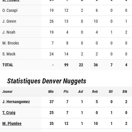
O. Casspi
19
12
2
6
0
0
J. Green
26
13
0
10
0
1
J. Noah
19
4
0
4
1
2
M. Brooks
7
8
0
0
0
0
S. Mack
24
14
2
2
0
0
TOTAL
-
99
22
36
7
4
Statistiques
Denver Nuggets
Joueur
Min
Pts
Ast
Reb
Stl
Blk
J. Hernangomez
37
7
1
5
0
2
T. Craig
25
7
1
0
1
0
M. Plumlee
35
12
1
10
1
2