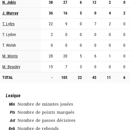
N. Jokic
38
27
6
12
2
0
J. Murray
36
16
5
0
4
2
T. Lyles
22
9
0
7
2
0
T. Lydon
2
0
0
0
0
0
T. Welsh
0
0
0
0
0
0
M. Morris
28
20
5
6
1
0
M. Beasley
15
7
3
0
0
0
TOTAL
-
105
22
45
11
6
Lexique
Min
Nombre de minutes jouées
Pts
Nombre de points marqués
Ast
Nombre de passes décisives
Reb
Nombre de rebonds