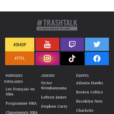
#SHOP
#TTFL
RUBRIQUES
JOUEURS
ÉQUIPES
POPULAIRES
Victor
Atlanta Hawks
Wembanyama
Les Français en
Boston Celtics
NBA
LeBron James
Brooklyn Nets
Programme NBA
Stephen Curry
Charlotte
Classements NBA