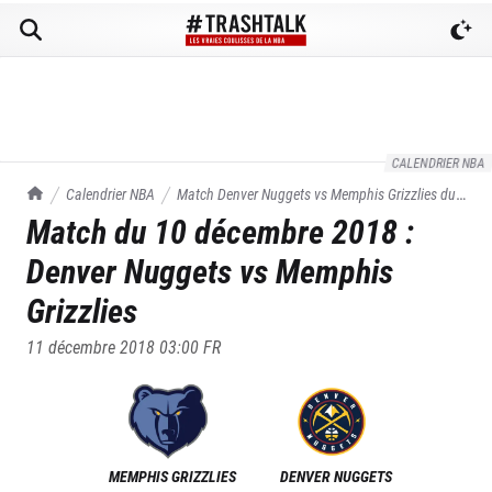
CALENDRIER NBA
TrashTalk Actu NBA
Calendrier NBA
Match
Denver Nuggets
vs
Memphis Grizzlies
du
Match du
10 décembre 2018
:
10/12/2018
Denver Nuggets
vs
Memphis
Grizzlies
11 décembre 2018 03:00
FR
MEMPHIS GRIZZLIES
DENVER NUGGETS