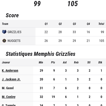
99
105
Score
Team
Q1
Q2
Q3
Q4
Total
GRIZZLIES
22
28
33
16
99
NUGGETS
26
29
29
21
105
Statistiques
Memphis Grizzlies
Joueur
Min
Pts
Ast
Reb
Stl
Blk
K. Anderson
29
9
3
3
2
1
J. Jackson Jr.
20
6
1
3
2
0
M. Gasol
31
7
6
2
0
0
M. Conley
32
19
6
1
2
0
G. Temple
34
7
2
3
0
0