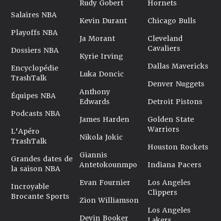
Rudy Gobert
Hornets
Salaires NBA
Kevin Durant
Chicago Bulls
Playoffs NBA
Ja Morant
Cleveland
Cavaliers
Dossiers NBA
Kyrie Irving
Dallas Mavericks
Encyclopédie
Luka Doncic
TrashTalk
Denver Nuggets
Anthony
Équipes NBA
Edwards
Detroit Pistons
Podcasts NBA
James Harden
Golden State
Warriors
L'Apéro
Nikola Jokic
TrashTalk
Houston Rockets
Giannis
Grandes dates de
Antetokounmpo
Indiana Pacers
la saison NBA
Evan Fournier
Los Angeles
Incroyable
Clippers
Brocante Sports
Zion Williamson
Los Angeles
Devin Booker
Lakers