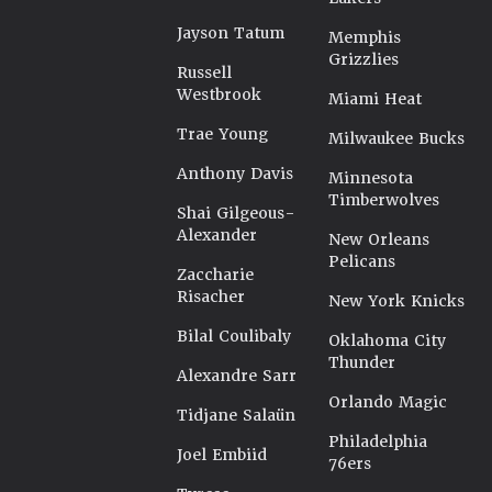
Jayson Tatum
Memphis
Grizzlies
Russell
Westbrook
Miami Heat
Trae Young
Milwaukee Bucks
Anthony Davis
Minnesota
Timberwolves
Shai Gilgeous-
Alexander
New Orleans
Pelicans
Zaccharie
Risacher
New York Knicks
Bilal Coulibaly
Oklahoma City
Thunder
Alexandre Sarr
Orlando Magic
Tidjane Salaün
Philadelphia
Joel Embiid
76ers