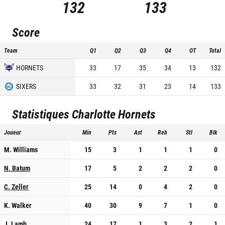
132
133
Score
Team
Q1
Q2
Q3
Q4
OT
Total
HORNETS
33
17
35
34
13
132
SIXERS
33
32
31
23
14
133
Statistiques
Charlotte Hornets
Joueur
Min
Pts
Ast
Reb
Stl
Blk
M. Williams
15
3
1
1
1
0
N. Batum
17
5
2
2
2
0
C. Zeller
25
14
0
4
2
0
K. Walker
40
30
9
7
1
0
J. Lamb
24
17
1
3
2
1