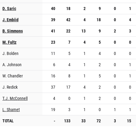
D. Saric
40
18
2
9
0
1
J. Embiid
39
42
4
18
0
4
B. Simmons
41
22
13
9
2
3
M. Fultz
23
7
4
5
0
0
J. Bolden
11
5
1
4
0
0
A. Johnson
6
4
1
2
0
1
W. Chandler
16
8
1
5
0
1
J. Redick
37
17
4
2
0
0
T.J. McConnell
4
0
1
2
0
0
L. Shamet
19
3
1
0
1
1
TOTAL
-
133
33
72
3
15