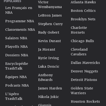
POPULAIRES
Victor
Atlanta Hawks
Wembanyama
Les Français en
Boston Celtics
NBA
LeBron James
Brooklyn Nets
Programme NBA
Stephen Curry
Charlotte
Classements NBA
Rudy Gobert
Hornets
Salaires NBA
Kevin Durant
Chicago Bulls
Playoffs NBA
Ja Morant
Cleveland
Cavaliers
Dossiers NBA
Kyrie Irving
Dallas Mavericks
Encyclopédie
Luka Doncic
TrashTalk
Denver Nuggets
Anthony
Équipes NBA
Edwards
Detroit Pistons
Podcasts NBA
James Harden
Golden State
Warriors
L'Apéro
Nikola Jokic
TrashTalk
Houston Rockets
Giannis