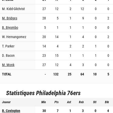
M. Kidd-Gilchrist
27
12
2
12
0
0
M. Bridges
28
5
1
9
0
2
B. Biyombo
5
1
1
1
0
0
W. Hernangomez
20
14
1
4
0
2
T. Parker
14
4
2
2
1
0
D. Bacon
23
15
1
1
1
0
M. Monk
27
12
4
3
0
0
TOTAL
-
132
25
64
10
5
Statistiques
Philadelphia 76ers
Joueur
Min
Pts
Ast
Reb
Stl
Blk
R. Covington
30
7
1
3
0
4