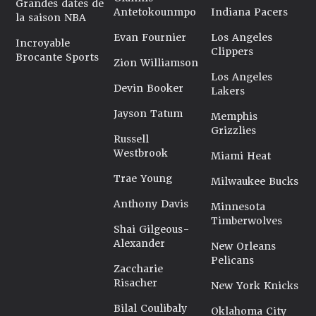
Grandes dates de
Antetokounmpo
Indiana Pacers
la saison NBA
Evan Fournier
Los Angeles
Incroyable
Clippers
Brocante Sports
Zion Williamson
Los Angeles
Devin Booker
Lakers
Jayson Tatum
Memphis
Grizzlies
Russell
Westbrook
Miami Heat
Trae Young
Milwaukee Bucks
Anthony Davis
Minnesota
Timberwolves
Shai Gilgeous-
Alexander
New Orleans
Pelicans
Zaccharie
Risacher
New York Knicks
Bilal Coulibaly
Oklahoma City