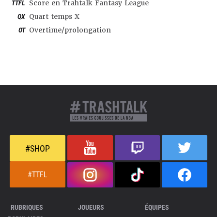
TTFL
Score en Trahtalk Fantasy League
QX
Quart temps X
OT
Overtime/prolongation
#SHOP
#TTFL
RUBRIQUES
JOUEURS
ÉQUIPES