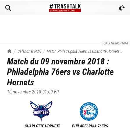
CALENDRIER NBA
TrashTalk Actu NBA
Calendrier NBA
Match
Philadelphia 76ers
vs
Charlotte Hornets
Match du
09 novembre 2018
:
du
09/11/2018
Philadelphia 76ers
vs
Charlotte
Hornets
10 novembre 2018 01:00
FR
CHARLOTTE HORNETS
PHILADELPHIA 76ERS