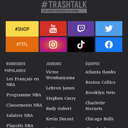
#SHOP
#TTFL
RUBRIQUES
JOUEURS
ÉQUIPES
POPULAIRES
Victor
Atlanta Hawks
Wembanyama
Les Français en
Boston Celtics
NBA
LeBron James
Brooklyn Nets
Programme NBA
Stephen Curry
Charlotte
Classements NBA
Rudy Gobert
Hornets
Salaires NBA
Kevin Durant
Chicago Bulls
Playoffs NBA