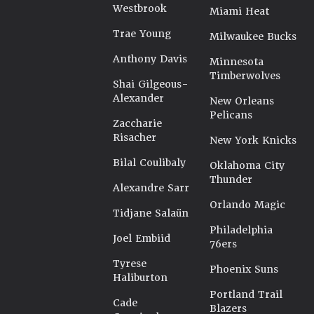
Westbrook
Miami Heat
Trae Young
Milwaukee Bucks
Anthony Davis
Minnesota
Timberwolves
Shai Gilgeous-
Alexander
New Orleans
Pelicans
Zaccharie
Risacher
New York Knicks
Bilal Coulibaly
Oklahoma City
Thunder
Alexandre Sarr
Orlando Magic
Tidjane Salaün
Philadelphia
Joel Embiid
76ers
Tyrese
Phoenix Suns
Haliburton
Portland Trail
Cade
Blazers