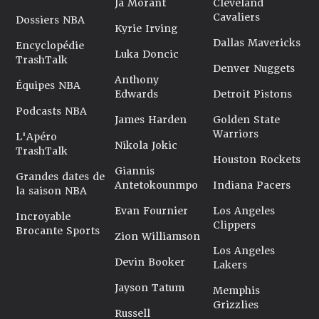
Ja Morant
Cleveland
Cavaliers
Dossiers NBA
Kyrie Irving
Dallas Mavericks
Encyclopédie
Luka Doncic
TrashTalk
Denver Nuggets
Anthony
Équipes NBA
Edwards
Detroit Pistons
Podcasts NBA
James Harden
Golden State
Warriors
L'Apéro
Nikola Jokic
TrashTalk
Houston Rockets
Giannis
Grandes dates de
Antetokounmpo
Indiana Pacers
la saison NBA
Evan Fournier
Los Angeles
Incroyable
Clippers
Brocante Sports
Zion Williamson
Los Angeles
Devin Booker
Lakers
Jayson Tatum
Memphis
Grizzlies
Russell