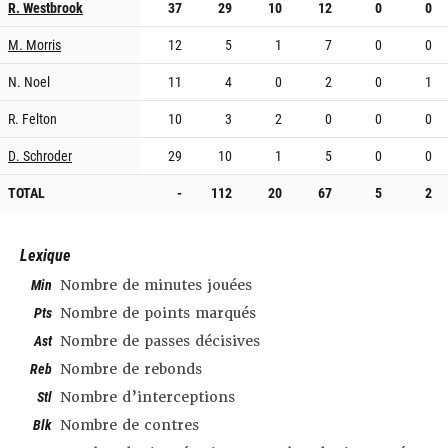
R. Westbrook
37
29
10
12
0
0
M. Morris
12
5
1
7
0
0
N. Noel
11
4
0
2
0
1
R. Felton
10
3
2
0
0
0
D. Schroder
29
10
1
5
0
0
TOTAL
-
112
20
67
5
2
Lexique
Min
Nombre de minutes jouées
Pts
Nombre de points marqués
Ast
Nombre de passes décisives
Reb
Nombre de rebonds
Stl
Nombre d’interceptions
Blk
Nombre de contres