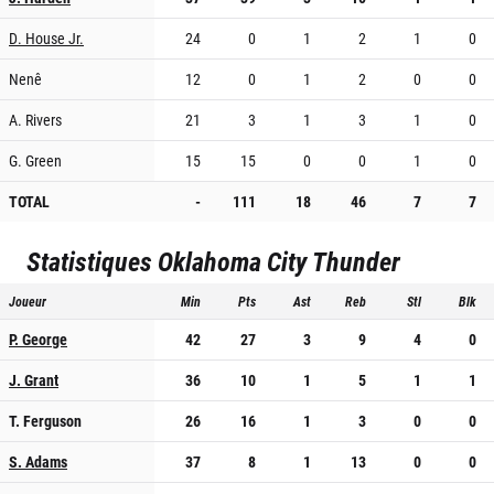
D. House Jr.
24
0
1
2
1
0
Nenê
12
0
1
2
0
0
A. Rivers
21
3
1
3
1
0
G. Green
15
15
0
0
1
0
TOTAL
-
111
18
46
7
7
Statistiques
Oklahoma City Thunder
Joueur
Min
Pts
Ast
Reb
Stl
Blk
P. George
42
27
3
9
4
0
J. Grant
36
10
1
5
1
1
T. Ferguson
26
16
1
3
0
0
S. Adams
37
8
1
13
0
0