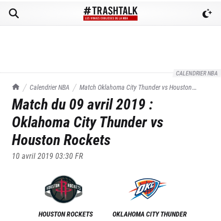
CALENDRIER NBA
TrashTalk Actu NBA
Calendrier NBA
Match
Oklahoma City Thunder
vs
Houston
Match du
09 avril 2019
:
Rockets
du
09/04/2019
Oklahoma City Thunder
vs
Houston Rockets
10 avril 2019 03:30
FR
HOUSTON ROCKETS
OKLAHOMA CITY THUNDER