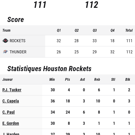
111
112
Score
Team
Q1
Q2
Q3
Q4
Total
ROCKETS
32
28
33
18
111
THUNDER
26
25
29
32
112
Statistiques
Houston Rockets
Joueur
Min
Pts
Ast
Reb
Stl
Blk
P.J. Tucker
30
4
0
6
1
2
C. Capela
36
18
3
10
0
3
C. Paul
34
24
6
8
1
0
E. Gordon
30
8
3
1
1
1
J. Harden
37
39
3
10
1
1