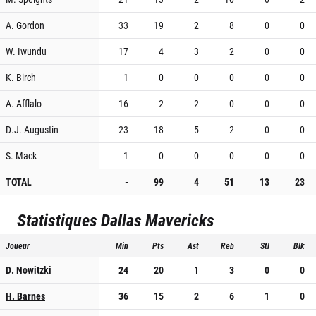
A. Gordon
33
19
2
8
0
0
W. Iwundu
17
4
3
2
0
0
K. Birch
1
0
0
0
0
0
A. Afflalo
16
2
2
0
0
0
D.J. Augustin
23
18
5
2
0
0
S. Mack
1
0
0
0
0
0
TOTAL
-
99
4
51
13
23
Statistiques
Dallas Mavericks
Joueur
Min
Pts
Ast
Reb
Stl
Blk
D. Nowitzki
24
20
1
3
0
0
H. Barnes
36
15
2
6
1
0