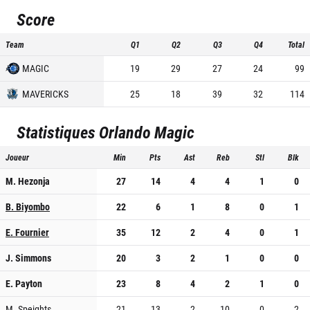
Score
Team
Q1
Q2
Q3
Q4
Total
MAGIC
19
29
27
24
99
MAVERICKS
25
18
39
32
114
Statistiques
Orlando Magic
Joueur
Min
Pts
Ast
Reb
Stl
Blk
M. Hezonja
27
14
4
4
1
0
B. Biyombo
22
6
1
8
0
1
E. Fournier
35
12
2
4
0
1
J. Simmons
20
3
2
1
0
0
E. Payton
23
8
4
2
1
0
M. Speights
21
13
2
10
0
2