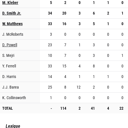
M. Kleber
5
2
0
1
1
0
D. Smith Jr.
34
20
3
6
2
1
W. Matthews
33
16
3
5
1
0
J. McRoberts
3
0
0
0
0
0
D. Powell
23
7
1
3
0
0
S. Mejri
10
7
0
3
0
1
Y. Ferrell
33
15
4
8
0
0
D. Harris
14
4
1
1
1
0
J.J. Barea
25
8
12
2
0
0
K. Collinsworth
1
0
0
0
0
0
TOTAL
-
114
2
41
4
22
Lexique