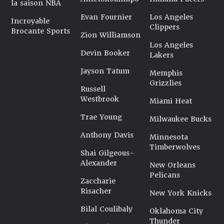
la saison NBA
Evan Fournier
Los Angeles
Incroyable
Clippers
Brocante Sports
Zion Williamson
Los Angeles
Devin Booker
Lakers
Jayson Tatum
Memphis
Grizzlies
Russell
Westbrook
Miami Heat
Trae Young
Milwaukee Bucks
Anthony Davis
Minnesota
Timberwolves
Shai Gilgeous-
Alexander
New Orleans
Pelicans
Zaccharie
Risacher
New York Knicks
Bilal Coulibaly
Oklahoma City
Thunder