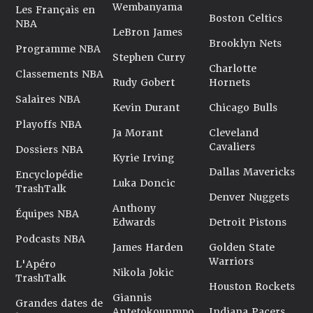
Wembanyama
Les Français en
Boston Celtics
NBA
LeBron James
Brooklyn Nets
Programme NBA
Stephen Curry
Charlotte
Classements NBA
Rudy Gobert
Hornets
Salaires NBA
Kevin Durant
Chicago Bulls
Playoffs NBA
Ja Morant
Cleveland
Cavaliers
Dossiers NBA
Kyrie Irving
Dallas Mavericks
Encyclopédie
Luka Doncic
TrashTalk
Denver Nuggets
Anthony
Équipes NBA
Edwards
Detroit Pistons
Podcasts NBA
James Harden
Golden State
Warriors
L'Apéro
Nikola Jokic
TrashTalk
Houston Rockets
Giannis
Grandes dates de
Antetokounmpo
Indiana Pacers