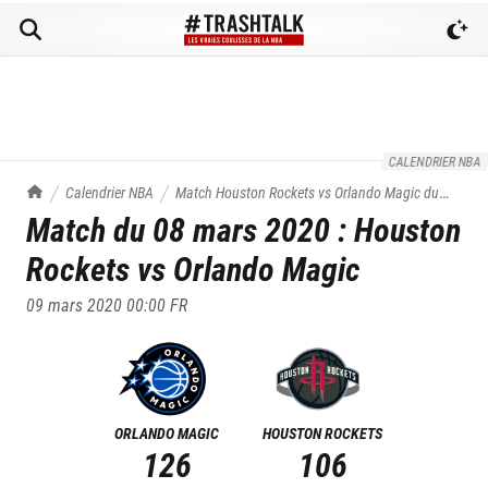
CALENDRIER NBA
TrashTalk Actu NBA
Calendrier NBA
Match
Houston Rockets
vs
Orlando Magic
du
Match du
08 mars 2020
:
Houston
08/03/2020
Rockets
vs
Orlando Magic
09 mars 2020 00:00
FR
ORLANDO MAGIC
HOUSTON ROCKETS
126
106