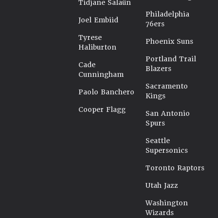
Tidjane Salaün
Philadelphia
Joel Embiid
76ers
Tyrese
Phoenix Suns
Haliburton
Portland Trail
Cade
Blazers
Cunningham
Sacramento
Paolo Banchero
Kings
Cooper Flagg
San Antonio
Spurs
Seattle
Supersonics
Toronto Raptors
Utah Jazz
Washington
Wizards