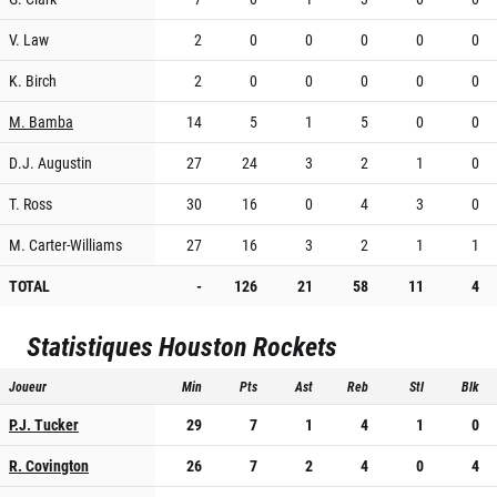
V. Law
2
0
0
0
0
0
K. Birch
2
0
0
0
0
0
M. Bamba
14
5
1
5
0
0
D.J. Augustin
27
24
3
2
1
0
T. Ross
30
16
0
4
3
0
M. Carter-Williams
27
16
3
2
1
1
TOTAL
-
126
21
58
11
4
Statistiques
Houston Rockets
Joueur
Min
Pts
Ast
Reb
Stl
Blk
P.J. Tucker
29
7
1
4
1
0
R. Covington
26
7
2
4
0
4