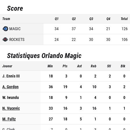
Score
Team
Q1
Q2
Q3
Q4
Total
MAGIC
34
37
34
21
126
ROCKETS
24
22
30
30
106
Statistiques
Orlando Magic
Joueur
Min
Pts
Ast
Reb
Stl
Blk
J. Ennis III
18
3
0
2
2
0
A. Gordon
36
19
4
10
3
2
W. Iwundu
18
9
1
4
0
0
N. Vucevic
33
16
3
16
1
1
M. Fultz
27
18
5
1
0
0
G. Clark
7
0
1
3
0
0