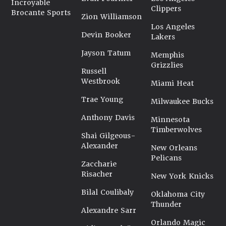
Incroyable
Clippers
Brocante Sports
Zion Williamson
Los Angeles
Devin Booker
Lakers
Jayson Tatum
Memphis
Grizzlies
Russell
Westbrook
Miami Heat
Trae Young
Milwaukee Bucks
Anthony Davis
Minnesota
Timberwolves
Shai Gilgeous-
Alexander
New Orleans
Pelicans
Zaccharie
Risacher
New York Knicks
Bilal Coulibaly
Oklahoma City
Thunder
Alexandre Sarr
Orlando Magic