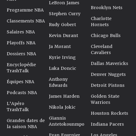
LeBron James
Brooklyn Nets
Programme NBA
Stephen Curry
Charlotte
Classements NBA
Rudy Gobert
Hornets
Salaires NBA
Kevin Durant
Chicago Bulls
Playoffs NBA
Ja Morant
Cleveland
Cavaliers
Dossiers NBA
Kyrie Irving
Dallas Mavericks
Encyclopédie
Luka Doncic
TrashTalk
Denver Nuggets
Anthony
Équipes NBA
Edwards
Detroit Pistons
Podcasts NBA
James Harden
Golden State
Warriors
L'Apéro
Nikola Jokic
TrashTalk
Houston Rockets
Giannis
Grandes dates de
Antetokounmpo
Indiana Pacers
la saison NBA
Evan Fournier
Los Angeles