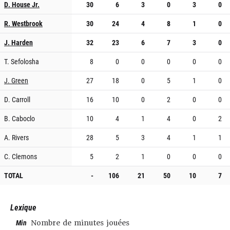
D. House Jr.
30
6
3
0
3
0
R. Westbrook
30
24
4
8
1
0
J. Harden
32
23
6
7
3
0
T. Sefolosha
8
0
0
0
0
0
J. Green
27
18
0
5
1
0
D. Carroll
16
10
0
2
0
0
B. Caboclo
10
4
1
4
0
2
A. Rivers
28
5
3
4
1
1
C. Clemons
5
2
1
0
0
0
TOTAL
-
106
21
50
10
7
Lexique
Min
Nombre de minutes jouées