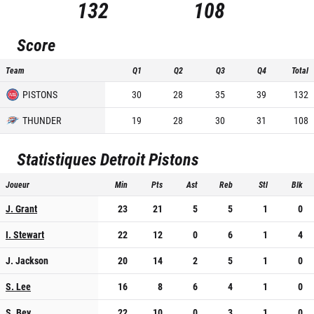
132
108
Score
Team
Q1
Q2
Q3
Q4
Total
PISTONS
30
28
35
39
132
THUNDER
19
28
30
31
108
Statistiques
Detroit Pistons
Joueur
Min
Pts
Ast
Reb
Stl
Blk
J. Grant
23
21
5
5
1
0
I. Stewart
22
12
0
6
1
4
J. Jackson
20
14
2
5
1
0
S. Lee
16
8
6
4
1
0
S. Bey
22
10
0
3
1
0