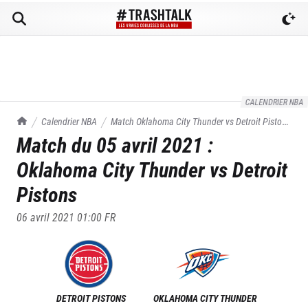
CALENDRIER NBA
TrashTalk Actu NBA
Calendrier NBA
Match
Oklahoma City Thunder
vs
Detroit Pistons
Match du
05 avril 2021
:
du
05/04/2021
Oklahoma City Thunder
vs
Detroit
Pistons
06 avril 2021 01:00
FR
DETROIT PISTONS
OKLAHOMA CITY THUNDER