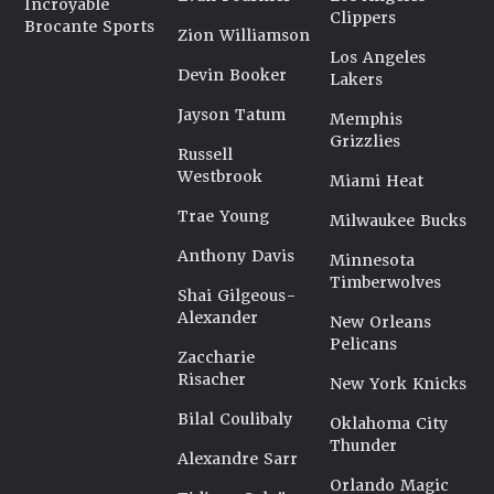
Incroyable
Clippers
Brocante Sports
Zion Williamson
Los Angeles
Devin Booker
Lakers
Jayson Tatum
Memphis
Grizzlies
Russell
Westbrook
Miami Heat
Trae Young
Milwaukee Bucks
Anthony Davis
Minnesota
Timberwolves
Shai Gilgeous-
Alexander
New Orleans
Pelicans
Zaccharie
Risacher
New York Knicks
Bilal Coulibaly
Oklahoma City
Thunder
Alexandre Sarr
Orlando Magic