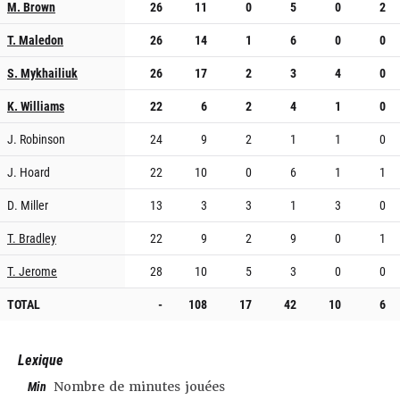
M. Brown
26
11
0
5
0
2
T. Maledon
26
14
1
6
0
0
S. Mykhailiuk
26
17
2
3
4
0
K. Williams
22
6
2
4
1
0
J. Robinson
24
9
2
1
1
0
J. Hoard
22
10
0
6
1
1
D. Miller
13
3
3
1
3
0
T. Bradley
22
9
2
9
0
1
T. Jerome
28
10
5
3
0
0
TOTAL
-
108
17
42
10
6
Lexique
Min
Nombre de minutes jouées