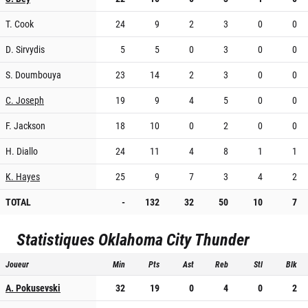
T. Cook
24
9
2
3
0
0
D. Sirvydis
5
5
0
3
0
0
S. Doumbouya
23
14
2
3
0
0
C. Joseph
19
9
4
5
0
0
F. Jackson
18
10
0
2
0
0
H. Diallo
24
11
4
8
1
1
K. Hayes
25
9
7
3
4
2
TOTAL
-
132
32
50
10
7
Statistiques
Oklahoma City Thunder
Joueur
Min
Pts
Ast
Reb
Stl
Blk
A. Pokusevski
32
19
0
4
0
2