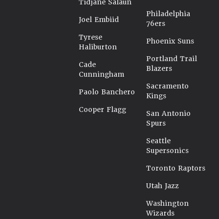
Tidjane Salaün
Philadelphia
Joel Embiid
76ers
Tyrese
Phoenix Suns
Haliburton
Portland Trail
Cade
Blazers
Cunningham
Sacramento
Paolo Banchero
Kings
Cooper Flagg
San Antonio
Spurs
Seattle
Supersonics
Toronto Raptors
Utah Jazz
Washington
Wizards