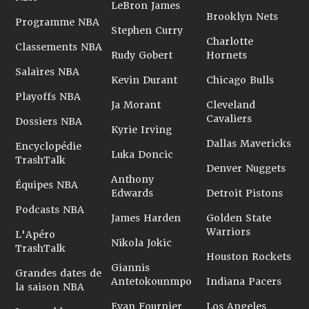
LeBron James
Brooklyn Nets
Programme NBA
Stephen Curry
Charlotte
Classements NBA
Rudy Gobert
Hornets
Salaires NBA
Kevin Durant
Chicago Bulls
Playoffs NBA
Ja Morant
Cleveland
Cavaliers
Dossiers NBA
Kyrie Irving
Dallas Mavericks
Encyclopédie
Luka Doncic
TrashTalk
Denver Nuggets
Anthony
Équipes NBA
Edwards
Detroit Pistons
Podcasts NBA
James Harden
Golden State
Warriors
L'Apéro
Nikola Jokic
TrashTalk
Houston Rockets
Giannis
Grandes dates de
Antetokounmpo
Indiana Pacers
la saison NBA
Evan Fournier
Los Angeles