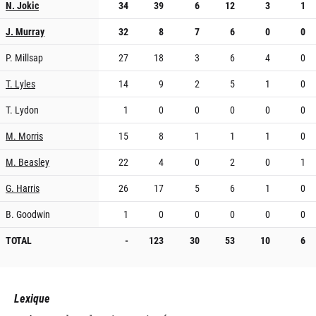
N. Jokic
34
39
6
12
3
1
J. Murray
32
8
7
6
0
0
P. Millsap
27
18
3
6
4
0
T. Lyles
14
9
2
5
1
0
T. Lydon
1
0
0
0
0
0
M. Morris
15
8
1
1
1
0
M. Beasley
22
4
0
2
0
1
G. Harris
26
17
5
6
1
0
B. Goodwin
1
0
0
0
0
0
TOTAL
-
123
30
53
10
6
Lexique