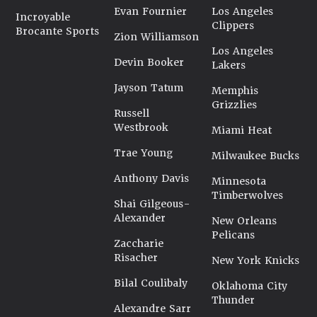
Evan Fournier
Los Angeles
Incroyable
Clippers
Brocante Sports
Zion Williamson
Los Angeles
Devin Booker
Lakers
Jayson Tatum
Memphis
Grizzlies
Russell
Westbrook
Miami Heat
Trae Young
Milwaukee Bucks
Anthony Davis
Minnesota
Timberwolves
Shai Gilgeous-
Alexander
New Orleans
Pelicans
Zaccharie
Risacher
New York Knicks
Bilal Coulibaly
Oklahoma City
Thunder
Alexandre Sarr