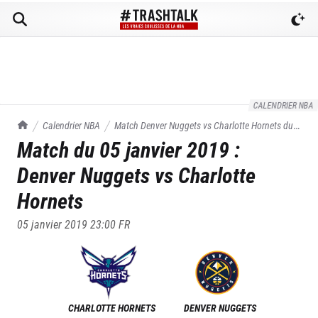
CALENDRIER NBA
TrashTalk Actu NBA
Calendrier NBA
Match
Denver Nuggets
vs
Charlotte Hornets
du
Match du
05 janvier 2019
:
05/01/2019
Denver Nuggets
vs
Charlotte
Hornets
05 janvier 2019 23:00
FR
CHARLOTTE HORNETS
DENVER NUGGETS