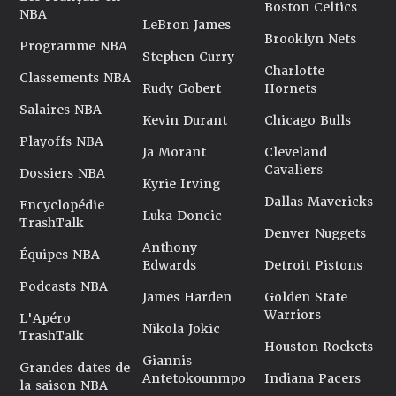
Boston Celtics
NBA
LeBron James
Brooklyn Nets
Programme NBA
Stephen Curry
Charlotte
Classements NBA
Rudy Gobert
Hornets
Salaires NBA
Kevin Durant
Chicago Bulls
Playoffs NBA
Ja Morant
Cleveland
Cavaliers
Dossiers NBA
Kyrie Irving
Dallas Mavericks
Encyclopédie
Luka Doncic
TrashTalk
Denver Nuggets
Anthony
Équipes NBA
Edwards
Detroit Pistons
Podcasts NBA
James Harden
Golden State
Warriors
L'Apéro
Nikola Jokic
TrashTalk
Houston Rockets
Giannis
Grandes dates de
Antetokounmpo
Indiana Pacers
la saison NBA