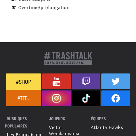
OT
Overtime/prolongation
#SHOP
#TTFL
RUBRIQUES
JOUEURS
ÉQUIPES
POPULAIRES
Victor
Atlanta Hawks
Wembanyama
Les Français en