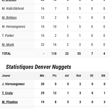
M. Kidd-Gilchrist
16
7
2
5
0
0
M. Bridges
12
2
0
1
0
0
W. Hernangomez
16
10
1
5
0
0
T. Parker
16
2
3
1
0
0
M. Monk
22
16
2
3
0
0
TOTAL
-
110
22
55
7
4
Statistiques
Denver Nuggets
Joueur
Min
Pts
Ast
Reb
Stl
Blk
J. Hernangomez
20
0
0
2
0
0
T. Craig
29
12
1
3
0
1
M. Plumlee
19
8
5
3
0
3