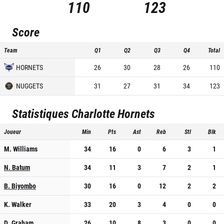
110
123
Score
Team
Q1
Q2
Q3
Q4
Total
HORNETS
26
30
28
26
110
NUGGETS
31
27
31
34
123
Statistiques
Charlotte Hornets
Joueur
Min
Pts
Ast
Reb
Stl
Blk
M. Williams
34
16
0
6
3
1
N. Batum
34
11
3
7
2
1
B. Biyombo
30
16
0
12
2
2
K. Walker
33
20
3
4
0
0
D. Graham
26
10
8
3
0
0