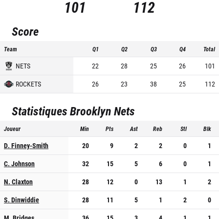
101
112
Score
Team
Q1
Q2
Q3
Q4
Total
NETS
22
28
25
26
101
ROCKETS
26
23
38
25
112
Statistiques
Brooklyn Nets
Joueur
Min
Pts
Ast
Reb
Stl
Blk
D. Finney-Smith
20
9
2
2
0
1
C. Johnson
32
15
5
6
0
1
N. Claxton
28
12
0
13
1
2
S. Dinwiddie
28
11
5
1
2
0
M. Bridges
36
15
3
4
1
1