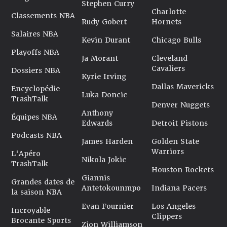
Stephen Curry
Charlotte
Classements NBA
Rudy Gobert
Hornets
Salaires NBA
Kevin Durant
Chicago Bulls
Playoffs NBA
Ja Morant
Cleveland
Cavaliers
Dossiers NBA
Kyrie Irving
Dallas Mavericks
Encyclopédie
Luka Doncic
TrashTalk
Denver Nuggets
Anthony
Équipes NBA
Edwards
Detroit Pistons
Podcasts NBA
James Harden
Golden State
Warriors
L'Apéro
Nikola Jokic
TrashTalk
Houston Rockets
Giannis
Grandes dates de
Antetokounmpo
Indiana Pacers
la saison NBA
Evan Fournier
Los Angeles
Incroyable
Clippers
Brocante Sports
Zion Williamson