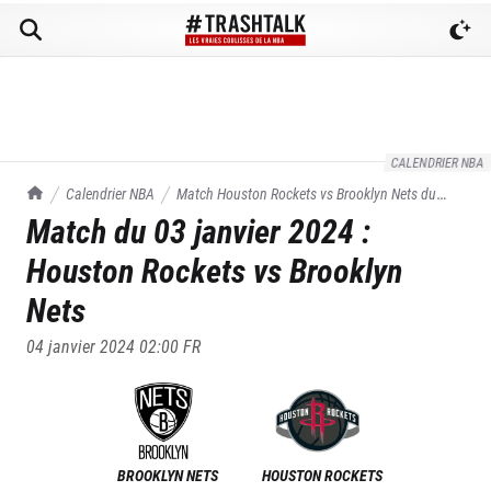
CALENDRIER NBA
TrashTalk Actu NBA
Calendrier NBA
Match
Houston Rockets
vs
Brooklyn Nets
du
Match du
03 janvier 2024
:
03/01/2024
Houston Rockets
vs
Brooklyn
Nets
04 janvier 2024 02:00
FR
BROOKLYN NETS
HOUSTON ROCKETS