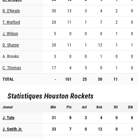
R. O'Neale
30
13
3
4
2
0
T. Watford
20
11
1
7
2
0
J. Wilson
5
0
0
0
1
0
D. Sharpe
20
11
1
12
1
1
A. Brooks
3
0
0
1
0
0
C. Thomas
17
4
5
0
1
0
TOTAL
-
101
25
50
11
6
Statistiques
Houston Rockets
Joueur
Min
Pts
Ast
Reb
Stl
Blk
J. Tate
31
8
3
4
0
0
J. Smith Jr.
33
7
0
12
0
1