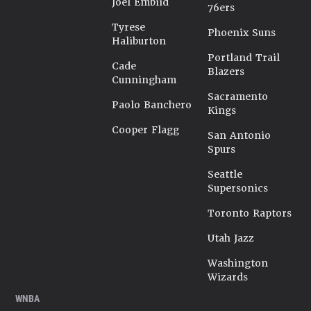
Joel Embiid
76ers
Tyrese
Phoenix Suns
Haliburton
Portland Trail
Cade
Blazers
Cunningham
Sacramento
Paolo Banchero
Kings
Cooper Flagg
San Antonio
Spurs
Seattle
Supersonics
Toronto Raptors
Utah Jazz
Washington
Wizards
WNBA