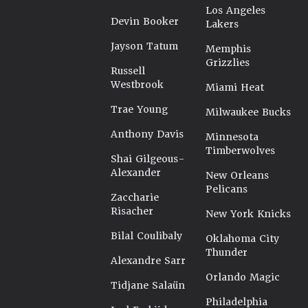
Los Angeles
Devin Booker
Lakers
Jayson Tatum
Memphis
Grizzlies
Russell
Westbrook
Miami Heat
Trae Young
Milwaukee Bucks
Anthony Davis
Minnesota
Timberwolves
Shai Gilgeous-
Alexander
New Orleans
Pelicans
Zaccharie
Risacher
New York Knicks
Bilal Coulibaly
Oklahoma City
Thunder
Alexandre Sarr
Orlando Magic
Tidjane Salaün
Philadelphia