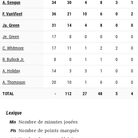
A. Sengun
34
30
4
8
3
1
F. VanVleet
36
21
10
6
0
2
Ja. Green
31
14
4
8
0
0
Je. Green
17
8
0
0
0
0
C. Whitmore
17
11
1
2
2
0
R. Bullock Jr.
8
0
1
1
0
0
A. Holiday
14
3
3
1
0
0
A. Thompson
20
10
1
6
0
0
TOTAL
-
112
27
48
5
4
Lexique
Min
Nombre de minutes jouées
Pts
Nombre de points marqués