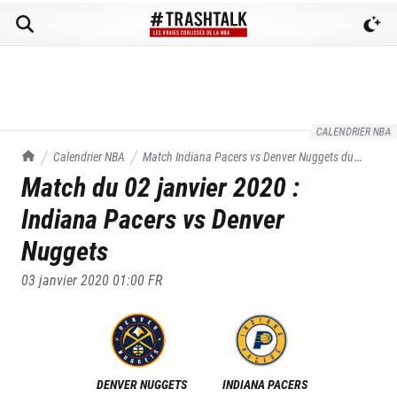
CALENDRIER NBA
TrashTalk Actu NBA
Calendrier NBA
Match
Indiana Pacers
vs
Denver Nuggets
du
Match du
02 janvier 2020
:
02/01/2020
Indiana Pacers
vs
Denver
Nuggets
03 janvier 2020 01:00
FR
DENVER NUGGETS
INDIANA PACERS