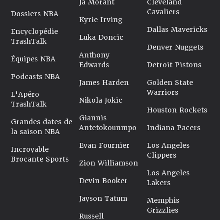
Ja Morant
Cleveland
Cavaliers
Dossiers NBA
Kyrie Irving
Dallas Mavericks
Encyclopédie
Luka Doncic
TrashTalk
Denver Nuggets
Anthony
Équipes NBA
Edwards
Detroit Pistons
Podcasts NBA
James Harden
Golden State
Warriors
L'Apéro
Nikola Jokic
TrashTalk
Houston Rockets
Giannis
Grandes dates de
Antetokounmpo
Indiana Pacers
la saison NBA
Evan Fournier
Los Angeles
Incroyable
Clippers
Brocante Sports
Zion Williamson
Los Angeles
Devin Booker
Lakers
Jayson Tatum
Memphis
Grizzlies
Russell