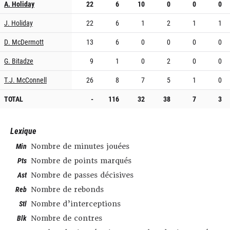
A. Holiday
22
6
10
0
0
0
J. Holiday
22
6
1
2
1
1
D. McDermott
13
6
0
0
0
0
G. Bitadze
9
1
0
2
0
0
T.J. McConnell
26
8
7
5
1
0
TOTAL
-
116
32
38
7
3
Lexique
Min
Nombre de minutes jouées
Pts
Nombre de points marqués
Ast
Nombre de passes décisives
Reb
Nombre de rebonds
Stl
Nombre d’interceptions
Blk
Nombre de contres