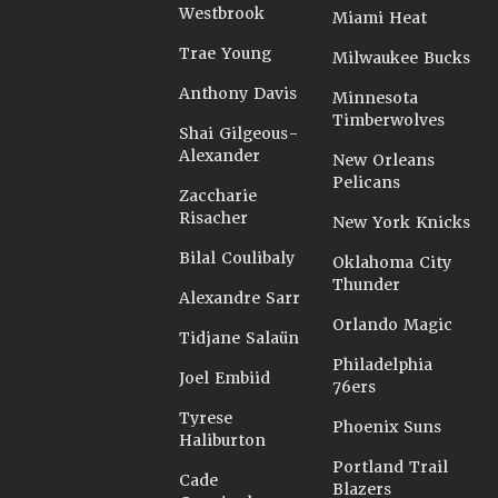
Westbrook
Miami Heat
Trae Young
Milwaukee Bucks
Anthony Davis
Minnesota
Timberwolves
Shai Gilgeous-
Alexander
New Orleans
Pelicans
Zaccharie
Risacher
New York Knicks
Bilal Coulibaly
Oklahoma City
Thunder
Alexandre Sarr
Orlando Magic
Tidjane Salaün
Philadelphia
Joel Embiid
76ers
Tyrese
Phoenix Suns
Haliburton
Portland Trail
Cade
Blazers