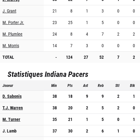
J. Grant
21
8
1
3
0
0
M. Porter Jr.
23
25
1
5
0
0
M. Plumlee
24
8
4
7
2
2
M. Morris
14
7
3
0
0
0
TOTAL
-
124
27
52
7
2
Statistiques
Indiana Pacers
Joueur
Min
Pts
Ast
Reb
Stl
Blk
D. Sabonis
38
18
9
9
2
1
T.J. Warren
38
20
2
5
2
0
M. Turner
35
21
1
5
0
1
J. Lamb
37
30
2
6
1
0