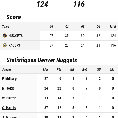
124
116
Score
Team
Q1
Q2
Q3
Q4
Total
NUGGETS
27
35
30
32
124
PACERS
37
27
24
28
116
Statistiques
Denver Nuggets
Joueur
Min
Pts
Ast
Reb
Stl
Blk
P. Millsap
27
6
1
7
2
0
N. Jokic
24
22
0
7
0
0
W. Barton
33
14
5
10
1
0
G. Harris
37
12
5
3
1
0
J. Murray
38
22
7
5
1
0