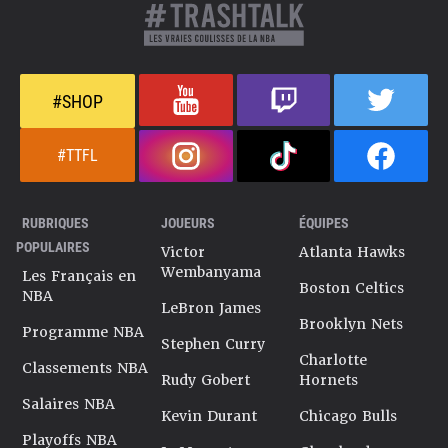
#SHOP
#TTFL
RUBRIQUES
JOUEURS
ÉQUIPES
POPULAIRES
Victor
Atlanta Hawks
Wembanyama
Les Français en
Boston Celtics
NBA
LeBron James
Brooklyn Nets
Programme NBA
Stephen Curry
Charlotte
Classements NBA
Rudy Gobert
Hornets
Salaires NBA
Kevin Durant
Chicago Bulls
Playoffs NBA