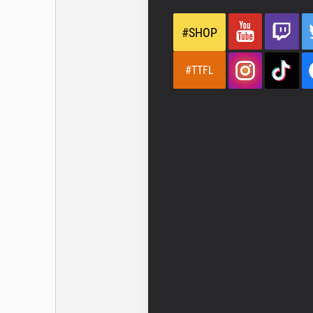
#SHOP
#TTFL