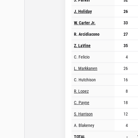
J. Holiday
26
W. Carter Jr.
33
R. Arcidiacono
27
Z. LaVine
35
C. Felicio
4
L. Markkanen
26
C. Hutchison
16
R. Lopez
8
C. Payne
18
S. Harrison
12
A. Blakeney
4
TOTAL
-