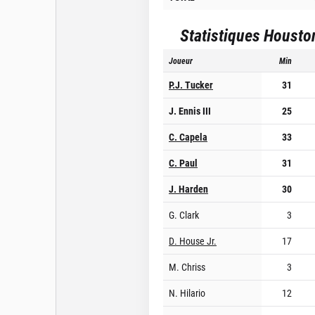
Statistiques
Housto
Joueur
Min
P.J. Tucker
31
J. Ennis III
25
C. Capela
33
C. Paul
31
J. Harden
30
G. Clark
3
D. House Jr.
17
M. Chriss
3
N. Hilario
12