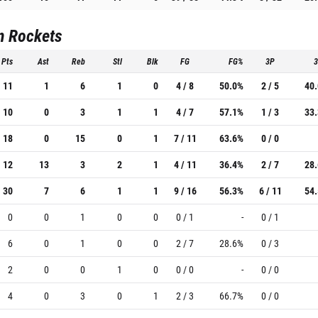
n Rockets
Pts
Ast
Reb
Stl
Blk
FG
FG%
3P
11
1
6
1
0
4 / 8
50.0%
2 / 5
40
10
0
3
1
1
4 / 7
57.1%
1 / 3
33
18
0
15
0
1
7 / 11
63.6%
0 / 0
12
13
3
2
1
4 / 11
36.4%
2 / 7
28
30
7
6
1
1
9 / 16
56.3%
6 / 11
54
0
0
1
0
0
0 / 1
-
0 / 1
6
0
1
0
0
2 / 7
28.6%
0 / 3
2
0
0
1
0
0 / 0
-
0 / 0
4
0
3
0
1
2 / 3
66.7%
0 / 0