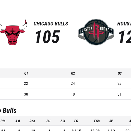
CHICAGO BULLS
HOUS
105
1
Q1
Q2
Q3
22
24
29
38
18
31
 Bulls
Pts
Ast
Reb
Stl
Blk
FG
FG%
3P
21
2
12
1
1
8 / 15
53.3%
1 / 3
33