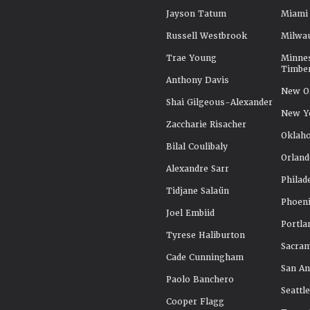
Jayson Tatum
Miami
Russell Westbrook
Milwa
Trae Young
Minne
Timbe
Anthony Davis
New Or
Shai Gilgeous-Alexander
New Y
Zaccharie Risacher
Oklah
Bilal Coulibaly
Orland
Alexandre Sarr
Philad
Tidjane Salaün
Phoeni
Joel Embiid
Portla
Tyrese Haliburton
Sacra
Cade Cunningham
San An
Paolo Banchero
Seattl
Cooper Flagg