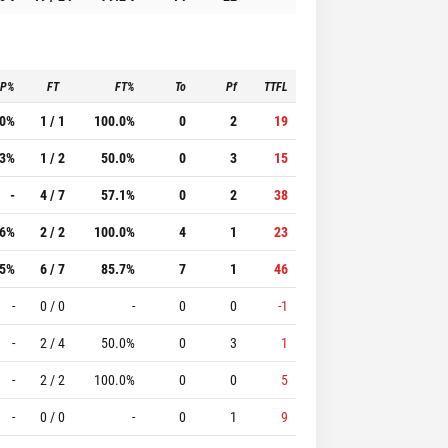
3P%
FT
FT%
To
Pf
TTFL
.0%
1 / 1
100.0%
0
2
19
.3%
1 / 2
50.0%
0
3
15
-
4 / 7
57.1%
0
2
38
.6%
2 / 2
100.0%
4
1
23
.5%
6 / 7
85.7%
7
1
46
-
0 / 0
-
0
0
-1
-
2 / 4
50.0%
0
3
1
-
2 / 2
100.0%
0
0
5
-
0 / 0
-
0
1
9