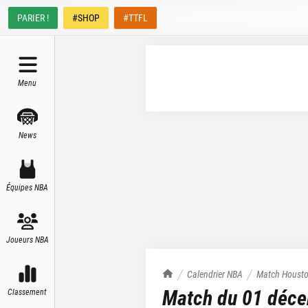
PARIER !
#SHOP
#TTFL
Menu
News
Équipes NBA
Joueurs NBA
TrashTalk Actu NBA
Calendrier NBA
Match
Housto
Match du
01 déc
Classement