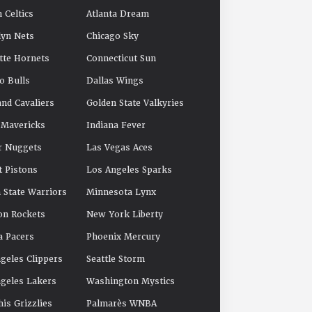
 Celtics
Atlanta Dream
yn Nets
Chicago Sky
tte Hornets
Connecticut Sun
o Bulls
Dallas Wings
and Cavaliers
Golden State Valkyries
 Mavericks
Indiana Fever
r Nuggets
Las Vegas Aces
t Pistons
Los Angeles Sparks
 State Warriors
Minnesota Lynx
on Rockets
New York Liberty
a Pacers
Phoenix Mercury
geles Clippers
Seattle Storm
geles Lakers
Washington Mystics
s Grizzlies
Palmarès WNBA