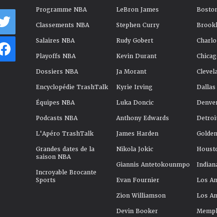
Programme NBA
LeBron James
Boston
Classements NBA
Stephen Curry
Brookl
Salaires NBA
Rudy Gobert
Charlo
Playoffs NBA
Kevin Durant
Chicag
Dossiers NBA
Ja Morant
Clevel
Encyclopédie TrashTalk
Kyrie Irving
Dallas
Équipes NBA
Luka Doncic
Denve
Podcasts NBA
Anthony Edwards
Detroi
L'Apéro TrashTalk
James Harden
Golden
Grandes dates de la
Nikola Jokic
Houst
saison NBA
Giannis Antetokounmpo
Indian
Incroyable Brocante
Sports
Evan Fournier
Los An
Zion Williamson
Los An
Devin Booker
Memphi