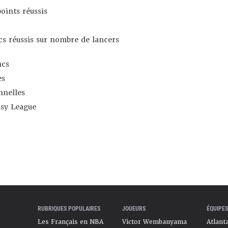
oints réussis
s réussis sur nombre de lancers
ncs
es
nnelles
asy League
RUBRIQUES POPULAIRES
JOUEURS
ÉQUIPES
Les Français en NBA
Victor Wembanyama
Atlant