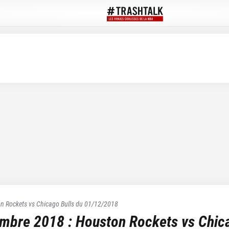
n Rockets
vs
Chicago Bulls
du
01/12/2018
embre 2018
:
Houston Rockets
vs
Chic