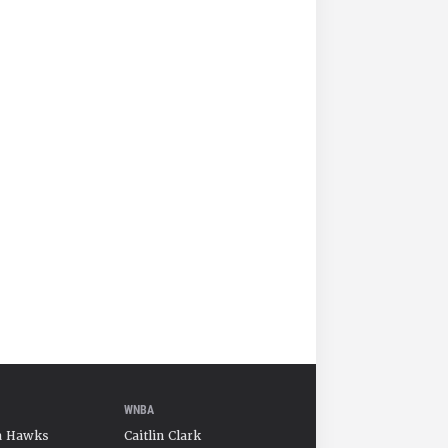
WNBA
a Hawks
Caitlin Clark