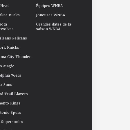
 Heat
Équipes WNBA
ukee Bucks
Joueuses WNBA
sota
Grandes dates de la
rwolves
saison WNBA
leans Pelicans
ork Knicks
oma City Thunder
o Magic
elphia 76ers
x Suns
nd Trail Blazers
mento Kings
tonio Spurs
e Supersonics