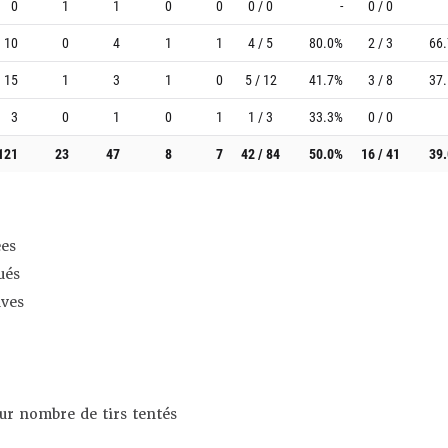
0
1
1
0
0
0 / 0
-
0 / 0
10
0
4
1
1
4 / 5
80.0%
2 / 3
66
15
1
3
1
0
5 / 12
41.7%
3 / 8
37
3
0
1
0
1
1 / 3
33.3%
0 / 0
121
23
47
8
7
42 / 84
50.0%
16 / 41
39
es
ués
ives
sur nombre de tirs tentés