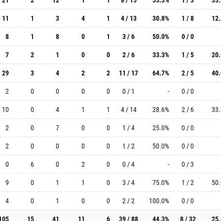
11
1
3
4
1
4 / 13
30.8%
1 / 8
12
8
1
8
0
1
3 / 6
50.0%
0 / 0
7
2
1
0
0
2 / 6
33.3%
1 / 5
20
29
3
4
2
2
11 / 17
64.7%
2 / 5
40
2
0
0
0
0
0 / 1
-
0 / 0
10
0
4
1
1
4 / 14
28.6%
2 / 6
33
2
0
7
0
0
1 / 4
25.0%
0 / 0
2
0
0
0
0
1 / 2
50.0%
0 / 0
0
6
0
2
0
0 / 4
-
0 / 3
9
0
1
1
0
3 / 4
75.0%
1 / 2
50
4
0
1
0
0
2 / 2
100.0%
0 / 0
105
15
41
11
6
39 / 88
44.3%
8 / 32
25