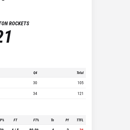
TON ROCKETS
21
Q4
Total
30
105
34
121
3P%
FT
FT%
To
Pf
TTFL
.3%
4 / 5
80.0%
4
2
36