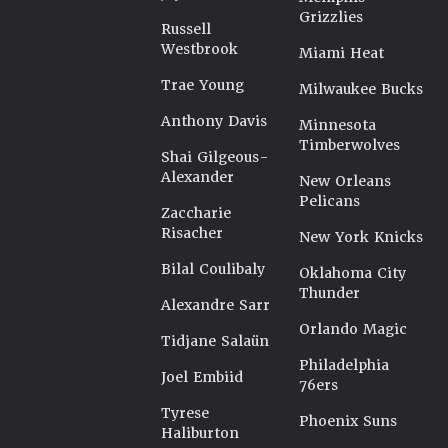
Grizzlies
Russell
Westbrook
Miami Heat
Trae Young
Milwaukee Bucks
Anthony Davis
Minnesota
Timberwolves
Shai Gilgeous-
Alexander
New Orleans
Pelicans
Zaccharie
Risacher
New York Knicks
Bilal Coulibaly
Oklahoma City
Thunder
Alexandre Sarr
Orlando Magic
Tidjane Salaün
Philadelphia
Joel Embiid
76ers
Tyrese
Phoenix Suns
Haliburton