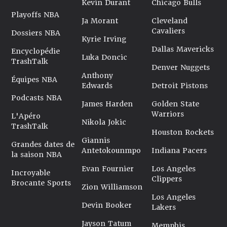
Kevin Durant
Chicago Bulls
Playoffs NBA
Ja Morant
Cleveland
Cavaliers
Dossiers NBA
Kyrie Irving
Dallas Mavericks
Encyclopédie
Luka Doncic
TrashTalk
Denver Nuggets
Anthony
Équipes NBA
Edwards
Detroit Pistons
Podcasts NBA
James Harden
Golden State
Warriors
L'Apéro
Nikola Jokic
TrashTalk
Houston Rockets
Giannis
Grandes dates de
Antetokounmpo
Indiana Pacers
la saison NBA
Evan Fournier
Los Angeles
Incroyable
Clippers
Brocante Sports
Zion Williamson
Los Angeles
Devin Booker
Lakers
Jayson Tatum
Memphis