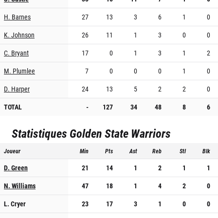
H. Barnes
27
13
3
6
1
0
K. Johnson
26
11
1
3
0
0
C. Bryant
17
0
1
3
1
2
M. Plumlee
7
0
0
0
1
0
D. Harper
24
13
5
2
2
0
TOTAL
-
127
34
48
8
6
Statistiques
Golden State Warriors
Joueur
Min
Pts
Ast
Reb
Stl
Blk
D. Green
21
14
1
2
1
1
N. Williams
47
18
1
4
2
0
L. Cryer
23
17
3
1
0
0