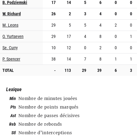
B. Podziemski
17
14
5
6
0
0
W. Richard
26
2
3
4
0
0
M. Leons
29
5
5
4
2
0
O. Yurtseven
29
17
4
8
0
1
Se. Curry
10
12
0
2
0
0
P. Spencer
38
14
7
8
1
1
TOTAL
-
113
29
39
6
3
Lexique
Min
Nombre de minutes jouées
Pts
Nombre de points marqués
Ast
Nombre de passes décisives
Reb
Nombre de rebonds
Stl
Nombre d’interceptions