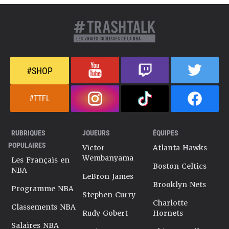
#SHOP
#TTFL
RUBRIQUES
JOUEURS
ÉQUIPES
POPULAIRES
Victor
Atlanta Hawks
Wembanyama
Les Français en
Boston Celtics
NBA
LeBron James
Brooklyn Nets
Programme NBA
Stephen Curry
Charlotte
Classements NBA
Rudy Gobert
Hornets
Salaires NBA