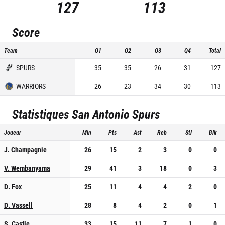
127
113
Score
Team
Q1
Q2
Q3
Q4
Total
SPURS
35
35
26
31
127
WARRIORS
26
23
34
30
113
Statistiques
San Antonio Spurs
Joueur
Min
Pts
Ast
Reb
Stl
Blk
J. Champagnie
26
15
2
3
0
0
V. Wembanyama
29
41
3
18
0
3
D. Fox
25
11
4
4
2
0
D. Vassell
28
8
4
2
0
1
S. Castle
33
15
11
7
1
0