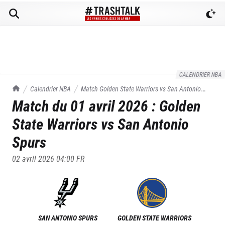
CALENDRIER NBA
TrashTalk Actu NBA
Calendrier NBA
Match
Golden State Warriors
vs
San Antonio
Match du
01 avril 2026
:
Golden
Spurs
du
01/04/2026
State Warriors
vs
San Antonio
Spurs
02 avril 2026 04:00
FR
SAN ANTONIO SPURS
GOLDEN STATE WARRIORS