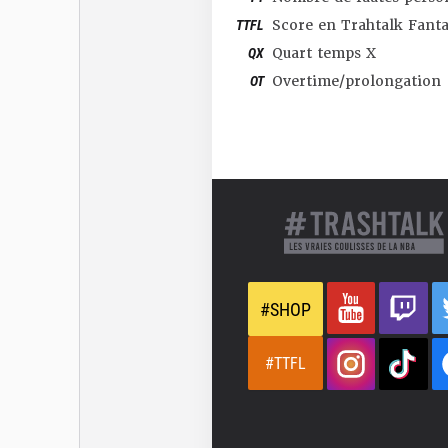
TTFL
Score en Trahtalk Fant
QX
Quart temps X
OT
Overtime/prolongation
#SHOP
#TTFL