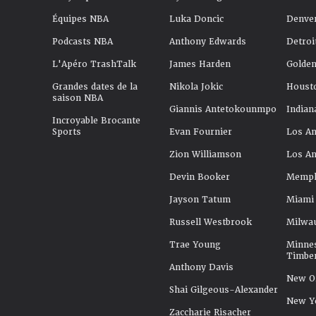
Équipes NBA
Luka Doncic
Denve
Podcasts NBA
Anthony Edwards
Detroi
L'Apéro TrashTalk
James Harden
Golden
Grandes dates de la
Nikola Jokic
Houst
saison NBA
Giannis Antetokounmpo
Indian
Incroyable Brocante
Sports
Evan Fournier
Los An
Zion Williamson
Los An
Devin Booker
Memphi
Jayson Tatum
Miami
Russell Westbrook
Milwa
Trae Young
Minne
Timbe
Anthony Davis
New Or
Shai Gilgeous-Alexander
New Y
Zaccharie Risacher