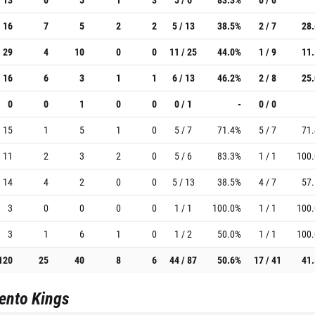
16
7
5
2
2
5 / 13
38.5%
2 / 7
28
29
4
10
0
0
11 / 25
44.0%
1 / 9
11
16
6
3
1
1
6 / 13
46.2%
2 / 8
25
0
0
1
0
0
0 / 1
-
0 / 0
15
1
5
1
0
5 / 7
71.4%
5 / 7
71
11
2
3
2
0
5 / 6
83.3%
1 / 1
100
14
4
2
0
0
5 / 13
38.5%
4 / 7
57
3
0
0
0
0
1 / 1
100.0%
1 / 1
100
3
1
6
1
0
1 / 2
50.0%
1 / 1
100
120
25
40
8
6
44 / 87
50.6%
17 / 41
41
ento Kings