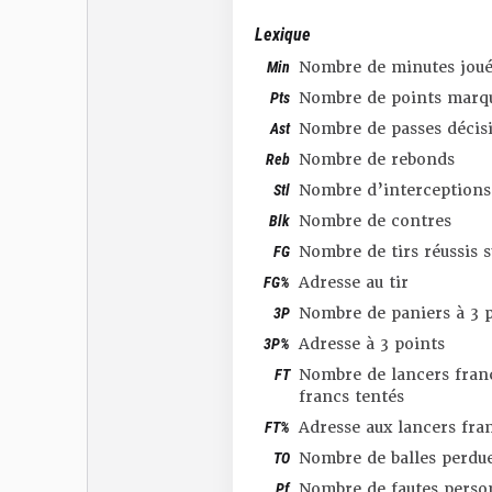
Lexique
Min
Nombre de minutes joué
Pts
Nombre de points marq
Ast
Nombre de passes décis
Reb
Nombre de rebonds
Stl
Nombre d’interceptions
Blk
Nombre de contres
FG
Nombre de tirs réussis 
FG%
Adresse au tir
3P
Nombre de paniers à 3 p
3P%
Adresse à 3 points
FT
Nombre de lancers franc
francs tentés
FT%
Adresse aux lancers fra
TO
Nombre de balles perdu
Pf
Nombre de fautes perso