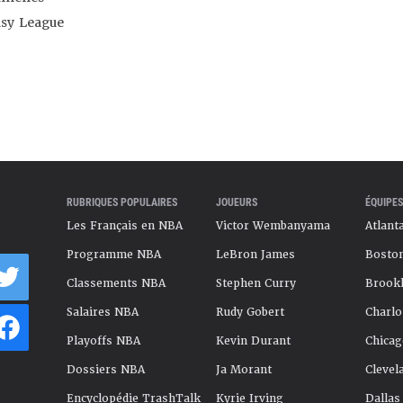
asy League
RUBRIQUES POPULAIRES
JOUEURS
ÉQUIPES
Les Français en NBA
Victor Wembanyama
Atlant
Programme NBA
LeBron James
Boston
Classements NBA
Stephen Curry
Brookl
Salaires NBA
Rudy Gobert
Charlo
Playoffs NBA
Kevin Durant
Chicag
Dossiers NBA
Ja Morant
Clevel
Encyclopédie TrashTalk
Kyrie Irving
Dallas