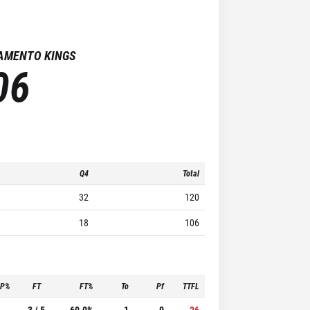
AMENTO KINGS
06
Q4
Total
32
120
18
106
3P%
FT
FT%
To
Pf
TTFL
-
3 / 5
60.0%
1
0
26