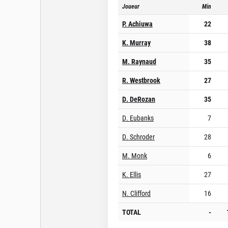
Joueur
Min
P. Achiuwa
22
K. Murray
38
M. Raynaud
35
R. Westbrook
27
D. DeRozan
35
D. Eubanks
7
D. Schroder
28
M. Monk
6
K. Ellis
27
N. Clifford
16
TOTAL
-