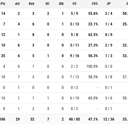
Pts
Ast
Reb
Stl
Blk
FG
FG%
3P
14
2
3
2
1
5 / 9
55.6%
2 / 4
50
7
4
6
0
1
3 / 13
23.1%
1 / 4
25
12
1
8
0
0
5 / 8
62.5%
0 / 0
10
6
3
0
0
3 / 11
27.3%
2 / 9
22
25
6
5
1
0
9 / 16
56.3%
1 / 3
33
4
0
1
0
0
2 / 2
100.0%
0 / 0
18
7
3
0
0
7 / 12
58.3%
3 / 8
37
0
1
0
0
0
0 / 2
-
0 / 1
16
1
1
1
0
6 / 10
60.0%
3 / 6
50
0
1
2
3
0
0 / 2
-
0 / 1
106
29
32
7
2
40 / 85
47.1%
12 / 36
33