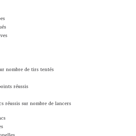
es
ués
ives
sur nombre de tirs tentés
oints réussis
s réussis sur nombre de lancers
ncs
es
nnelles