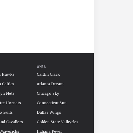
WNBA
a Hawks
Caitlin Clark
 Celtics
Atlanta Dream
yn Nets
Chicago Sky
tte Hornets
Connecticut Sun
o Bulls
Dallas Wings
and Cavaliers
Golden State Valkyries
 Mavericks
Indiana Fever