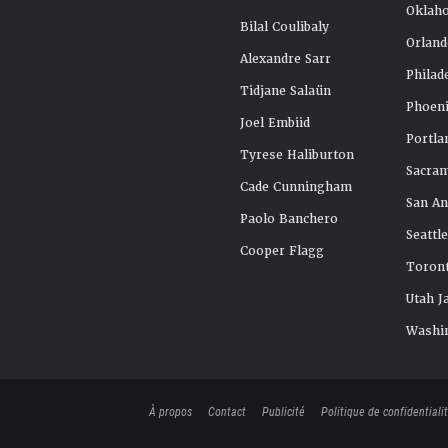
Oklah
Bilal Coulibaly
Orland
Alexandre Sarr
Philad
Tidjane Salaün
Phoeni
Joel Embiid
Portla
Tyrese Haliburton
Sacra
Cade Cunningham
San An
Paolo Banchero
Seattl
Cooper Flagg
Toront
Utah J
Washi
À propos
Contact
Publicité
Politique de confidentiali