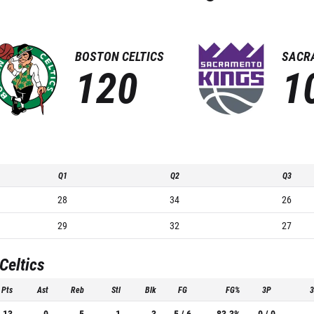
BOSTON CELTICS
SACR
120
1
Q1
Q2
Q3
28
34
26
29
32
27
Celtics
Pts
Ast
Reb
Stl
Blk
FG
FG%
3P
13
0
5
1
3
5 / 6
83.3%
0 / 0