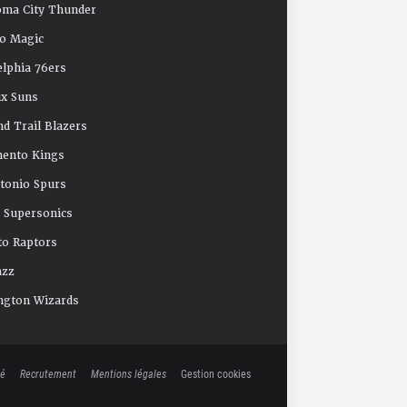
oma City Thunder
o Magic
elphia 76ers
x Suns
nd Trail Blazers
mento Kings
tonio Spurs
e Supersonics
o Raptors
azz
ngton Wizards
té
Recrutement
Mentions légales
Gestion cookies