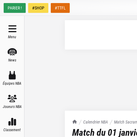
PARIER !
#SHOP
#TTFL
Menu
News
Équipes NBA
Joueurs NBA
TrashTalk Actu NBA
Calendrier NBA
Match
Sacram
Match du
01 janv
Classement