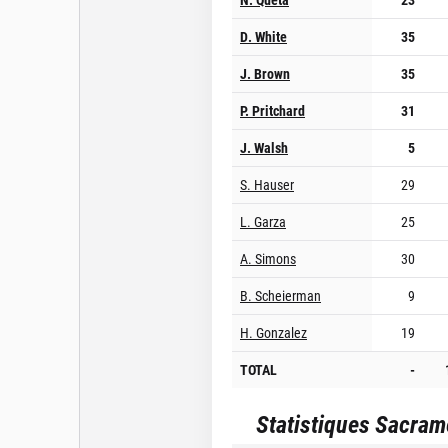
D. White
35
J. Brown
35
P. Pritchard
31
J. Walsh
5
S. Hauser
29
L. Garza
25
A. Simons
30
B. Scheierman
9
H. Gonzalez
19
TOTAL
-
Statistiques
Sacram