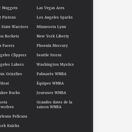
r Nuggets
Las Vegas Aces
t Pistons
Los Angeles Sparks
 State Warriors
Minnesota Lynx
on Rockets
New York Liberty
a Pacers
Phoenix Mercury
geles Clippers
Seattle Storm
geles Lakers
Washington Mystics
s Grizzlies
Palmarès WNBA
 Heat
Équipes WNBA
ukee Bucks
Joueuses WNBA
sota
Grandes dates de la
rwolves
saison WNBA
leans Pelicans
ork Knicks