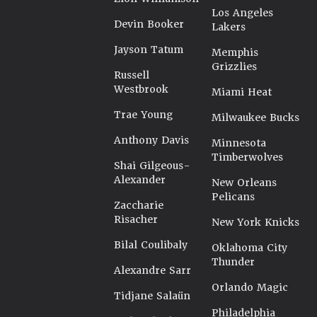
Los Angeles
Devin Booker
Lakers
Jayson Tatum
Memphis
Grizzlies
Russell
Westbrook
Miami Heat
Trae Young
Milwaukee Bucks
Anthony Davis
Minnesota
Timberwolves
Shai Gilgeous-
Alexander
New Orleans
Pelicans
Zaccharie
Risacher
New York Knicks
Bilal Coulibaly
Oklahoma City
Thunder
Alexandre Sarr
Orlando Magic
Tidjane Salaün
Philadelphia