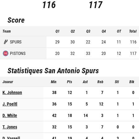
116
117
Score
Team
Q1
Q2
Q3
Q4
OT
Total
SPURS
29
30
22
24
11
116
PISTONS
20
32
33
20
12
117
Statistiques
San Antonio Spurs
Joueur
Min
Pts
Ast
Reb
Stl
Blk
K. Johnson
38
12
1
7
1
0
J. Poeltl
36
15
5
12
1
1
D. White
42
18
14
3
1
1
T. Jones
32
15
3
7
0
0
D. Vassell
41
19
4
4
3
0