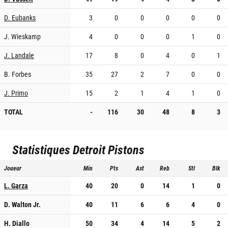
D. Eubanks
3
0
0
0
0
0
J. Wieskamp
4
0
0
0
1
0
J. Landale
17
8
0
4
0
1
B. Forbes
35
27
2
7
0
0
J. Primo
15
2
1
4
1
0
TOTAL
-
116
30
48
8
3
Statistiques
Detroit Pistons
Joueur
Min
Pts
Ast
Reb
Stl
Blk
L. Garza
40
20
0
14
1
0
D. Walton Jr.
40
11
6
6
4
0
H. Diallo
50
34
4
14
5
2