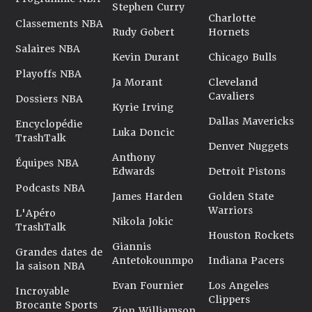
Stephen Curry
Charlotte
Classements NBA
Rudy Gobert
Hornets
Salaires NBA
Kevin Durant
Chicago Bulls
Playoffs NBA
Ja Morant
Cleveland
Cavaliers
Dossiers NBA
Kyrie Irving
Dallas Mavericks
Encyclopédie
Luka Doncic
TrashTalk
Denver Nuggets
Anthony
Équipes NBA
Edwards
Detroit Pistons
Podcasts NBA
James Harden
Golden State
Warriors
L'Apéro
Nikola Jokic
TrashTalk
Houston Rockets
Giannis
Grandes dates de
Antetokounmpo
Indiana Pacers
la saison NBA
Evan Fournier
Los Angeles
Incroyable
Clippers
Brocante Sports
Zion Williamson