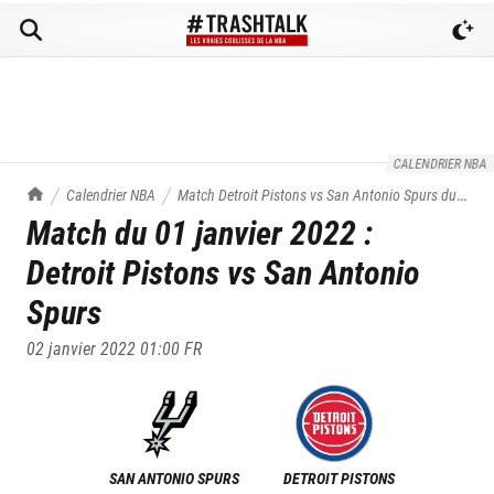
CALENDRIER NBA
TrashTalk Actu NBA
Calendrier NBA
Match
Detroit Pistons
vs
San Antonio Spurs
du
Match du
01 janvier 2022
:
01/01/2022
Detroit Pistons
vs
San Antonio
Spurs
02 janvier 2022 01:00
FR
SAN ANTONIO SPURS
DETROIT PISTONS