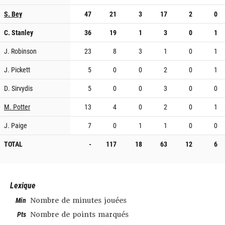
S. Bey
47
21
3
17
2
0
C. Stanley
36
19
1
3
0
1
J. Robinson
23
8
3
1
0
1
J. Pickett
5
0
0
2
0
1
D. Sirvydis
5
0
0
3
0
0
M. Potter
13
4
0
2
0
1
J. Paige
7
0
1
1
0
0
TOTAL
-
117
18
63
12
6
Lexique
Min
Nombre de minutes jouées
Pts
Nombre de points marqués