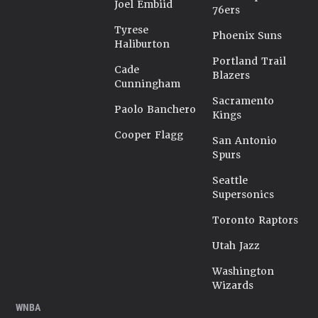
Joel Embiid
76ers
Tyrese
Phoenix Suns
Haliburton
Portland Trail
Cade
Blazers
Cunningham
Sacramento
Paolo Banchero
Kings
Cooper Flagg
San Antonio
Spurs
Seattle
Supersonics
Toronto Raptors
Utah Jazz
Washington
Wizards
WNBA