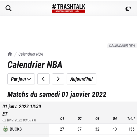
CALENDRIER NBA
TrashTalk Actu NBA
Calendrier NBA
Calendrier NBA
Par jour
Aujourd'hui
Matchs du samedi 01 janvier 2022
01 janv. 2022 18:30
ET
Q1
Q2
Q3
Q4
Total
02 janv. 2022 00:30
FR
BUCKS
27
37
32
40
136