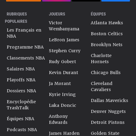
RUBRIQUES
JOUEURS
ÉQUIPES
POPULAIRES
Victor
Atlanta Hawks
Wembanyama
Les Français en
Boston Celtics
NBA
LeBron James
Brooklyn Nets
Programme NBA
Stephen Curry
Charlotte
Classements NBA
Rudy Gobert
Hornets
Salaires NBA
Kevin Durant
Chicago Bulls
Playoffs NBA
Ja Morant
Cleveland
Cavaliers
Dossiers NBA
Kyrie Irving
Dallas Mavericks
Encyclopédie
Luka Doncic
TrashTalk
Denver Nuggets
Anthony
Équipes NBA
Edwards
Detroit Pistons
Podcasts NBA
James Harden
Golden State