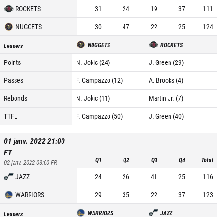
ROCKETS
31
24
19
37
111
NUGGETS
30
47
22
25
124
NUGGETS
ROCKETS
Leaders
Points
N. Jokic (24)
J. Green (29)
Passes
F. Campazzo (12)
A. Brooks (4)
Rebonds
N. Jokic (11)
Martin Jr. (7)
TTFL
F. Campazzo (50)
J. Green (40)
01 janv. 2022 21:00
ET
Q1
Q2
Q3
Q4
Total
02 janv. 2022 03:00
FR
JAZZ
24
26
41
25
116
WARRIORS
29
35
22
37
123
WARRIORS
JAZZ
Leaders