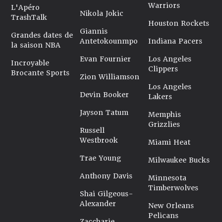
Warriors
L'Apéro
Nikola Jokic
TrashTalk
Houston Rockets
Giannis
Grandes dates de
Antetokounmpo
Indiana Pacers
la saison NBA
Evan Fournier
Los Angeles
Incroyable
Clippers
Brocante Sports
Zion Williamson
Los Angeles
Devin Booker
Lakers
Jayson Tatum
Memphis
Grizzlies
Russell
Westbrook
Miami Heat
Trae Young
Milwaukee Bucks
Anthony Davis
Minnesota
Timberwolves
Shai Gilgeous-
Alexander
New Orleans
Pelicans
Zaccharie