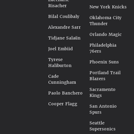
Risacher
New York Knicks
Bilal Coulibaly
Oklahoma City
Thunder
Alexandre Sarr
Orlando Magic
Tidjane Salaün
Philadelphia
Joel Embiid
76ers
Tyrese
Phoenix Suns
Haliburton
Portland Trail
Cade
Blazers
Cunningham
Sacramento
Paolo Banchero
Kings
Cooper Flagg
San Antonio
Spurs
Seattle
Supersonics