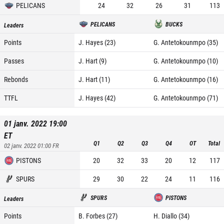
PELICANS
24
32
26
31
113
PELICANS
BUCKS
Leaders
Points
J. Hayes (23)
G. Antetokounmpo (35)
Passes
J. Hart (9)
G. Antetokounmpo (10)
Rebonds
J. Hart (11)
G. Antetokounmpo (16)
TTFL
J. Hayes (42)
G. Antetokounmpo (71)
01 janv. 2022 19:00
ET
Q1
Q2
Q3
Q4
OT
Total
02 janv. 2022 01:00
FR
PISTONS
20
32
33
20
12
117
SPURS
29
30
22
24
11
116
SPURS
PISTONS
Leaders
Points
B. Forbes (27)
H. Diallo (34)