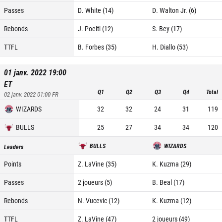
Passes
D. White (14)
D. Walton Jr. (6)
Rebonds
J. Poeltl (12)
S. Bey (17)
TTFL
B. Forbes (35)
H. Diallo (53)
01 janv. 2022 19:00
ET
Q1
Q2
Q3
Q4
Total
02 janv. 2022 01:00
FR
WIZARDS
32
32
24
31
119
BULLS
25
27
34
34
120
BULLS
WIZARDS
Leaders
Points
Z. LaVine (35)
K. Kuzma (29)
Passes
2 joueurs (5)
B. Beal (17)
Rebonds
N. Vucevic (12)
K. Kuzma (12)
TTFL
Z. LaVine (47)
2 joueurs (49)