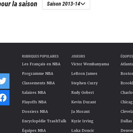
our la saison
Saison 2013-14
RUBRIQUES POPULAIRES
JOUEURS
ÉQUIPES
Les Français en NBA
Victor Wembanyama
Atlant
Programme NBA
LeBron James
Boston
Classements NBA
Stephen Curry
Brookl
Salaires NBA
Rudy Gobert
Charlo
Playoffs NBA
Kevin Durant
Chicag
Dossiers NBA
Ja Morant
Clevel
Encyclopédie TrashTalk
Kyrie Irving
Dallas
Équipes NBA
Luka Doncic
Denve