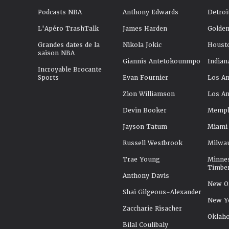
Podcasts NBA
Anthony Edwards
Detroi
L'Apéro TrashTalk
James Harden
Golden
Grandes dates de la
Nikola Jokic
Houst
saison NBA
Giannis Antetokounmpo
Indian
Incroyable Brocante
Sports
Evan Fournier
Los An
Zion Williamson
Los An
Devin Booker
Memphi
Jayson Tatum
Miami
Russell Westbrook
Milwa
Trae Young
Minne
Timbe
Anthony Davis
New Or
Shai Gilgeous-Alexander
New Y
Zaccharie Risacher
Oklah
Bilal Coulibaly