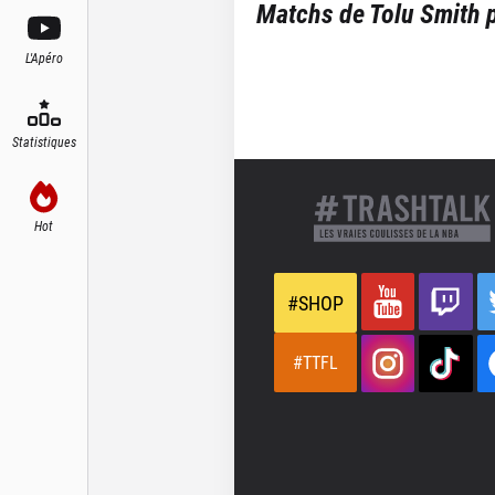
Matchs de
Tolu Smith
p
L'Apéro
Statistiques
Hot
#SHOP
#TTFL