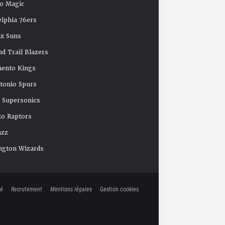
o Magic
elphia 76ers
x Suns
nd Trail Blazers
mento Kings
tonio Spurs
e Supersonics
o Raptors
azz
ngton Wizards
té
Recrutement
Mentions légales
Gestion cookies