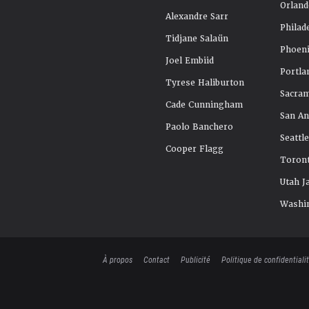
Orland
Alexandre Sarr
Philad
Tidjane Salaün
Phoeni
Joel Embiid
Portla
Tyrese Haliburton
Sacra
Cade Cunningham
San An
Paolo Banchero
Seattl
Cooper Flagg
Toront
Utah J
Washi
À propos
Contact
Publicité
Politique de confidentiali