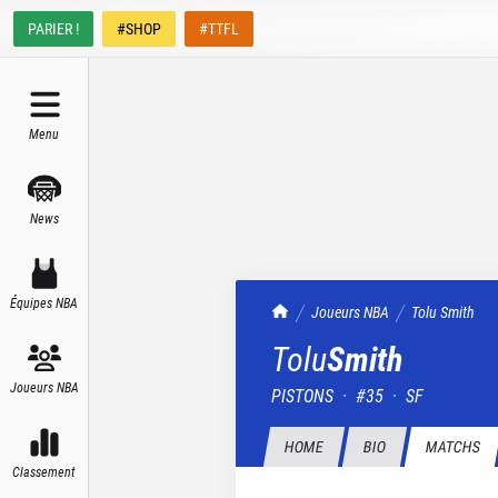
PARIER !
#SHOP
#TTFL
Menu
News
Équipes NBA
TrashTalk Actu NBA
Joueurs NBA
Tolu
Smith
Tolu
Smith
Joueurs NBA
PISTONS
·
#
35
·
SF
HOME
BIO
MATCHS
Classement