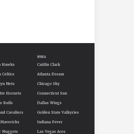
WNBA
a Hawks
Caitlin Clark
 Celtics
Atlanta Dream
yn Nets
Chicago Sky
tte Hornets
Connecticut Sun
o Bulls
Dallas Wings
and Cavaliers
Golden State Valkyries
 Mavericks
Indiana Fever
r Nuggets
Las Vegas Aces