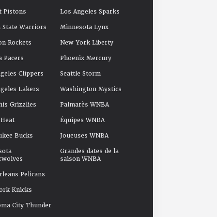
t Pistons
Los Angeles Sparks
 State Warriors
Minnesota Lynx
on Rockets
New York Liberty
a Pacers
Phoenix Mercury
geles Clippers
Seattle Storm
geles Lakers
Washington Mystics
s Grizzlies
Palmarès WNBA
 Heat
Équipes WNBA
ukee Bucks
Joueuses WNBA
sota
Grandes dates de la
rwolves
saison WNBA
leans Pelicans
ork Knicks
oma City Thunder