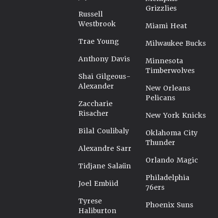
Grizzlies
Russell
Westbrook
Miami Heat
Trae Young
Milwaukee Bucks
Anthony Davis
Minnesota
Timberwolves
Shai Gilgeous-
Alexander
New Orleans
Pelicans
Zaccharie
Risacher
New York Knicks
Bilal Coulibaly
Oklahoma City
Thunder
Alexandre Sarr
Orlando Magic
Tidjane Salaün
Philadelphia
Joel Embiid
76ers
Tyrese
Phoenix Suns
Haliburton