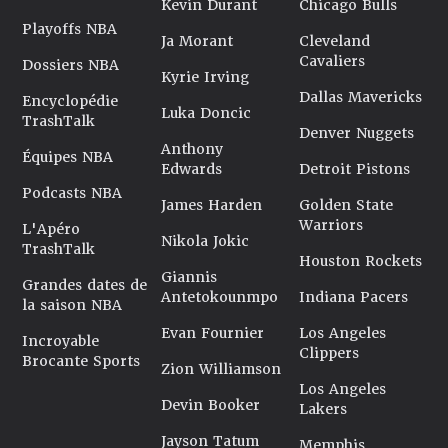
Kevin Durant
Chicago Bulls
Playoffs NBA
Ja Morant
Cleveland
Cavaliers
Dossiers NBA
Kyrie Irving
Dallas Mavericks
Encyclopédie
Luka Doncic
TrashTalk
Denver Nuggets
Anthony
Équipes NBA
Edwards
Detroit Pistons
Podcasts NBA
James Harden
Golden State
Warriors
L'Apéro
Nikola Jokic
TrashTalk
Houston Rockets
Giannis
Grandes dates de
Antetokounmpo
Indiana Pacers
la saison NBA
Evan Fournier
Los Angeles
Incroyable
Clippers
Brocante Sports
Zion Williamson
Los Angeles
Devin Booker
Lakers
Jayson Tatum
Memphis