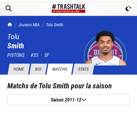
TrashTalk Actu NBA
Joueurs NBA
Tolu
Smith
Tolu
Smith
PISTONS
·
#
35
·
SF
HOME
BIO
MATCHS
STATS
Matchs de
Tolu Smith
pour la saison
Saison 2011-12