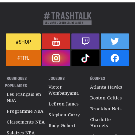
#SHOP
#TTFL
RUBRIQUES
JOUEURS
ÉQUIPES
POPULAIRES
Victor
Atlanta Hawks
Wembanyama
Les Français en
Boston Celtics
NBA
LeBron James
Brooklyn Nets
Programme NBA
Stephen Curry
Charlotte
Classements NBA
Rudy Gobert
Hornets
Salaires NBA