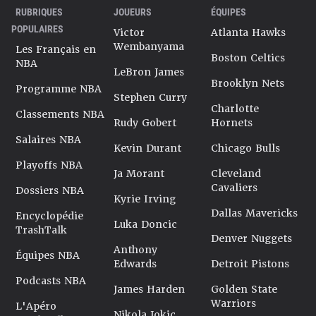
RUBRIQUES
JOUEURS
ÉQUIPES
POPULAIRES
Victor
Atlanta Hawks
Wembanyama
Les Français en
Boston Celtics
NBA
LeBron James
Brooklyn Nets
Programme NBA
Stephen Curry
Charlotte
Classements NBA
Rudy Gobert
Hornets
Salaires NBA
Kevin Durant
Chicago Bulls
Playoffs NBA
Ja Morant
Cleveland
Cavaliers
Dossiers NBA
Kyrie Irving
Dallas Mavericks
Encyclopédie
Luka Doncic
TrashTalk
Denver Nuggets
Anthony
Équipes NBA
Edwards
Detroit Pistons
Podcasts NBA
James Harden
Golden State
Warriors
L'Apéro
Nikola Jokic