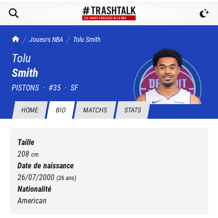
TrashTalk Actu NBA
Joueurs NBA
Tolu
Smith
Tolu
Smith
PISTONS
·
#
35
·
SF
HOME
BIO
MATCHS
STATS
Taille
208
cm
Date de naissance
26/07/2000
(
26
ans)
Nationalité
American