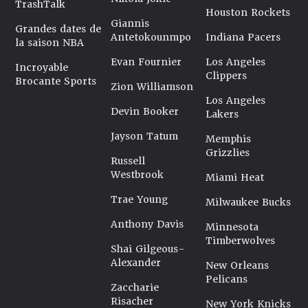
TrashTalk
Houston Rockets
Giannis
Grandes dates de
Antetokounmpo
Indiana Pacers
la saison NBA
Evan Fournier
Los Angeles
Incroyable
Clippers
Brocante Sports
Zion Williamson
Los Angeles
Devin Booker
Lakers
Jayson Tatum
Memphis
Grizzlies
Russell
Westbrook
Miami Heat
Trae Young
Milwaukee Bucks
Anthony Davis
Minnesota
Timberwolves
Shai Gilgeous-
Alexander
New Orleans
Pelicans
Zaccharie
Risacher
New York Knicks