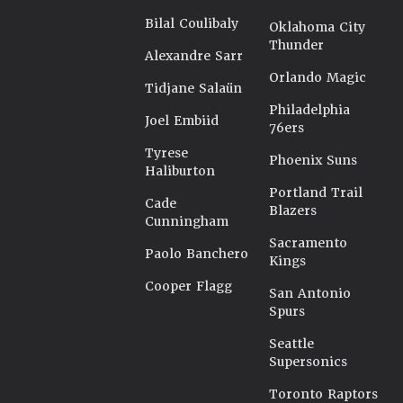
Bilal Coulibaly
Oklahoma City
Thunder
Alexandre Sarr
Orlando Magic
Tidjane Salaün
Philadelphia
Joel Embiid
76ers
Tyrese
Phoenix Suns
Haliburton
Portland Trail
Cade
Blazers
Cunningham
Sacramento
Paolo Banchero
Kings
Cooper Flagg
San Antonio
Spurs
Seattle
Supersonics
Toronto Raptors