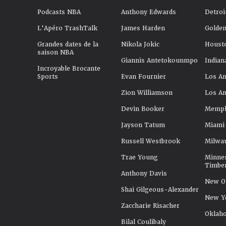
Podcasts NBA
Anthony Edwards
Detroi
L'Apéro TrashTalk
James Harden
Golden
Grandes dates de la
Nikola Jokic
Houst
saison NBA
Giannis Antetokounmpo
Indian
Incroyable Brocante
Sports
Evan Fournier
Los An
Zion Williamson
Los An
Devin Booker
Memphi
Jayson Tatum
Miami
Russell Westbrook
Milwa
Trae Young
Minne
Timbe
Anthony Davis
New Or
Shai Gilgeous-Alexander
New Y
Zaccharie Risacher
Oklah
Bilal Coulibaly