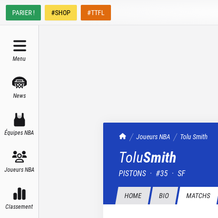
PARIER !
#SHOP
#TTFL
Menu
News
Équipes NBA
TrashTalk Actu NBA
Joueurs NBA
Tolu
Smith
Tolu
Smith
Joueurs NBA
PISTONS
·
#
35
·
SF
HOME
BIO
MATCHS
Classement