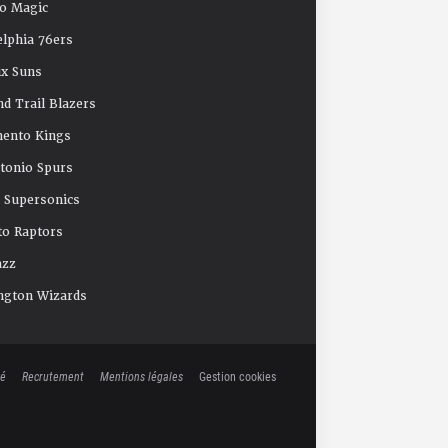
o Magic
elphia 76ers
x Suns
nd Trail Blazers
mento Kings
tonio Spurs
e Supersonics
o Raptors
azz
ngton Wizards
té
Recrutement
Mentions légales
Gestion cookies