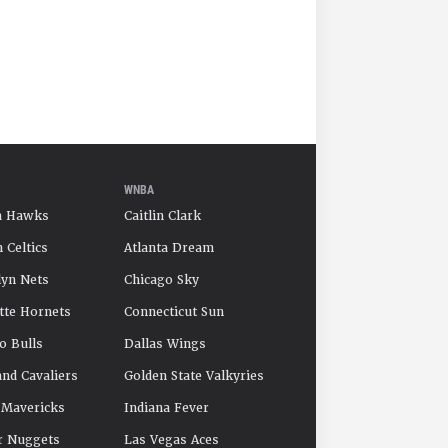
WNBA
a Hawks
Caitlin Clark
 Celtics
Atlanta Dream
yn Nets
Chicago Sky
tte Hornets
Connecticut Sun
o Bulls
Dallas Wings
and Cavaliers
Golden State Valkyries
 Mavericks
Indiana Fever
r Nuggets
Las Vegas Aces