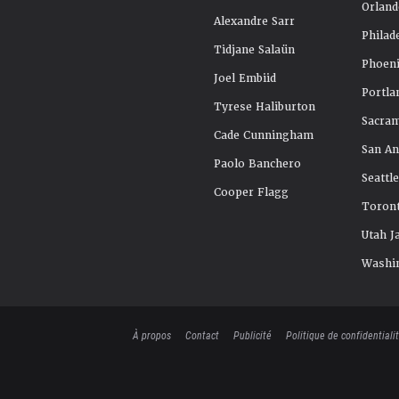
Orland
Alexandre Sarr
Philad
Tidjane Salaün
Phoeni
Joel Embiid
Portla
Tyrese Haliburton
Sacra
Cade Cunningham
San An
Paolo Banchero
Seattl
Cooper Flagg
Toront
Utah J
Washi
À propos
Contact
Publicité
Politique de confidentiali