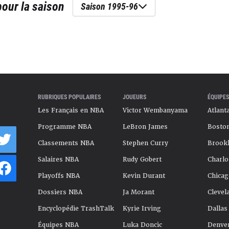
our la saison
Saison 1995-96
RUBRIQUES POPULAIRES
JOUEURS
ÉQUIPES
Les Français en NBA
Victor Wembanyama
Atlant
Programme NBA
LeBron James
Boston
Classements NBA
Stephen Curry
Brookl
Salaires NBA
Rudy Gobert
Charlo
Playoffs NBA
Kevin Durant
Chicag
Dossiers NBA
Ja Morant
Clevel
Encyclopédie TrashTalk
Kyrie Irving
Dallas
Équipes NBA
Luka Doncic
Denve