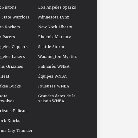
t Pistons
Los Angeles Sparks
 State Warriors
Minnesota Lynx
on Rockets
New York Liberty
a Pacers
Phoenix Mercury
geles Clippers
Seattle Storm
geles Lakers
Washington Mystics
s Grizzlies
Palmarès WNBA
 Heat
Équipes WNBA
ukee Bucks
Joueuses WNBA
sota
Grandes dates de la
rwolves
saison WNBA
leans Pelicans
ork Knicks
oma City Thunder