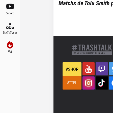
Matchs de
Tolu Smith
p
L'Apéro
Statistiques
Hot
#SHOP
#TTFL