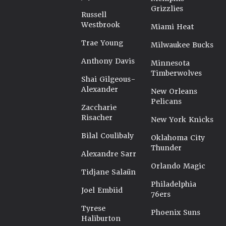
Grizzlies
Russell
Westbrook
Miami Heat
Trae Young
Milwaukee Bucks
Anthony Davis
Minnesota
Timberwolves
Shai Gilgeous-
Alexander
New Orleans
Pelicans
Zaccharie
Risacher
New York Knicks
Bilal Coulibaly
Oklahoma City
Thunder
Alexandre Sarr
Orlando Magic
Tidjane Salaün
Philadelphia
Joel Embiid
76ers
Tyrese
Phoenix Suns
Haliburton