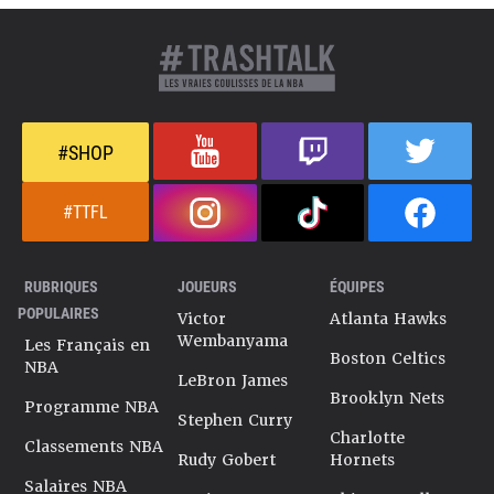
#SHOP
#TTFL
RUBRIQUES
JOUEURS
ÉQUIPES
POPULAIRES
Victor
Atlanta Hawks
Wembanyama
Les Français en
Boston Celtics
NBA
LeBron James
Brooklyn Nets
Programme NBA
Stephen Curry
Charlotte
Classements NBA
Rudy Gobert
Hornets
Salaires NBA