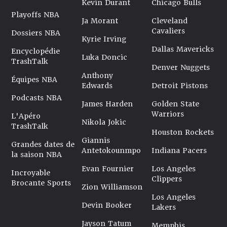
Kevin Durant
Chicago Bulls
Playoffs NBA
Ja Morant
Cleveland
Cavaliers
Dossiers NBA
Kyrie Irving
Dallas Mavericks
Encyclopédie
Luka Doncic
TrashTalk
Denver Nuggets
Anthony
Équipes NBA
Edwards
Detroit Pistons
Podcasts NBA
James Harden
Golden State
Warriors
L'Apéro
Nikola Jokic
TrashTalk
Houston Rockets
Giannis
Grandes dates de
Antetokounmpo
Indiana Pacers
la saison NBA
Evan Fournier
Los Angeles
Incroyable
Clippers
Brocante Sports
Zion Williamson
Los Angeles
Devin Booker
Lakers
Jayson Tatum
Memphis