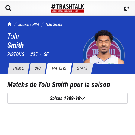
TrashTalk Actu NBA
Joueurs NBA
Tolu
Smith
Tolu
Smith
PISTONS
·
#
35
·
SF
HOME
BIO
MATCHS
STATS
Matchs de
Tolu Smith
pour la saison
Saison 1989-90