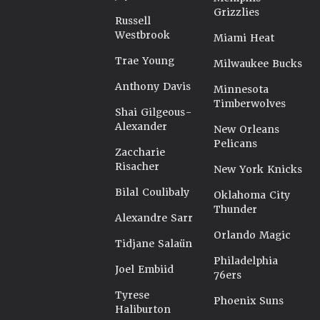
Grizzlies
Russell
Westbrook
Miami Heat
Trae Young
Milwaukee Bucks
Anthony Davis
Minnesota
Timberwolves
Shai Gilgeous-
Alexander
New Orleans
Pelicans
Zaccharie
Risacher
New York Knicks
Bilal Coulibaly
Oklahoma City
Thunder
Alexandre Sarr
Orlando Magic
Tidjane Salaün
Philadelphia
Joel Embiid
76ers
Tyrese
Phoenix Suns
Haliburton