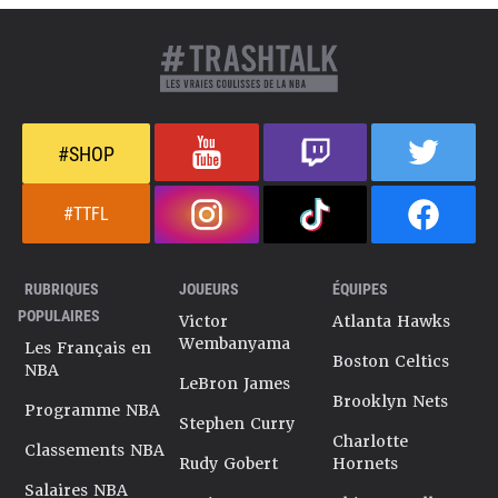
#SHOP
#TTFL
RUBRIQUES
JOUEURS
ÉQUIPES
POPULAIRES
Victor
Atlanta Hawks
Wembanyama
Les Français en
Boston Celtics
NBA
LeBron James
Brooklyn Nets
Programme NBA
Stephen Curry
Charlotte
Classements NBA
Rudy Gobert
Hornets
Salaires NBA