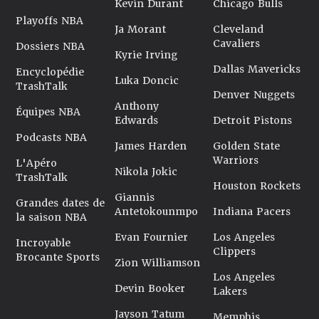
Kevin Durant
Chicago Bulls
Playoffs NBA
Ja Morant
Cleveland
Cavaliers
Dossiers NBA
Kyrie Irving
Dallas Mavericks
Encyclopédie
Luka Doncic
TrashTalk
Denver Nuggets
Anthony
Équipes NBA
Edwards
Detroit Pistons
Podcasts NBA
James Harden
Golden State
Warriors
L'Apéro
Nikola Jokic
TrashTalk
Houston Rockets
Giannis
Grandes dates de
Antetokounmpo
Indiana Pacers
la saison NBA
Evan Fournier
Los Angeles
Incroyable
Clippers
Brocante Sports
Zion Williamson
Los Angeles
Devin Booker
Lakers
Jayson Tatum
Memphis