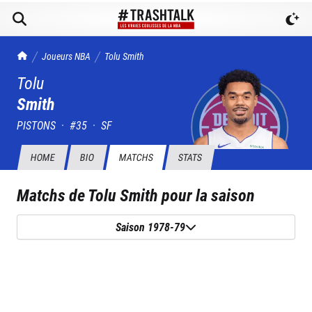
TrashTalk Actu NBA
Joueurs NBA
Tolu
Smith
Tolu
Smith
PISTONS
·
#
35
·
SF
HOME
BIO
MATCHS
STATS
Matchs de
Tolu Smith
pour la saison
Saison 1978-79