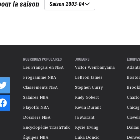
our la saison
Saison 2003-04
RUBRIQUES POPULAIRES
JOUEURS
ÉQUIPES
Les Français en NBA
Victor Wembanyama
Atlant
Programme NBA
LeBron James
Boston
Classements NBA
Stephen Curry
Brookl
Salaires NBA
Rudy Gobert
Charlo
Playoffs NBA
Kevin Durant
Chicag
Dossiers NBA
Ja Morant
Clevel
Encyclopédie TrashTalk
Kyrie Irving
Dallas
Équipes NBA
Luka Doncic
Denve