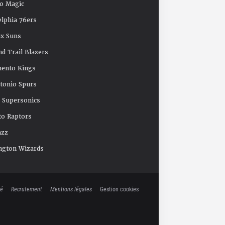
o Magic
elphia 76ers
x Suns
nd Trail Blazers
mento Kings
tonio Spurs
e Supersonics
o Raptors
azz
ngton Wizards
té
Recrutement
Mentions légales
Gestion cookies