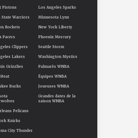
t Pistons
Los Angeles Sparks
 State Warriors
Minnesota Lynx
on Rockets
New York Liberty
a Pacers
Phoenix Mercury
geles Clippers
Seattle Storm
geles Lakers
Washington Mystics
s Grizzlies
Palmarès WNBA
 Heat
Équipes WNBA
ukee Bucks
Joueuses WNBA
sota
Grandes dates de la
rwolves
saison WNBA
leans Pelicans
ork Knicks
oma City Thunder