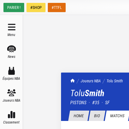
PARIER !
#SHOP
#TTFL
Menu
News
Équipes NBA
TrashTalk Actu NBA
Joueurs NBA
Tolu
Smith
Tolu
Smith
Joueurs NBA
PISTONS
·
#
35
·
SF
HOME
BIO
MATCHS
Classement