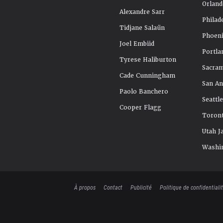
Orland
Alexandre Sarr
Philad
Tidjane Salaün
Phoeni
Joel Embiid
Portla
Tyrese Haliburton
Sacra
Cade Cunningham
San An
Paolo Banchero
Seattl
Cooper Flagg
Toront
Utah J
Washi
À propos
Contact
Publicité
Politique de confidentiali