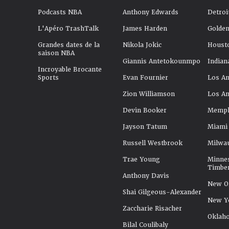
Podcasts NBA
Anthony Edwards
Detroi
L'Apéro TrashTalk
James Harden
Golden
Grandes dates de la
Nikola Jokic
Houst
saison NBA
Giannis Antetokounmpo
Indian
Incroyable Brocante
Sports
Evan Fournier
Los An
Zion Williamson
Los An
Devin Booker
Memphi
Jayson Tatum
Miami
Russell Westbrook
Milwa
Trae Young
Minne
Timbe
Anthony Davis
New Or
Shai Gilgeous-Alexander
New Y
Zaccharie Risacher
Oklah
Bilal Coulibaly