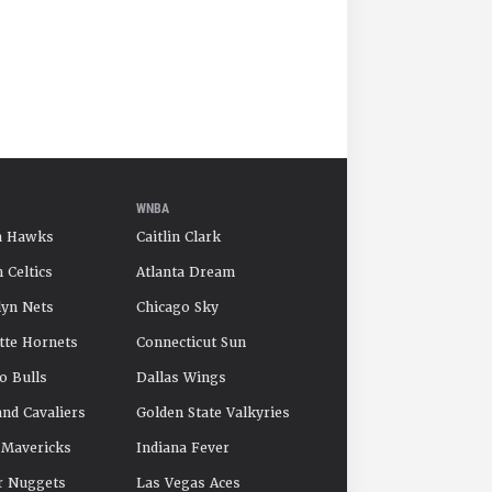
WNBA
a Hawks
Caitlin Clark
 Celtics
Atlanta Dream
yn Nets
Chicago Sky
tte Hornets
Connecticut Sun
o Bulls
Dallas Wings
and Cavaliers
Golden State Valkyries
 Mavericks
Indiana Fever
r Nuggets
Las Vegas Aces