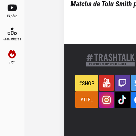
Matchs de
Tolu Smith
p
L'Apéro
Statistiques
Hot
#SHOP
#TTFL