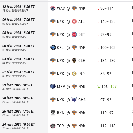
12 févr. 2020 18:30
ET
WAS
@
NYK
L
96
-
114
13 févr. 2020 00:30
FR
09 févr. 2020 17:00
ET
NYK
@
ATL
L
140
-
135
09 févr. 2020 23:00
FR
08 févr. 2020 18:00
ET
NYK
@
DET
L
92
-
95
09 févr. 2020 00:00
FR
06 févr. 2020 18:30
ET
ORL
@
NYK
L
105
-
103
07 févr. 2020 00:30
FR
03 févr. 2020 18:00
ET
NYK
@
CLE
L
134
-
139
04 févr. 2020 00:00
FR
01 févr. 2020 18:00
ET
NYK
@
IND
L
85
-
92
02 févr. 2020 00:00
FR
29 janv. 2020 18:30
ET
MEM
@
NYK
W
106
-
127
30 janv. 2020 00:30
FR
28 janv. 2020 18:00
ET
NYK
@
CHA
L
97
-
92
29 janv. 2020 00:00
FR
26 janv. 2020 17:00
ET
BKN
@
NYK
L
110
-
97
26 janv. 2020 23:00
FR
24 janv. 2020 18:30
ET
TOR
@
NYK
L
112
-
118
25 janv. 2020 00:30
FR