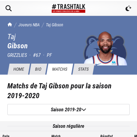
TrashTalk Actu NBA
Joueurs NBA
Taj
Gibson
Taj
Gibson
GRIZZLIES
·
#
67
·
PF
HOME
BIO
MATCHS
STATS
Matchs de
Taj Gibson
pour la saison
2019-2020
Saison 2019-20
Saison régulière
Date
Match
Résultat
M