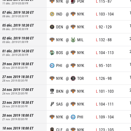
NYK
@
POR
L
115
-
87
11 déc. 2019 03:00
FR
07 déc. 2019 18:30
ET
IND
@
NYK
L
103
-
104
08 déc. 2019 00:30
FR
05 déc. 2019 18:30
ET
DEN
@
NYK
L
92
-
129
06 déc. 2019 00:30
FR
02 déc. 2019 19:00
ET
NYK
@
MIL
L
132
-
88
03 déc. 2019 01:00
FR
01 déc. 2019 14:30
ET
BOS
@
NYK
L
104
-
113
01 déc. 2019 20:30
FR
29 nov. 2019 18:30
ET
PHI
@
NYK
L
95
-
101
30 nov. 2019 00:30
FR
27 nov. 2019 18:30
ET
NYK
@
TOR
L
126
-
98
28 nov. 2019 00:30
FR
24 nov. 2019 17:00
ET
BKN
@
NYK
L
101
-
103
24 nov. 2019 23:00
FR
23 nov. 2019 18:30
ET
SAS
@
NYK
L
104
-
111
24 nov. 2019 00:30
FR
20 nov. 2019 18:00
ET
NYK
@
PHI
L
109
-
104
21 nov. 2019 00:00
FR
18 nov. 2019 18:00
ET
CLE
@
NYK
L
123
-
105