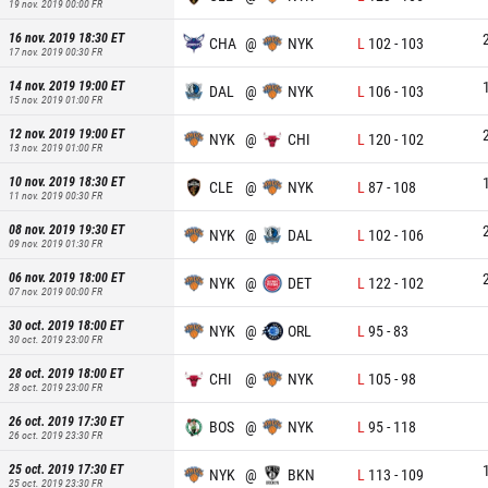
19 nov. 2019 00:00
FR
16 nov. 2019 18:30
ET
CHA
@
NYK
L
102
-
103
17 nov. 2019 00:30
FR
14 nov. 2019 19:00
ET
DAL
@
NYK
L
106
-
103
15 nov. 2019 01:00
FR
12 nov. 2019 19:00
ET
NYK
@
CHI
L
120
-
102
13 nov. 2019 01:00
FR
10 nov. 2019 18:30
ET
CLE
@
NYK
L
87
-
108
11 nov. 2019 00:30
FR
08 nov. 2019 19:30
ET
NYK
@
DAL
L
102
-
106
09 nov. 2019 01:30
FR
06 nov. 2019 18:00
ET
NYK
@
DET
L
122
-
102
07 nov. 2019 00:00
FR
30 oct. 2019 18:00
ET
NYK
@
ORL
L
95
-
83
30 oct. 2019 23:00
FR
28 oct. 2019 18:00
ET
CHI
@
NYK
L
105
-
98
28 oct. 2019 23:00
FR
26 oct. 2019 17:30
ET
BOS
@
NYK
L
95
-
118
26 oct. 2019 23:30
FR
25 oct. 2019 17:30
ET
NYK
@
BKN
L
113
-
109
25 oct. 2019 23:30
FR