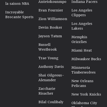
Antetokounmpo
Indiana Pacers
la saison NBA
Evan Fournier
Los Angeles
Incroyable
Clippers
Brocante Sports
Zion Williamson
Los Angeles
Devin Booker
Lakers
Jayson Tatum
Memphis
Grizzlies
Russell
Westbrook
Miami Heat
Trae Young
Milwaukee Bucks
Anthony Davis
Minnesota
Timberwolves
Shai Gilgeous-
Alexander
New Orleans
Pelicans
Zaccharie
Risacher
New York Knicks
Bilal Coulibaly
Oklahoma City