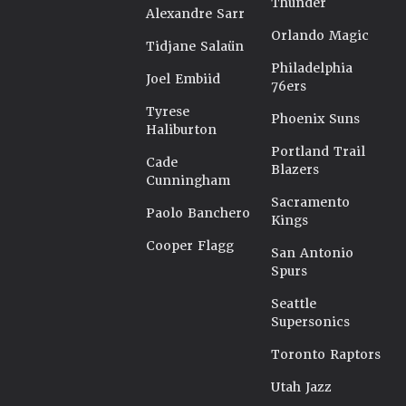
Thunder
Alexandre Sarr
Orlando Magic
Tidjane Salaün
Philadelphia
Joel Embiid
76ers
Tyrese
Phoenix Suns
Haliburton
Portland Trail
Cade
Blazers
Cunningham
Sacramento
Paolo Banchero
Kings
Cooper Flagg
San Antonio
Spurs
Seattle
Supersonics
Toronto Raptors
Utah Jazz