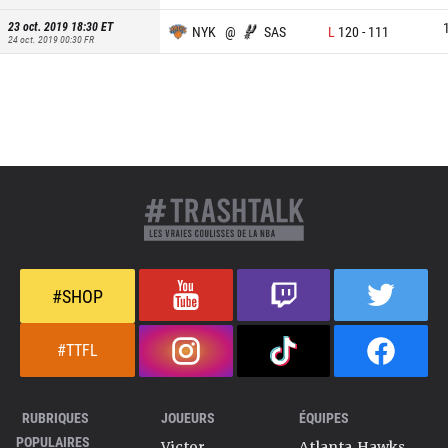
23 oct. 2019 18:30
ET
NYK
@
SAS
L
120
-
111
24 oct. 2019 00:30
FR
#SHOP
#TTFL
RUBRIQUES
JOUEURS
ÉQUIPES
POPULAIRES
Victor
Atlanta Hawks