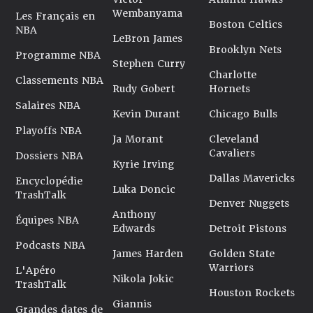
Wembanyama
Les Français en
Boston Celtics
NBA
LeBron James
Brooklyn Nets
Programme NBA
Stephen Curry
Charlotte
Classements NBA
Rudy Gobert
Hornets
Salaires NBA
Kevin Durant
Chicago Bulls
Playoffs NBA
Ja Morant
Cleveland
Cavaliers
Dossiers NBA
Kyrie Irving
Dallas Mavericks
Encyclopédie
Luka Doncic
TrashTalk
Denver Nuggets
Anthony
Équipes NBA
Edwards
Detroit Pistons
Podcasts NBA
James Harden
Golden State
Warriors
L'Apéro
Nikola Jokic
TrashTalk
Houston Rockets
Giannis
Grandes dates de