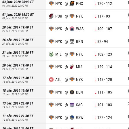
03 janv. 2020 20:00
ET
NYK
@
PHX
L
120
-
112
04 janv. 2020 02:00
FR
01 janv. 2020 18:30
ET
POR
@
NYK
L
117
-
93
02 janv. 2020 00:30
FR
28 déc. 2019 19:00
ET
NYK
@
WAS
L
100
-
107
29 déc. 2019 01:00
FR
26 déc. 2019 18:30
ET
NYK
@
BKN
L
82
-
94
27 déc. 2019 00:30
FR
21 déc. 2019 18:30
ET
MIL
@
NYK
L
102
-
123
22 déc. 2019 00:30
FR
20 déc. 2019 19:00
ET
NYK
@
MIA
L
129
-
114
21 déc. 2019 01:00
FR
17 déc. 2019 18:30
ET
ATL
@
NYK
L
143
-
120
18 déc. 2019 00:30
FR
15 déc. 2019 19:00
ET
NYK
@
DEN
L
111
-
105
16 déc. 2019 01:00
FR
13 déc. 2019 21:00
ET
NYK
@
SAC
L
101
-
103
14 déc. 2019 03:00
FR
11 déc. 2019 21:30
ET
NYK
@
GSW
L
122
-
124
12 déc. 2019 03:30
FR
10 déc. 2019 21:00
ET