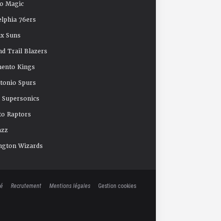
o Magic
elphia 76ers
x Suns
nd Trail Blazers
mento Kings
tonio Spurs
e Supersonics
o Raptors
azz
ngton Wizards
té
Recrutement
Mentions légales
Gestion cookies