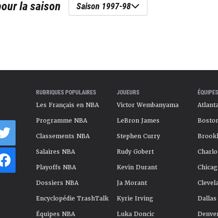
our la saison
Saison 1997-98
RUBRIQUES POPULAIRES
JOUEURS
ÉQUIPES
Les Français en NBA
Victor Wembanyama
Atlant
Programme NBA
LeBron James
Boston
Classements NBA
Stephen Curry
Brookl
Salaires NBA
Rudy Gobert
Charlo
Playoffs NBA
Kevin Durant
Chicag
Dossiers NBA
Ja Morant
Clevel
Encyclopédie TrashTalk
Kyrie Irving
Dallas
Équipes NBA
Luka Doncic
Denve