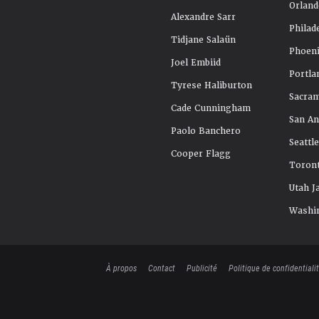
Orland
Alexandre Sarr
Philad
Tidjane Salaün
Phoeni
Joel Embiid
Portla
Tyrese Haliburton
Sacra
Cade Cunningham
San An
Paolo Banchero
Seattl
Cooper Flagg
Toront
Utah J
Washi
À propos
Contact
Publicité
Politique de confidentiali