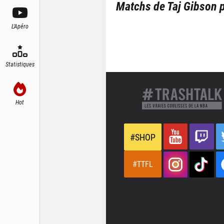
Matchs de
Taj Gibson
p
L'Apéro
Statistiques
Hot
#SHOP
#TTFL