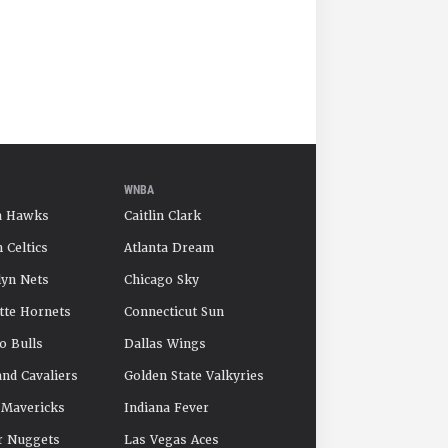
WNBA
a Hawks
Caitlin Clark
 Celtics
Atlanta Dream
yn Nets
Chicago Sky
tte Hornets
Connecticut Sun
o Bulls
Dallas Wings
and Cavaliers
Golden State Valkyries
 Mavericks
Indiana Fever
r Nuggets
Las Vegas Aces