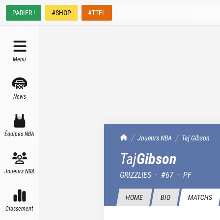
PARIER !
#SHOP
#TTFL
Menu
News
Équipes NBA
TrashTalk Actu NBA
Joueurs NBA
Taj
Gibson
Taj
Gibson
Joueurs NBA
GRIZZLIES
·
#
67
·
PF
HOME
BIO
MATCHS
Classement