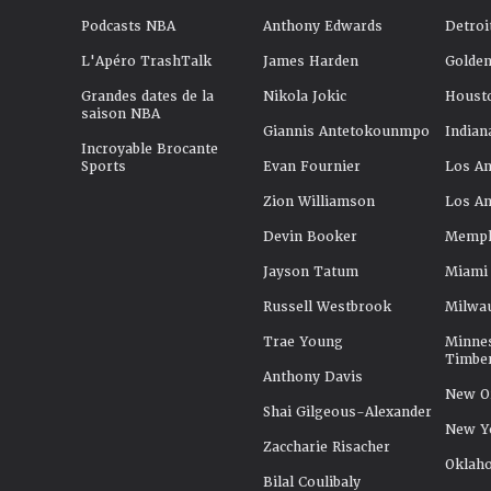
Podcasts NBA
Anthony Edwards
Detroi
L'Apéro TrashTalk
James Harden
Golden
Grandes dates de la
Nikola Jokic
Houst
saison NBA
Giannis Antetokounmpo
Indian
Incroyable Brocante
Sports
Evan Fournier
Los An
Zion Williamson
Los An
Devin Booker
Memphi
Jayson Tatum
Miami
Russell Westbrook
Milwa
Trae Young
Minne
Timbe
Anthony Davis
New Or
Shai Gilgeous-Alexander
New Y
Zaccharie Risacher
Oklah
Bilal Coulibaly