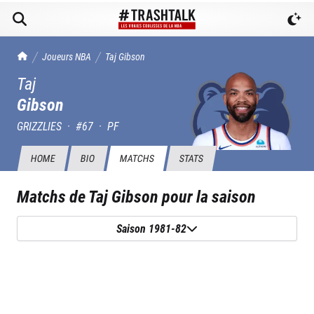
TrashTalk Actu NBA
Joueurs NBA
Taj
Gibson
Taj
Gibson
GRIZZLIES
·
#
67
·
PF
HOME
BIO
MATCHS
STATS
Matchs de
Taj Gibson
pour la saison
Saison 1981-82