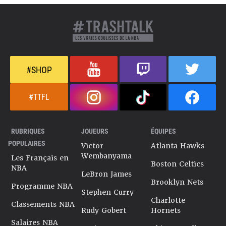
#SHOP
#TTFL
RUBRIQUES
JOUEURS
ÉQUIPES
POPULAIRES
Victor
Atlanta Hawks
Wembanyama
Les Français en
Boston Celtics
NBA
LeBron James
Brooklyn Nets
Programme NBA
Stephen Curry
Charlotte
Classements NBA
Rudy Gobert
Hornets
Salaires NBA