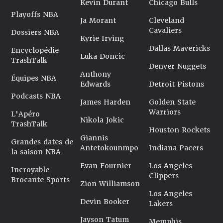
Kevin Durant
Chicago Bulls
Playoffs NBA
Ja Morant
Cleveland
Cavaliers
Dossiers NBA
Kyrie Irving
Dallas Mavericks
Encyclopédie
Luka Doncic
TrashTalk
Denver Nuggets
Anthony
Équipes NBA
Edwards
Detroit Pistons
Podcasts NBA
James Harden
Golden State
Warriors
L'Apéro
Nikola Jokic
TrashTalk
Houston Rockets
Giannis
Grandes dates de
Antetokounmpo
Indiana Pacers
la saison NBA
Evan Fournier
Los Angeles
Incroyable
Clippers
Brocante Sports
Zion Williamson
Los Angeles
Devin Booker
Lakers
Jayson Tatum
Memphis