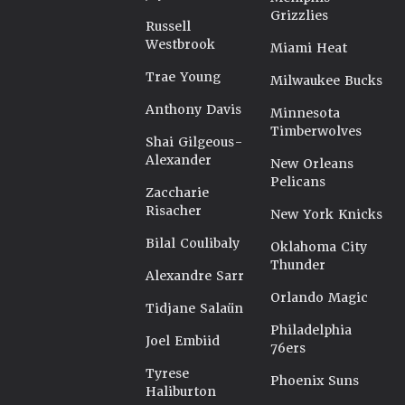
Grizzlies
Russell
Westbrook
Miami Heat
Trae Young
Milwaukee Bucks
Anthony Davis
Minnesota
Timberwolves
Shai Gilgeous-
Alexander
New Orleans
Pelicans
Zaccharie
Risacher
New York Knicks
Bilal Coulibaly
Oklahoma City
Thunder
Alexandre Sarr
Orlando Magic
Tidjane Salaün
Philadelphia
Joel Embiid
76ers
Tyrese
Phoenix Suns
Haliburton