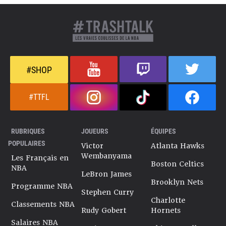
#SHOP
#TTFL
RUBRIQUES
JOUEURS
ÉQUIPES
POPULAIRES
Victor
Atlanta Hawks
Wembanyama
Les Français en
Boston Celtics
NBA
LeBron James
Brooklyn Nets
Programme NBA
Stephen Curry
Charlotte
Classements NBA
Rudy Gobert
Hornets
Salaires NBA