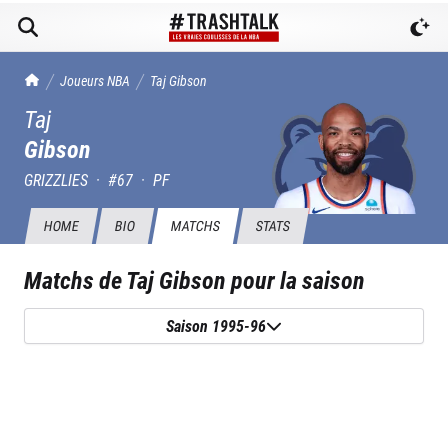
TrashTalk Actu NBA
Joueurs NBA
Taj
Gibson
Taj
Gibson
GRIZZLIES
·
#
67
·
PF
HOME
BIO
MATCHS
STATS
Matchs de
Taj Gibson
pour la saison
Saison 1995-96