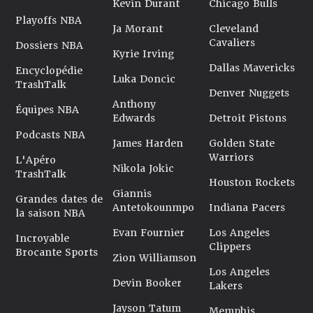
Kevin Durant
Chicago Bulls
Playoffs NBA
Ja Morant
Cleveland
Cavaliers
Dossiers NBA
Kyrie Irving
Dallas Mavericks
Encyclopédie
Luka Doncic
TrashTalk
Denver Nuggets
Anthony
Équipes NBA
Edwards
Detroit Pistons
Podcasts NBA
James Harden
Golden State
Warriors
L'Apéro
Nikola Jokic
TrashTalk
Houston Rockets
Giannis
Grandes dates de
Antetokounmpo
Indiana Pacers
la saison NBA
Evan Fournier
Los Angeles
Incroyable
Clippers
Brocante Sports
Zion Williamson
Los Angeles
Devin Booker
Lakers
Jayson Tatum
Memphis