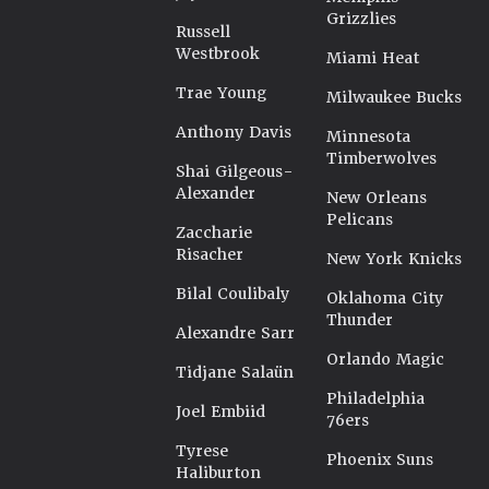
Grizzlies
Russell
Westbrook
Miami Heat
Trae Young
Milwaukee Bucks
Anthony Davis
Minnesota
Timberwolves
Shai Gilgeous-
Alexander
New Orleans
Pelicans
Zaccharie
Risacher
New York Knicks
Bilal Coulibaly
Oklahoma City
Thunder
Alexandre Sarr
Orlando Magic
Tidjane Salaün
Philadelphia
Joel Embiid
76ers
Tyrese
Phoenix Suns
Haliburton