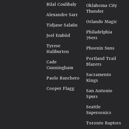
Bilal Coulibaly
Oklahoma City
Thunder
Alexandre Sarr
Orlando Magic
Tidjane Salaün
Philadelphia
Joel Embiid
76ers
Tyrese
Phoenix Suns
Haliburton
Portland Trail
Cade
Blazers
Cunningham
Sacramento
Paolo Banchero
Kings
Cooper Flagg
San Antonio
Spurs
Seattle
Supersonics
Toronto Raptors