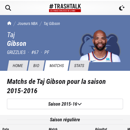
TrashTalk Actu NBA
Joueurs NBA
Taj
Gibson
Taj
Gibson
GRIZZLIES
·
#
67
·
PF
HOME
BIO
MATCHS
STATS
Matchs de
Taj Gibson
pour la saison
2015-2016
Saison 2015-16
Saison régulière
Date
Match
Résultat
M