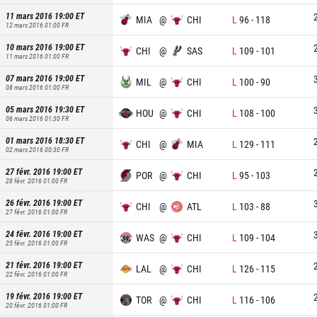
11 mars 2016 19:00
ET
MIA
@
CHI
L
96
-
118
12 mars 2016 01:00
FR
10 mars 2016 19:00
ET
CHI
@
SAS
L
109
-
101
11 mars 2016 01:00
FR
07 mars 2016 19:00
ET
MIL
@
CHI
L
100
-
90
08 mars 2016 01:00
FR
05 mars 2016 19:30
ET
HOU
@
CHI
L
108
-
100
06 mars 2016 01:30
FR
01 mars 2016 18:30
ET
CHI
@
MIA
L
129
-
111
02 mars 2016 00:30
FR
27 févr. 2016 19:00
ET
POR
@
CHI
L
95
-
103
28 févr. 2016 01:00
FR
26 févr. 2016 19:00
ET
CHI
@
ATL
L
103
-
88
27 févr. 2016 01:00
FR
24 févr. 2016 19:00
ET
WAS
@
CHI
L
109
-
104
25 févr. 2016 01:00
FR
21 févr. 2016 19:00
ET
LAL
@
CHI
L
126
-
115
22 févr. 2016 01:00
FR
19 févr. 2016 19:00
ET
TOR
@
CHI
L
116
-
106
20 févr. 2016 01:00
FR