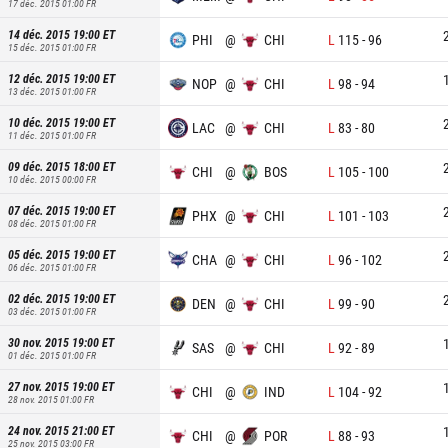
17 déc. 2015 01:00
FR
14 déc. 2015 19:00
ET
PHI
@
CHI
L
115
-
96
15 déc. 2015 01:00
FR
12 déc. 2015 19:00
ET
NOP
@
CHI
L
98
-
94
13 déc. 2015 01:00
FR
10 déc. 2015 19:00
ET
LAC
@
CHI
L
83
-
80
11 déc. 2015 01:00
FR
09 déc. 2015 18:00
ET
CHI
@
BOS
L
105
-
100
10 déc. 2015 00:00
FR
07 déc. 2015 19:00
ET
PHX
@
CHI
L
101
-
103
08 déc. 2015 01:00
FR
05 déc. 2015 19:00
ET
CHA
@
CHI
L
96
-
102
06 déc. 2015 01:00
FR
02 déc. 2015 19:00
ET
DEN
@
CHI
L
99
-
90
03 déc. 2015 01:00
FR
30 nov. 2015 19:00
ET
SAS
@
CHI
L
92
-
89
01 déc. 2015 01:00
FR
27 nov. 2015 19:00
ET
CHI
@
IND
L
104
-
92
28 nov. 2015 01:00
FR
24 nov. 2015 21:00
ET
CHI
@
POR
L
88
-
93
25 nov. 2015 03:00
FR