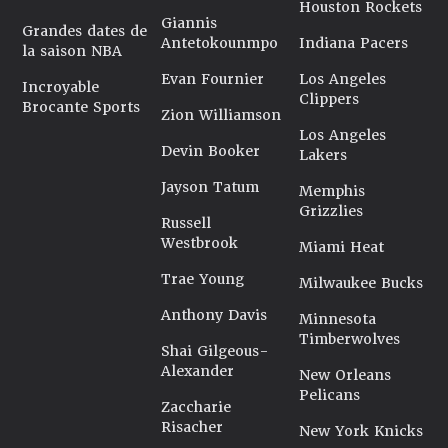
Houston Rockets
Giannis
Grandes dates de
Antetokounmpo
Indiana Pacers
la saison NBA
Evan Fournier
Los Angeles
Incroyable
Clippers
Brocante Sports
Zion Williamson
Los Angeles
Devin Booker
Lakers
Jayson Tatum
Memphis
Grizzlies
Russell
Westbrook
Miami Heat
Trae Young
Milwaukee Bucks
Anthony Davis
Minnesota
Timberwolves
Shai Gilgeous-
Alexander
New Orleans
Pelicans
Zaccharie
Risacher
New York Knicks