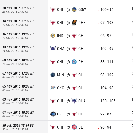
20 nov. 2015 21:30
ET
CHI
@
GSW
L
106
-
94
21 nov. 2015 03:30
FR
18 nov. 2015 21:30
ET
CHI
@
PHX
L
97
-
103
19 nov. 2015 03:30
FR
16 nov. 2015 19:00
ET
IND
@
CHI
L
96
-
95
17 nov. 2015 01:00
FR
13 nov. 2015 19:00
ET
CHA
@
CHI
L
102
-
97
14 nov. 2015 01:00
FR
09 nov. 2015 18:00
ET
CHI
@
PHI
L
88
-
111
10 nov. 2015 00:00
FR
07 nov. 2015 17:00
ET
MIN
@
CHI
L
93
-
102
07 nov. 2015 23:00
FR
05 nov. 2015 19:00
ET
OKC
@
CHI
L
104
-
98
06 nov. 2015 01:00
FR
03 nov. 2015 18:00
ET
CHI
@
CHA
L
130
-
105
04 nov. 2015 00:00
FR
01 nov. 2015 18:00
ET
ORL
@
CHI
L
92
-
87
02 nov. 2015 00:00
FR
30 oct. 2015 18:30
ET
CHI
@
DET
L
98
-
94
30 oct. 2015 23:30
FR