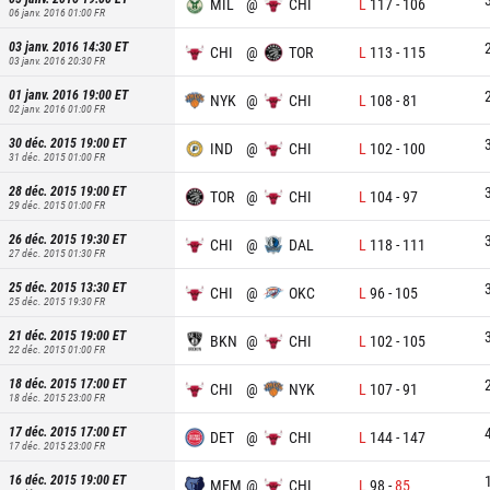
MIL
@
CHI
L
117
-
106
06 janv. 2016 01:00
FR
03 janv. 2016 14:30
ET
CHI
@
TOR
L
113
-
115
03 janv. 2016 20:30
FR
01 janv. 2016 19:00
ET
NYK
@
CHI
L
108
-
81
02 janv. 2016 01:00
FR
30 déc. 2015 19:00
ET
IND
@
CHI
L
102
-
100
31 déc. 2015 01:00
FR
28 déc. 2015 19:00
ET
TOR
@
CHI
L
104
-
97
29 déc. 2015 01:00
FR
26 déc. 2015 19:30
ET
CHI
@
DAL
L
118
-
111
27 déc. 2015 01:30
FR
25 déc. 2015 13:30
ET
CHI
@
OKC
L
96
-
105
25 déc. 2015 19:30
FR
21 déc. 2015 19:00
ET
BKN
@
CHI
L
102
-
105
22 déc. 2015 01:00
FR
18 déc. 2015 17:00
ET
CHI
@
NYK
L
107
-
91
18 déc. 2015 23:00
FR
17 déc. 2015 17:00
ET
DET
@
CHI
L
144
-
147
17 déc. 2015 23:00
FR
16 déc. 2015 19:00
ET
MEM
@
CHI
L
98
-
85