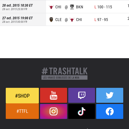
28 oct. 2015 18:30
ET
CHI
@
BKN
L
100
-
115
28 oct. 2015 23:30
FR
27 oct. 2015 19:00
ET
CLE
@
CHI
L
97
-
95
28 oct. 2015 00:00
FR
#SHOP
#TTFL