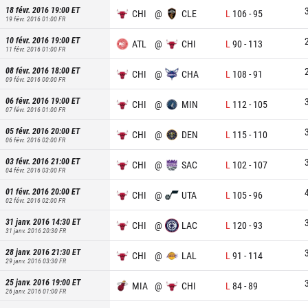
18 févr. 2016 19:00
ET
CHI
@
CLE
L
106
-
95
19 févr. 2016 01:00
FR
10 févr. 2016 19:00
ET
ATL
@
CHI
L
90
-
113
11 févr. 2016 01:00
FR
08 févr. 2016 18:00
ET
CHI
@
CHA
L
108
-
91
09 févr. 2016 00:00
FR
06 févr. 2016 19:00
ET
CHI
@
MIN
L
112
-
105
07 févr. 2016 01:00
FR
05 févr. 2016 20:00
ET
CHI
@
DEN
L
115
-
110
06 févr. 2016 02:00
FR
03 févr. 2016 21:00
ET
CHI
@
SAC
L
102
-
107
04 févr. 2016 03:00
FR
01 févr. 2016 20:00
ET
CHI
@
UTA
L
105
-
96
02 févr. 2016 02:00
FR
31 janv. 2016 14:30
ET
CHI
@
LAC
L
120
-
93
31 janv. 2016 20:30
FR
28 janv. 2016 21:30
ET
CHI
@
LAL
L
91
-
114
29 janv. 2016 03:30
FR
25 janv. 2016 19:00
ET
MIA
@
CHI
L
84
-
89
26 janv. 2016 01:00
FR