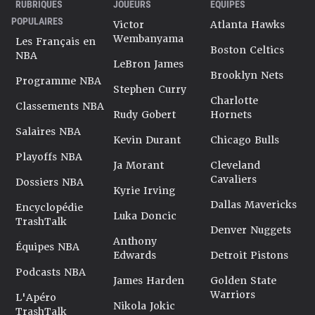
RUBRIQUES
JOUEURS
ÉQUIPES
POPULAIRES
Victor
Atlanta Hawks
Wembanyama
Les Français en
Boston Celtics
NBA
LeBron James
Brooklyn Nets
Programme NBA
Stephen Curry
Charlotte
Classements NBA
Rudy Gobert
Hornets
Salaires NBA
Kevin Durant
Chicago Bulls
Playoffs NBA
Ja Morant
Cleveland
Cavaliers
Dossiers NBA
Kyrie Irving
Dallas Mavericks
Encyclopédie
Luka Doncic
TrashTalk
Denver Nuggets
Anthony
Équipes NBA
Edwards
Detroit Pistons
Podcasts NBA
James Harden
Golden State
Warriors
L'Apéro
Nikola Jokic
TrashTalk