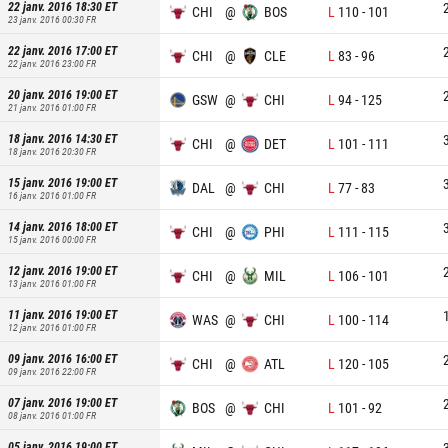
22 janv. 2016 18:30
ET
CHI
@
BOS
L
110
-
101
23 janv. 2016 00:30
FR
22 janv. 2016 17:00
ET
CHI
@
CLE
L
83
-
96
22 janv. 2016 23:00
FR
20 janv. 2016 19:00
ET
GSW
@
CHI
L
94
-
125
21 janv. 2016 01:00
FR
18 janv. 2016 14:30
ET
CHI
@
DET
L
101
-
111
18 janv. 2016 20:30
FR
15 janv. 2016 19:00
ET
DAL
@
CHI
L
77
-
83
16 janv. 2016 01:00
FR
14 janv. 2016 18:00
ET
CHI
@
PHI
L
111
-
115
15 janv. 2016 00:00
FR
12 janv. 2016 19:00
ET
CHI
@
MIL
L
106
-
101
13 janv. 2016 01:00
FR
11 janv. 2016 19:00
ET
WAS
@
CHI
L
100
-
114
12 janv. 2016 01:00
FR
09 janv. 2016 16:00
ET
CHI
@
ATL
L
120
-
105
09 janv. 2016 22:00
FR
07 janv. 2016 19:00
ET
BOS
@
CHI
L
101
-
92
08 janv. 2016 01:00
FR
05 janv. 2016 19:00
ET