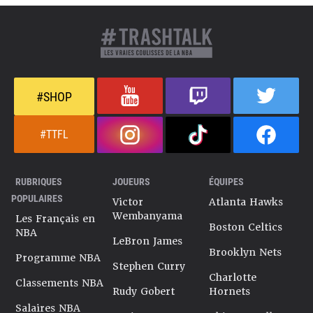
#SHOP
#TTFL
RUBRIQUES
JOUEURS
ÉQUIPES
POPULAIRES
Victor
Atlanta Hawks
Wembanyama
Les Français en
Boston Celtics
NBA
LeBron James
Brooklyn Nets
Programme NBA
Stephen Curry
Charlotte
Classements NBA
Rudy Gobert
Hornets
Salaires NBA