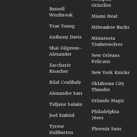
Grizzlies
Russell
Westbrook
Miami Heat
Trae Young
Milwaukee Bucks
Anthony Davis
Minnesota
Timberwolves
Shai Gilgeous-
Alexander
New Orleans
Pelicans
Zaccharie
Risacher
New York Knicks
Bilal Coulibaly
Oklahoma City
Thunder
Alexandre Sarr
Orlando Magic
Tidjane Salaün
Philadelphia
Joel Embiid
76ers
Tyrese
Phoenix Suns
Haliburton