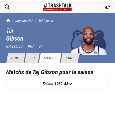
TrashTalk Actu NBA
Joueurs NBA
Taj
Gibson
Taj
Gibson
GRIZZLIES
·
#
67
·
PF
HOME
BIO
MATCHS
STATS
Matchs de
Taj Gibson
pour la saison
Saison 1982-83