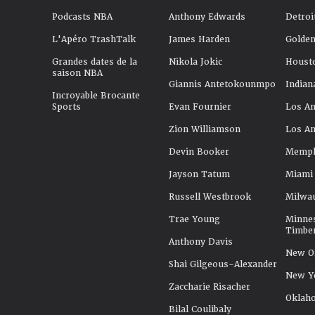
Podcasts NBA
Anthony Edwards
Detroi
L'Apéro TrashTalk
James Harden
Golden
Grandes dates de la
Nikola Jokic
Houst
saison NBA
Giannis Antetokounmpo
Indian
Incroyable Brocante
Sports
Evan Fournier
Los An
Zion Williamson
Los An
Devin Booker
Memphi
Jayson Tatum
Miami
Russell Westbrook
Milwa
Trae Young
Minne
Timbe
Anthony Davis
New Or
Shai Gilgeous-Alexander
New Y
Zaccharie Risacher
Oklah
Bilal Coulibaly