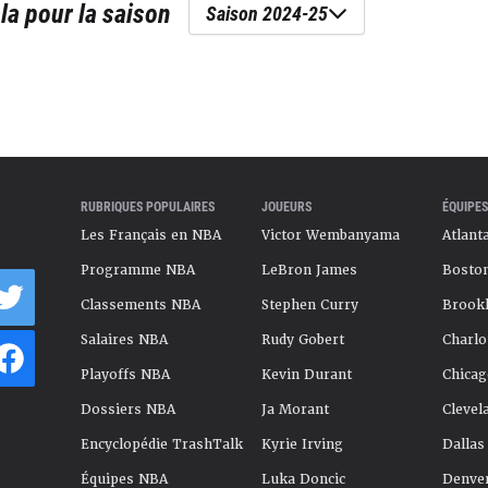
la
pour la saison
Saison 2024-25
RUBRIQUES POPULAIRES
JOUEURS
ÉQUIPES
Les Français en NBA
Victor Wembanyama
Atlant
Programme NBA
LeBron James
Boston
Classements NBA
Stephen Curry
Brookl
Salaires NBA
Rudy Gobert
Charlo
Playoffs NBA
Kevin Durant
Chicag
Dossiers NBA
Ja Morant
Clevel
Encyclopédie TrashTalk
Kyrie Irving
Dallas
Équipes NBA
Luka Doncic
Denve