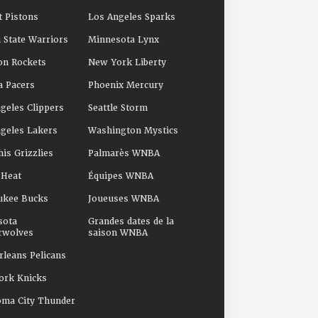
t Pistons
Los Angeles Sparks
 State Warriors
Minnesota Lynx
on Rockets
New York Liberty
a Pacers
Phoenix Mercury
geles Clippers
Seattle Storm
geles Lakers
Washington Mystics
s Grizzlies
Palmarès WNBA
 Heat
Équipes WNBA
ukee Bucks
Joueuses WNBA
sota
Grandes dates de la
rwolves
saison WNBA
leans Pelicans
ork Knicks
oma City Thunder