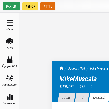
PARIER !
#SHOP
#TTFL
Menu
News
Équipes NBA
TrashTalk Actu NBA
Joueurs NBA
Mike
Muscala
Mike
Muscala
Joueurs NBA
THUNDER
·
#
35
·
C
HOME
BIO
MATCHS
Classement