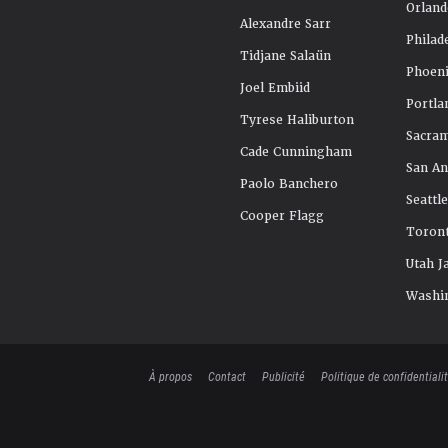
Orland
Alexandre Sarr
Philad
Tidjane Salaün
Phoeni
Joel Embiid
Portla
Tyrese Haliburton
Sacra
Cade Cunningham
San An
Paolo Banchero
Seattl
Cooper Flagg
Toront
Utah J
Washi
À propos
Contact
Publicité
Politique de confidentiali