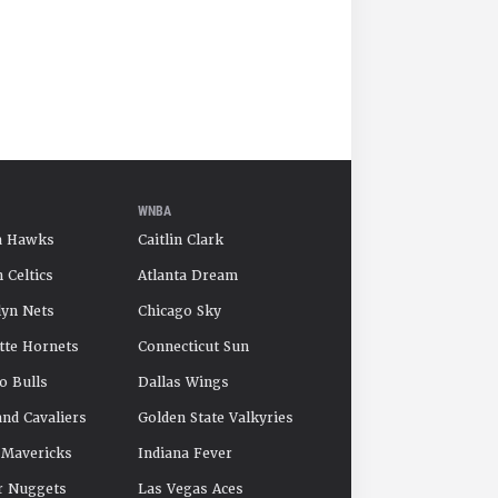
WNBA
a Hawks
Caitlin Clark
 Celtics
Atlanta Dream
yn Nets
Chicago Sky
tte Hornets
Connecticut Sun
o Bulls
Dallas Wings
and Cavaliers
Golden State Valkyries
 Mavericks
Indiana Fever
r Nuggets
Las Vegas Aces