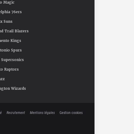
o Magic
elphia 76ers
x Suns
nd Trail Blazers
mento Kings
tonio Spurs
e Supersonics
o Raptors
azz
ngton Wizards
té
Recrutement
Mentions légales
Gestion cookies