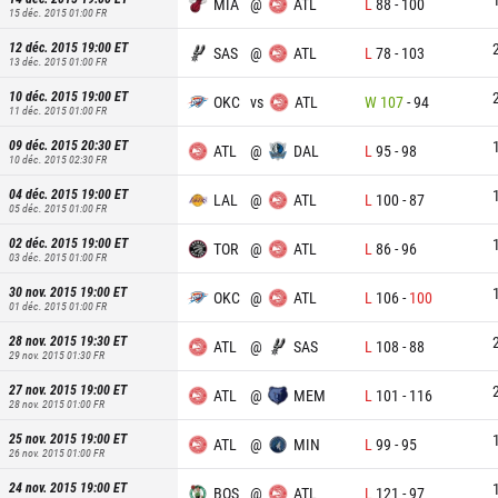
MIA
@
ATL
L
88
-
100
15 déc. 2015 01:00
FR
12 déc. 2015 19:00
ET
SAS
@
ATL
L
78
-
103
13 déc. 2015 01:00
FR
10 déc. 2015 19:00
ET
OKC
vs
ATL
W
107
-
94
11 déc. 2015 01:00
FR
09 déc. 2015 20:30
ET
ATL
@
DAL
L
95
-
98
10 déc. 2015 02:30
FR
04 déc. 2015 19:00
ET
LAL
@
ATL
L
100
-
87
05 déc. 2015 01:00
FR
02 déc. 2015 19:00
ET
TOR
@
ATL
L
86
-
96
03 déc. 2015 01:00
FR
30 nov. 2015 19:00
ET
OKC
@
ATL
L
106
-
100
01 déc. 2015 01:00
FR
28 nov. 2015 19:30
ET
ATL
@
SAS
L
108
-
88
29 nov. 2015 01:30
FR
27 nov. 2015 19:00
ET
ATL
@
MEM
L
101
-
116
28 nov. 2015 01:00
FR
25 nov. 2015 19:00
ET
ATL
@
MIN
L
99
-
95
26 nov. 2015 01:00
FR
24 nov. 2015 19:00
ET
BOS
@
ATL
L
121
-
97