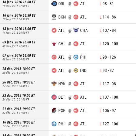
18 janv. 2016 16:00
ET
ORL
@
ATL
L
98
-
81
18 janv. 2016 22:00
FR
16 janv. 2016 18:30
ET
BKN
@
ATL
L
114
-
86
17 janv. 2016 00:30
FR
13 janv. 2016 18:00
ET
ATL
@
CHA
L
107
-
84
14 janv. 2016 00:00
FR
09 janv. 2016 16:00
ET
CHI
@
ATL
L
120
-
105
09 janv. 2016 22:00
FR
07 janv. 2016 18:00
ET
ATL
@
PHI
L
98
-
126
08 janv. 2016 00:00
FR
28 déc. 2015 18:00
ET
ATL
@
IND
L
93
-
87
29 déc. 2015 00:00
FR
26 déc. 2015 18:30
ET
NYK
@
ATL
L
117
-
98
27 déc. 2015 00:30
FR
23 déc. 2015 19:00
ET
DET
@
ATL
L
107
-
100
24 déc. 2015 01:00
FR
21 déc. 2015 19:00
ET
POR
@
ATL
L
106
-
97
22 déc. 2015 01:00
FR
16 déc. 2015 19:00
ET
PHI
@
ATL
L
127
-
106
17 déc. 2015 01:00
FR
14 déc. 2015 19:00
ET