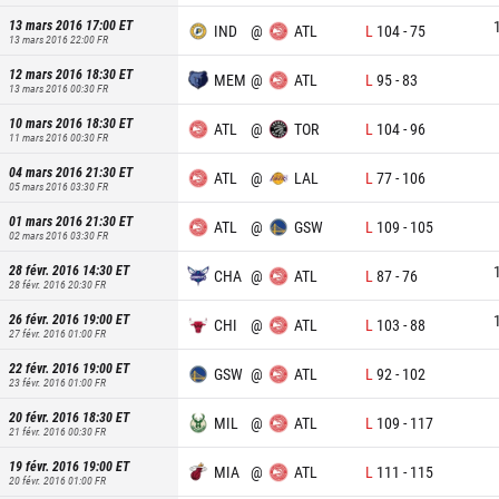
13 mars 2016 17:00
ET
IND
@
ATL
L
104
-
75
13 mars 2016 22:00
FR
12 mars 2016 18:30
ET
MEM
@
ATL
L
95
-
83
13 mars 2016 00:30
FR
10 mars 2016 18:30
ET
ATL
@
TOR
L
104
-
96
11 mars 2016 00:30
FR
04 mars 2016 21:30
ET
ATL
@
LAL
L
77
-
106
05 mars 2016 03:30
FR
01 mars 2016 21:30
ET
ATL
@
GSW
L
109
-
105
02 mars 2016 03:30
FR
28 févr. 2016 14:30
ET
CHA
@
ATL
L
87
-
76
28 févr. 2016 20:30
FR
26 févr. 2016 19:00
ET
CHI
@
ATL
L
103
-
88
27 févr. 2016 01:00
FR
22 févr. 2016 19:00
ET
GSW
@
ATL
L
92
-
102
23 févr. 2016 01:00
FR
20 févr. 2016 18:30
ET
MIL
@
ATL
L
109
-
117
21 févr. 2016 00:30
FR
19 févr. 2016 19:00
ET
MIA
@
ATL
L
111
-
115
20 févr. 2016 01:00
FR