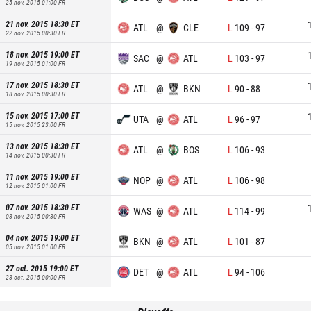
25 nov. 2015 01:00
FR
21 nov. 2015 18:30
ET
ATL
@
CLE
L
109
-
97
22 nov. 2015 00:30
FR
18 nov. 2015 19:00
ET
SAC
@
ATL
L
103
-
97
19 nov. 2015 01:00
FR
17 nov. 2015 18:30
ET
ATL
@
BKN
L
90
-
88
18 nov. 2015 00:30
FR
15 nov. 2015 17:00
ET
UTA
@
ATL
L
96
-
97
15 nov. 2015 23:00
FR
13 nov. 2015 18:30
ET
ATL
@
BOS
L
106
-
93
14 nov. 2015 00:30
FR
11 nov. 2015 19:00
ET
NOP
@
ATL
L
106
-
98
12 nov. 2015 01:00
FR
07 nov. 2015 18:30
ET
WAS
@
ATL
L
114
-
99
08 nov. 2015 00:30
FR
04 nov. 2015 19:00
ET
BKN
@
ATL
L
101
-
87
05 nov. 2015 01:00
FR
27 oct. 2015 19:00
ET
DET
@
ATL
L
94
-
106
28 oct. 2015 00:00
FR