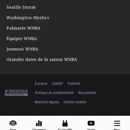
Seattle Storm
Washington Mystics
Palmarès WNBA
Équipes WNBA
Joueuses WNBA
Grandes dates de la saison WNBA
À propos
Contact
Publicité
Politique de confidentialité
Recrutement
Mentions légales
Gestion cookies
News
Classement
Équipes NBA
L'Apéro
Menu