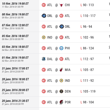
10 févr. 2016 19:00
ET
ATL
@
CHI
L
90
-
113
11 févr. 2016 01:00
FR
08 févr. 2016 19:00
ET
ORL
@
ATL
L
110
-
117
09 févr. 2016 01:00
FR
07 févr. 2016 12:00
ET
ATL
@
ORL
L
96
-
94
07 févr. 2016 18:00
FR
05 févr. 2016 18:00
ET
IND
@
ATL
L
102
-
96
06 févr. 2016 00:00
FR
03 févr. 2016 18:00
ET
ATL
@
PHI
L
86
-
124
04 févr. 2016 00:00
FR
01 févr. 2016 19:00
ET
DAL
@
ATL
L
112
-
97
02 févr. 2016 01:00
FR
31 janv. 2016 17:00
ET
ATL
@
MIA
L
105
-
87
31 janv. 2016 23:00
FR
28 janv. 2016 18:00
ET
ATL
@
IND
L
111
-
92
29 janv. 2016 00:00
FR
25 janv. 2016 20:00
ET
ATL
@
DEN
L
105
-
119
26 janv. 2016 02:00
FR
20 janv. 2016 21:30
ET
ATL
@
POR
L
98
-
104
21 janv. 2016 03:30
FR