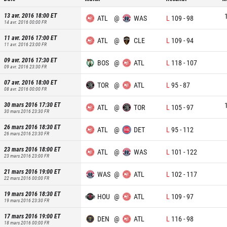
13 avr. 2016 18:00
ET
ATL
@
WAS
L
109
-
98
14 avr. 2016 00:00
FR
11 avr. 2016 17:00
ET
ATL
@
CLE
L
109
-
94
11 avr. 2016 23:00
FR
09 avr. 2016 17:30
ET
BOS
@
ATL
L
118
-
107
09 avr. 2016 23:30
FR
07 avr. 2016 18:00
ET
TOR
@
ATL
L
95
-
87
08 avr. 2016 00:00
FR
30 mars 2016 17:30
ET
ATL
@
TOR
L
105
-
97
30 mars 2016 23:30
FR
26 mars 2016 18:30
ET
ATL
@
DET
L
95
-
112
26 mars 2016 23:30
FR
23 mars 2016 18:00
ET
ATL
@
WAS
L
101
-
122
23 mars 2016 23:00
FR
21 mars 2016 19:00
ET
WAS
@
ATL
L
102
-
117
22 mars 2016 00:00
FR
19 mars 2016 18:30
ET
HOU
@
ATL
L
109
-
97
19 mars 2016 23:30
FR
17 mars 2016 19:00
ET
DEN
@
ATL
L
116
-
98
18 mars 2016 00:00
FR