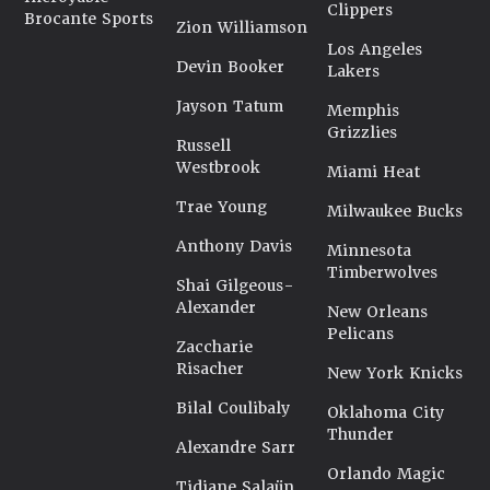
Clippers
Brocante Sports
Zion Williamson
Los Angeles
Devin Booker
Lakers
Jayson Tatum
Memphis
Grizzlies
Russell
Westbrook
Miami Heat
Trae Young
Milwaukee Bucks
Anthony Davis
Minnesota
Timberwolves
Shai Gilgeous-
Alexander
New Orleans
Pelicans
Zaccharie
Risacher
New York Knicks
Bilal Coulibaly
Oklahoma City
Thunder
Alexandre Sarr
Orlando Magic
Tidjane Salaün