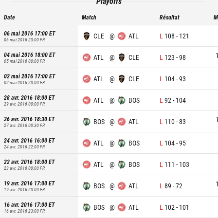
Playoffs
Date
Match
Résultat
M
06 mai 2016 17:00
ET
CLE
@
ATL
L
108
-
121
06 mai 2016 23:00
FR
04 mai 2016 18:00
ET
ATL
@
CLE
L
123
-
98
05 mai 2016 00:00
FR
02 mai 2016 17:00
ET
ATL
@
CLE
L
104
-
93
02 mai 2016 23:00
FR
28 avr. 2016 18:00
ET
ATL
@
BOS
L
92
-
104
29 avr. 2016 00:00
FR
26 avr. 2016 18:30
ET
BOS
@
ATL
L
110
-
83
27 avr. 2016 00:30
FR
24 avr. 2016 16:00
ET
ATL
@
BOS
L
104
-
95
24 avr. 2016 22:00
FR
22 avr. 2016 18:00
ET
ATL
@
BOS
L
111
-
103
23 avr. 2016 00:00
FR
19 avr. 2016 17:00
ET
BOS
@
ATL
L
89
-
72
19 avr. 2016 23:00
FR
16 avr. 2016 17:00
ET
BOS
@
ATL
L
102
-
101
16 avr. 2016 23:00
FR