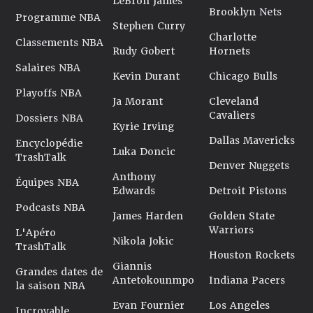
LeBron James
Brooklyn Nets
Programme NBA
Stephen Curry
Charlotte
Classements NBA
Rudy Gobert
Hornets
Salaires NBA
Kevin Durant
Chicago Bulls
Playoffs NBA
Ja Morant
Cleveland
Cavaliers
Dossiers NBA
Kyrie Irving
Dallas Mavericks
Encyclopédie
Luka Doncic
TrashTalk
Denver Nuggets
Anthony
Équipes NBA
Edwards
Detroit Pistons
Podcasts NBA
James Harden
Golden State
Warriors
L'Apéro
Nikola Jokic
TrashTalk
Houston Rockets
Giannis
Grandes dates de
Antetokounmpo
Indiana Pacers
la saison NBA
Evan Fournier
Los Angeles
Incroyable