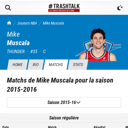
TrashTalk Actu NBA
Joueurs NBA
Mike
Muscala
Mike
Muscala
THUNDER
·
#
35
·
C
HOME
BIO
MATCHS
STATS
Matchs de
Mike Muscala
pour la saison
2015-2016
Saison 2015-16
Saison régulière
Date
Match
Résultat
M