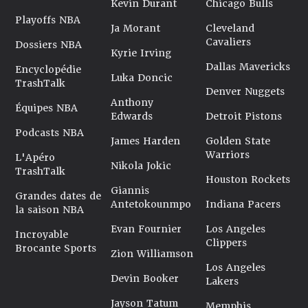
Kevin Durant
Chicago Bulls
Playoffs NBA
Ja Morant
Cleveland
Cavaliers
Dossiers NBA
Kyrie Irving
Dallas Mavericks
Encyclopédie
Luka Doncic
TrashTalk
Denver Nuggets
Anthony
Équipes NBA
Edwards
Detroit Pistons
Podcasts NBA
James Harden
Golden State
Warriors
L'Apéro
Nikola Jokic
TrashTalk
Houston Rockets
Giannis
Grandes dates de
Antetokounmpo
Indiana Pacers
la saison NBA
Evan Fournier
Los Angeles
Incroyable
Clippers
Brocante Sports
Zion Williamson
Los Angeles
Devin Booker
Lakers
Jayson Tatum
Memphis