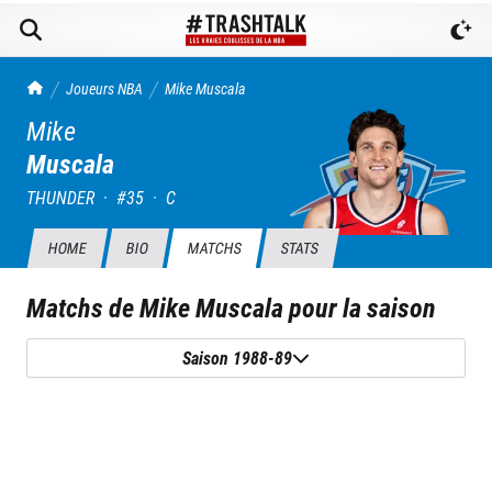
TrashTalk Actu NBA
Joueurs NBA
Mike
Muscala
Mike
Muscala
THUNDER
·
#
35
·
C
HOME
BIO
MATCHS
STATS
Matchs de
Mike Muscala
pour la saison
Saison 1988-89