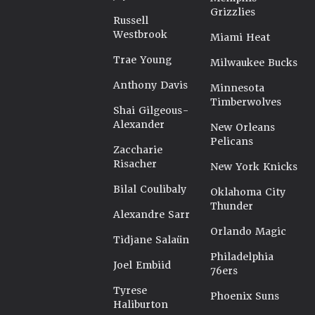
Grizzlies
Russell
Westbrook
Miami Heat
Trae Young
Milwaukee Bucks
Anthony Davis
Minnesota
Timberwolves
Shai Gilgeous-
Alexander
New Orleans
Pelicans
Zaccharie
Risacher
New York Knicks
Bilal Coulibaly
Oklahoma City
Thunder
Alexandre Sarr
Orlando Magic
Tidjane Salaün
Philadelphia
Joel Embiid
76ers
Tyrese
Phoenix Suns
Haliburton