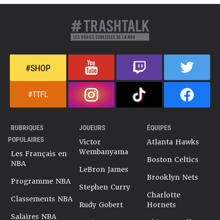
#SHOP
#TTFL
RUBRIQUES
JOUEURS
ÉQUIPES
POPULAIRES
Victor
Atlanta Hawks
Wembanyama
Les Français en
Boston Celtics
NBA
LeBron James
Brooklyn Nets
Programme NBA
Stephen Curry
Charlotte
Classements NBA
Rudy Gobert
Hornets
Salaires NBA