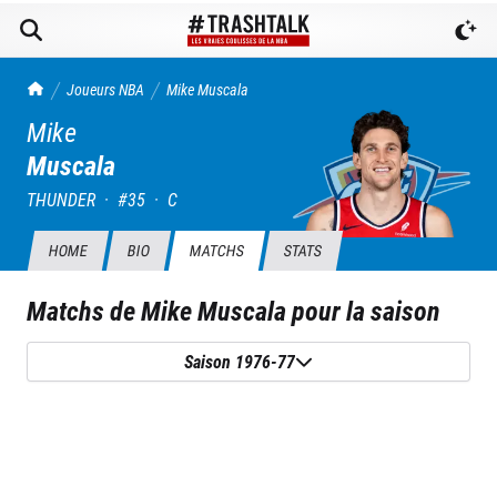
TrashTalk Actu NBA
Joueurs NBA
Mike
Muscala
Mike
Muscala
THUNDER
·
#
35
·
C
HOME
BIO
MATCHS
STATS
Matchs de
Mike Muscala
pour la saison
Saison 1976-77