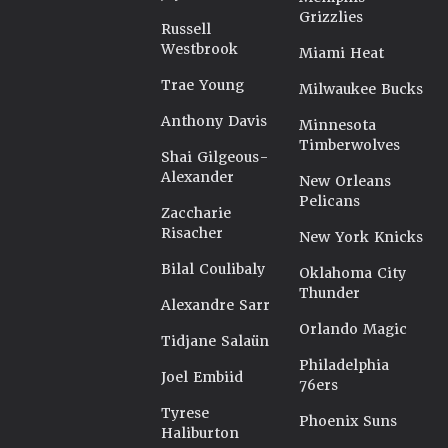
Grizzlies
Russell
Westbrook
Miami Heat
Trae Young
Milwaukee Bucks
Anthony Davis
Minnesota
Timberwolves
Shai Gilgeous-
Alexander
New Orleans
Pelicans
Zaccharie
Risacher
New York Knicks
Bilal Coulibaly
Oklahoma City
Thunder
Alexandre Sarr
Orlando Magic
Tidjane Salaün
Philadelphia
Joel Embiid
76ers
Tyrese
Phoenix Suns
Haliburton