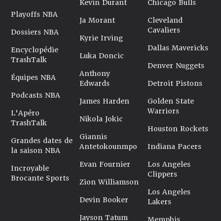
Kevin Durant
Chicago Bulls
Playoffs NBA
Ja Morant
Cleveland
Cavaliers
Dossiers NBA
Kyrie Irving
Dallas Mavericks
Encyclopédie
Luka Doncic
TrashTalk
Denver Nuggets
Anthony
Équipes NBA
Edwards
Detroit Pistons
Podcasts NBA
James Harden
Golden State
Warriors
L'Apéro
Nikola Jokic
TrashTalk
Houston Rockets
Giannis
Grandes dates de
Antetokounmpo
Indiana Pacers
la saison NBA
Evan Fournier
Los Angeles
Incroyable
Clippers
Brocante Sports
Zion Williamson
Los Angeles
Devin Booker
Lakers
Jayson Tatum
Memphis