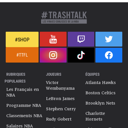
#SHOP
#TTFL
RUBRIQUES
JOUEURS
ÉQUIPES
POPULAIRES
Victor
Atlanta Hawks
Wembanyama
Les Français en
Boston Celtics
NBA
LeBron James
Brooklyn Nets
Programme NBA
Stephen Curry
Charlotte
Classements NBA
Rudy Gobert
Hornets
Salaires NBA