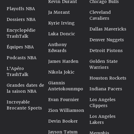
Kevin Durant
Chicago Bulls
Playoffs NBA
Ja Morant
Cleveland
Cavaliers
Dossiers NBA
Kyrie Irving
Dallas Mavericks
Encyclopédie
Luka Doncic
TrashTalk
Denver Nuggets
Anthony
Équipes NBA
Edwards
Detroit Pistons
Podcasts NBA
James Harden
Golden State
Warriors
L'Apéro
Nikola Jokic
TrashTalk
Houston Rockets
Giannis
Grandes dates de
Antetokounmpo
Indiana Pacers
la saison NBA
Evan Fournier
Los Angeles
Incroyable
Clippers
Brocante Sports
Zion Williamson
Los Angeles
Devin Booker
Lakers
Jayson Tatum
Memphis