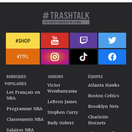
#SHOP
#TTFL
RUBRIQUES
JOUEURS
ÉQUIPES
POPULAIRES
Victor
Atlanta Hawks
Wembanyama
Les Français en
Boston Celtics
NBA
LeBron James
Brooklyn Nets
Programme NBA
Stephen Curry
Charlotte
Classements NBA
Rudy Gobert
Hornets
Salaires NBA