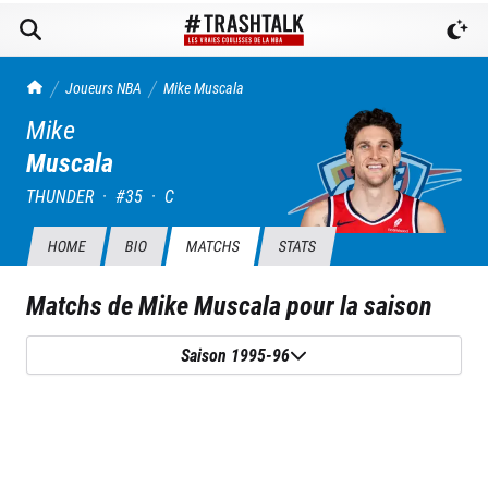
TrashTalk Actu NBA
Joueurs NBA
Mike
Muscala
Mike
Muscala
THUNDER
·
#
35
·
C
HOME
BIO
MATCHS
STATS
Matchs de
Mike Muscala
pour la saison
Saison 1995-96