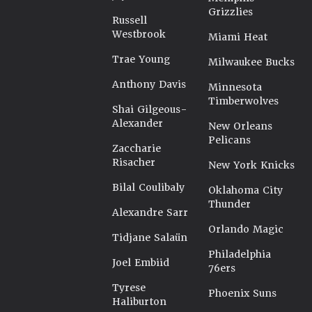
Grizzlies
Russell
Westbrook
Miami Heat
Trae Young
Milwaukee Bucks
Anthony Davis
Minnesota
Timberwolves
Shai Gilgeous-
Alexander
New Orleans
Pelicans
Zaccharie
Risacher
New York Knicks
Bilal Coulibaly
Oklahoma City
Thunder
Alexandre Sarr
Orlando Magic
Tidjane Salaün
Philadelphia
Joel Embiid
76ers
Tyrese
Phoenix Suns
Haliburton