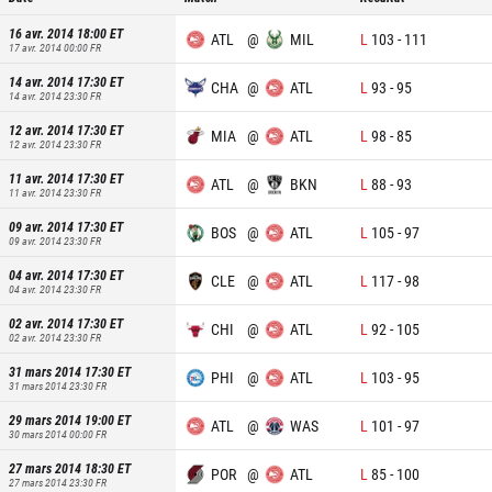
16 avr. 2014 18:00
ET
ATL
@
MIL
L
103
-
111
17 avr. 2014 00:00
FR
14 avr. 2014 17:30
ET
CHA
@
ATL
L
93
-
95
14 avr. 2014 23:30
FR
12 avr. 2014 17:30
ET
MIA
@
ATL
L
98
-
85
12 avr. 2014 23:30
FR
11 avr. 2014 17:30
ET
ATL
@
BKN
L
88
-
93
11 avr. 2014 23:30
FR
09 avr. 2014 17:30
ET
BOS
@
ATL
L
105
-
97
09 avr. 2014 23:30
FR
04 avr. 2014 17:30
ET
CLE
@
ATL
L
117
-
98
04 avr. 2014 23:30
FR
02 avr. 2014 17:30
ET
CHI
@
ATL
L
92
-
105
02 avr. 2014 23:30
FR
31 mars 2014 17:30
ET
PHI
@
ATL
L
103
-
95
31 mars 2014 23:30
FR
29 mars 2014 19:00
ET
ATL
@
WAS
L
101
-
97
30 mars 2014 00:00
FR
27 mars 2014 18:30
ET
POR
@
ATL
L
85
-
100
27 mars 2014 23:30
FR