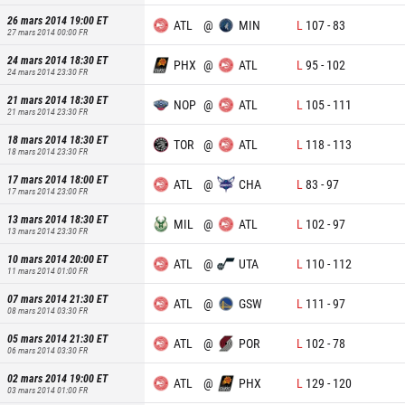
26 mars 2014 19:00
ET
ATL
@
MIN
L
107
-
83
27 mars 2014 00:00
FR
24 mars 2014 18:30
ET
PHX
@
ATL
L
95
-
102
24 mars 2014 23:30
FR
21 mars 2014 18:30
ET
NOP
@
ATL
L
105
-
111
21 mars 2014 23:30
FR
18 mars 2014 18:30
ET
TOR
@
ATL
L
118
-
113
18 mars 2014 23:30
FR
17 mars 2014 18:00
ET
ATL
@
CHA
L
83
-
97
17 mars 2014 23:00
FR
13 mars 2014 18:30
ET
MIL
@
ATL
L
102
-
97
13 mars 2014 23:30
FR
10 mars 2014 20:00
ET
ATL
@
UTA
L
110
-
112
11 mars 2014 01:00
FR
07 mars 2014 21:30
ET
ATL
@
GSW
L
111
-
97
08 mars 2014 03:30
FR
05 mars 2014 21:30
ET
ATL
@
POR
L
102
-
78
06 mars 2014 03:30
FR
02 mars 2014 19:00
ET
ATL
@
PHX
L
129
-
120
03 mars 2014 01:00
FR