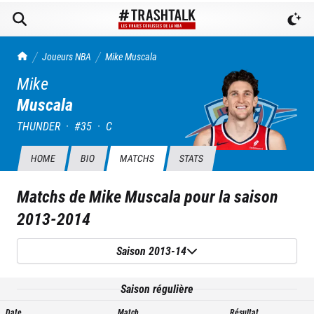
TrashTalk Actu NBA
Joueurs NBA
Mike
Muscala
Mike
Muscala
THUNDER
·
#
35
·
C
HOME
BIO
MATCHS
STATS
Matchs de
Mike Muscala
pour la saison
2013-2014
Saison 2013-14
Saison régulière
Date
Match
Résultat