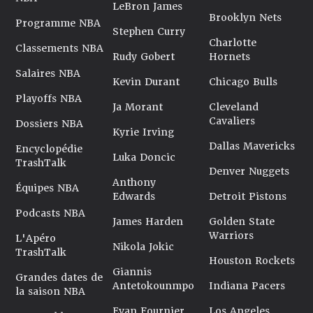
LeBron James
Brooklyn Nets
Programme NBA
Stephen Curry
Charlotte
Classements NBA
Rudy Gobert
Hornets
Salaires NBA
Kevin Durant
Chicago Bulls
Playoffs NBA
Ja Morant
Cleveland
Cavaliers
Dossiers NBA
Kyrie Irving
Dallas Mavericks
Encyclopédie
Luka Doncic
TrashTalk
Denver Nuggets
Anthony
Équipes NBA
Edwards
Detroit Pistons
Podcasts NBA
James Harden
Golden State
Warriors
L'Apéro
Nikola Jokic
TrashTalk
Houston Rockets
Giannis
Grandes dates de
Antetokounmpo
Indiana Pacers
la saison NBA
Evan Fournier
Los Angeles