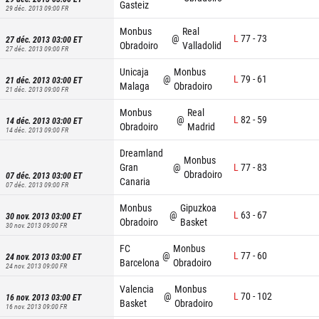
Gasteiz
29 déc. 2013 09:00
FR
Monbus
Real
@
L
77
-
73
27 déc. 2013 03:00
ET
Obradoiro
Valladolid
27 déc. 2013 09:00
FR
Unicaja
Monbus
@
L
79
-
61
21 déc. 2013 03:00
ET
Malaga
Obradoiro
21 déc. 2013 09:00
FR
Monbus
Real
@
L
82
-
59
14 déc. 2013 03:00
ET
Obradoiro
Madrid
14 déc. 2013 09:00
FR
Dreamland
Monbus
Gran
@
L
77
-
83
Obradoiro
07 déc. 2013 03:00
ET
Canaria
07 déc. 2013 09:00
FR
Monbus
Gipuzkoa
@
L
63
-
67
30 nov. 2013 03:00
ET
Obradoiro
Basket
30 nov. 2013 09:00
FR
FC
Monbus
@
L
77
-
60
24 nov. 2013 03:00
ET
Barcelona
Obradoiro
24 nov. 2013 09:00
FR
Valencia
Monbus
@
L
70
-
102
16 nov. 2013 03:00
ET
Basket
Obradoiro
16 nov. 2013 09:00
FR