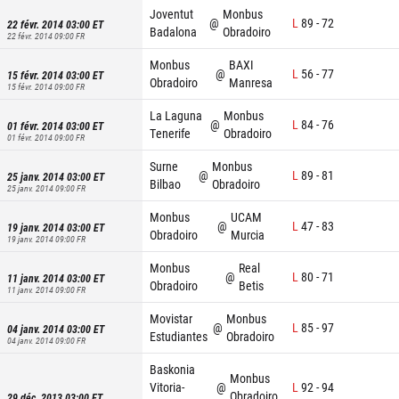
Joventut
Monbus
@
L
89
-
72
22 févr. 2014 03:00
ET
Badalona
Obradoiro
22 févr. 2014 09:00
FR
Monbus
BAXI
@
L
56
-
77
15 févr. 2014 03:00
ET
Obradoiro
Manresa
15 févr. 2014 09:00
FR
La Laguna
Monbus
@
L
84
-
76
01 févr. 2014 03:00
ET
Tenerife
Obradoiro
01 févr. 2014 09:00
FR
Surne
Monbus
@
L
89
-
81
25 janv. 2014 03:00
ET
Bilbao
Obradoiro
25 janv. 2014 09:00
FR
Monbus
UCAM
@
L
47
-
83
19 janv. 2014 03:00
ET
Obradoiro
Murcia
19 janv. 2014 09:00
FR
Monbus
Real
@
L
80
-
71
11 janv. 2014 03:00
ET
Obradoiro
Betis
11 janv. 2014 09:00
FR
Movistar
Monbus
@
L
85
-
97
04 janv. 2014 03:00
ET
Estudiantes
Obradoiro
04 janv. 2014 09:00
FR
Baskonia
Monbus
Vitoria-
@
L
92
-
94
Obradoiro
29 déc. 2013 03:00
ET