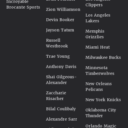
Incroyable
Clippers
Brocante Sports
Zion Williamson
Los Angeles
Devin Booker
Lakers
Jayson Tatum
Memphis
Grizzlies
Russell
Westbrook
Miami Heat
Trae Young
Milwaukee Bucks
Anthony Davis
Minnesota
Timberwolves
Shai Gilgeous-
Alexander
New Orleans
Pelicans
Zaccharie
Risacher
New York Knicks
Bilal Coulibaly
Oklahoma City
Thunder
Alexandre Sarr
Orlando Magic