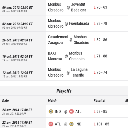
Monbus
Joventut
@
L
70
-
63
09 nov. 2013 03:00
ET
Obradoiro
Badalona
09 nov. 2013 09:00
FR
Monbus
@
Fuenlabrada
L
73
-
78
02 nov. 2013 04:00
ET
Obradoiro
02 nov. 2013 09:00
FR
Casademont
Monbus
@
L
82
-
86
26 oct. 2013 02:00
ET
Zaragoza
Obradoiro
26 oct. 2013 08:00
FR
BAXI
Monbus
@
L
71
-
88
19 oct. 2013 02:00
ET
Manresa
Obradoiro
19 oct. 2013 08:00
FR
Monbus
La Laguna
@
L
76
-
74
12 oct. 2013 12:00
ET
Obradoiro
Tenerife
12 oct. 2013 18:00
FR
Playoffs
Date
Match
Résultat
M
24 avr. 2014 17:00
ET
IND
@
ATL
L
98
-
85
24 avr. 2014 23:00
FR
22 avr. 2014 17:00
ET
ATL
@
IND
L
101
-
85
22 avr. 2014 23:00
FR