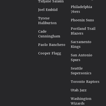
Tidjane Salaün
Philadelphia
Joel Embiid
76ers
Tyrese
Phoenix Suns
Haliburton
Portland Trail
Cade
Blazers
Cunningham
Sacramento
Paolo Banchero
Kings
Cooper Flagg
San Antonio
Spurs
Seattle
Supersonics
Toronto Raptors
Utah Jazz
Washington
Wizards