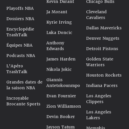
Kevin Durant
Chicago Bulls
Playoffs NBA
Ja Morant
Cleveland
Cavaliers
Dossiers NBA
Kyrie Irving
Dallas Mavericks
Encyclopédie
Luka Doncic
TrashTalk
Denver Nuggets
Anthony
Équipes NBA
Edwards
Detroit Pistons
Podcasts NBA
James Harden
Golden State
Warriors
L'Apéro
Nikola Jokic
TrashTalk
Houston Rockets
Giannis
Grandes dates de
Antetokounmpo
Indiana Pacers
la saison NBA
Evan Fournier
Los Angeles
Incroyable
Clippers
Brocante Sports
Zion Williamson
Los Angeles
Devin Booker
Lakers
Jayson Tatum
Memphis