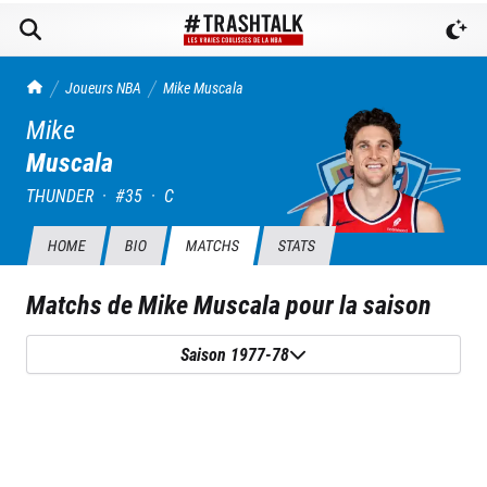
TrashTalk Actu NBA
Joueurs NBA
Mike
Muscala
Mike
Muscala
THUNDER
·
#
35
·
C
HOME
BIO
MATCHS
STATS
Matchs de
Mike Muscala
pour la saison
Saison 1977-78