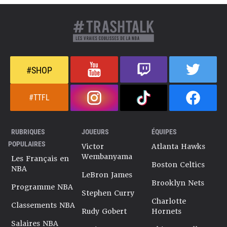
#SHOP
#TTFL
RUBRIQUES
JOUEURS
ÉQUIPES
POPULAIRES
Victor
Atlanta Hawks
Wembanyama
Les Français en
Boston Celtics
NBA
LeBron James
Brooklyn Nets
Programme NBA
Stephen Curry
Charlotte
Classements NBA
Rudy Gobert
Hornets
Salaires NBA