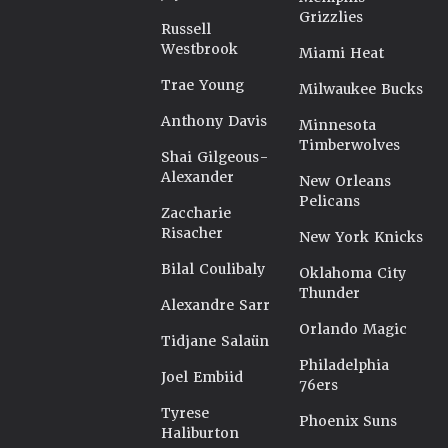
Grizzlies
Russell
Westbrook
Miami Heat
Trae Young
Milwaukee Bucks
Anthony Davis
Minnesota
Timberwolves
Shai Gilgeous-
Alexander
New Orleans
Pelicans
Zaccharie
Risacher
New York Knicks
Bilal Coulibaly
Oklahoma City
Thunder
Alexandre Sarr
Orlando Magic
Tidjane Salaün
Philadelphia
Joel Embiid
76ers
Tyrese
Phoenix Suns
Haliburton