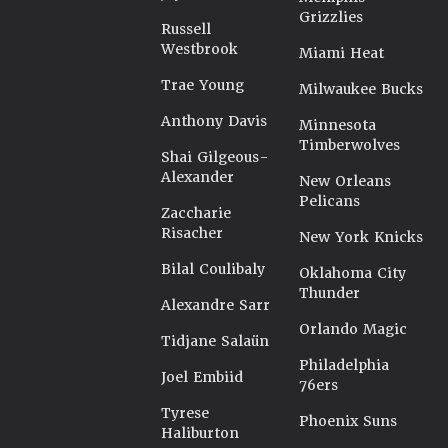
Grizzlies
Russell
Westbrook
Miami Heat
Trae Young
Milwaukee Bucks
Anthony Davis
Minnesota
Timberwolves
Shai Gilgeous-
Alexander
New Orleans
Pelicans
Zaccharie
Risacher
New York Knicks
Bilal Coulibaly
Oklahoma City
Thunder
Alexandre Sarr
Orlando Magic
Tidjane Salaün
Philadelphia
Joel Embiid
76ers
Tyrese
Phoenix Suns
Haliburton