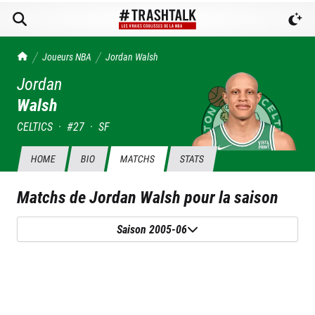
TrashTalk Actu NBA
Joueurs NBA
Jordan
Walsh
Jordan
Walsh
CELTICS
·
#
27
·
SF
HOME
BIO
MATCHS
STATS
Matchs de
Jordan Walsh
pour la saison
Saison 2005-06