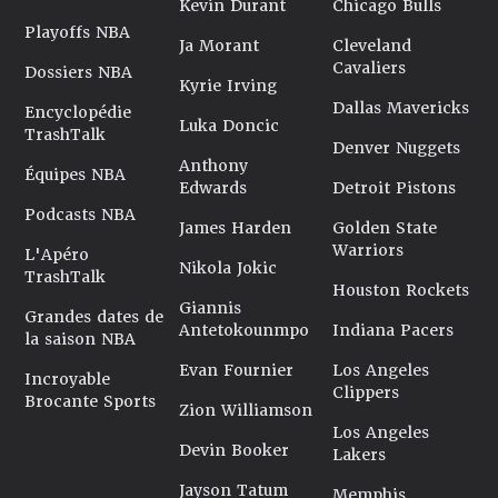
Kevin Durant
Chicago Bulls
Playoffs NBA
Ja Morant
Cleveland
Cavaliers
Dossiers NBA
Kyrie Irving
Dallas Mavericks
Encyclopédie
Luka Doncic
TrashTalk
Denver Nuggets
Anthony
Équipes NBA
Edwards
Detroit Pistons
Podcasts NBA
James Harden
Golden State
Warriors
L'Apéro
Nikola Jokic
TrashTalk
Houston Rockets
Giannis
Grandes dates de
Antetokounmpo
Indiana Pacers
la saison NBA
Evan Fournier
Los Angeles
Incroyable
Clippers
Brocante Sports
Zion Williamson
Los Angeles
Devin Booker
Lakers
Jayson Tatum
Memphis