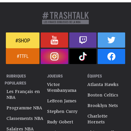
#SHOP
#TTFL
RUBRIQUES
JOUEURS
ÉQUIPES
POPULAIRES
Victor
Atlanta Hawks
Wembanyama
Les Français en
Boston Celtics
NBA
LeBron James
Brooklyn Nets
Programme NBA
Stephen Curry
Charlotte
Classements NBA
Rudy Gobert
Hornets
Salaires NBA