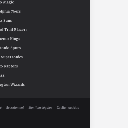
o Magic
elphia 76ers
x Suns
nd Trail Blazers
mento Kings
tonio Spurs
e Supersonics
o Raptors
azz
ngton Wizards
té
Recrutement
Mentions légales
Gestion cookies