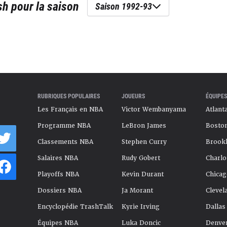
sh
pour la saison
Saison 1992-93
RUBRIQUES POPULAIRES
JOUEURS
ÉQUIPES
Les Français en NBA
Victor Wembanyama
Atlant
Programme NBA
LeBron James
Boston
Classements NBA
Stephen Curry
Brookl
Salaires NBA
Rudy Gobert
Charlo
Playoffs NBA
Kevin Durant
Chicag
Dossiers NBA
Ja Morant
Clevel
Encyclopédie TrashTalk
Kyrie Irving
Dallas
Équipes NBA
Luka Doncic
Denve