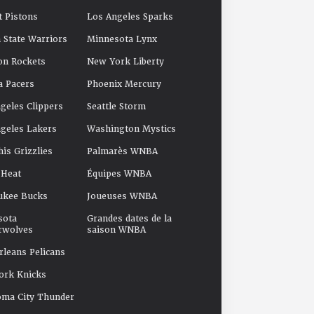
t Pistons
Los Angeles Sparks
 State Warriors
Minnesota Lynx
on Rockets
New York Liberty
a Pacers
Phoenix Mercury
geles Clippers
Seattle Storm
geles Lakers
Washington Mystics
s Grizzlies
Palmarès WNBA
 Heat
Équipes WNBA
ukee Bucks
Joueuses WNBA
sota
Grandes dates de la
rwolves
saison WNBA
leans Pelicans
ork Knicks
oma City Thunder