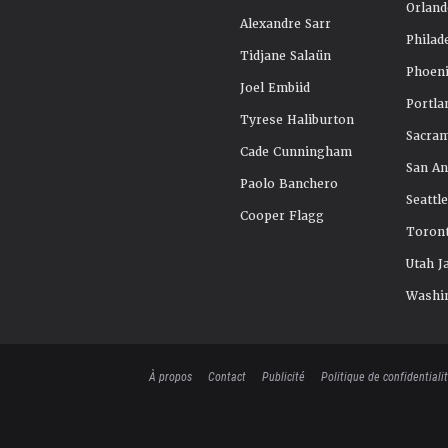
Orland
Alexandre Sarr
Philad
Tidjane Salaün
Phoeni
Joel Embiid
Portla
Tyrese Haliburton
Sacra
Cade Cunningham
San An
Paolo Banchero
Seattl
Cooper Flagg
Toront
Utah J
Washi
À propos
Contact
Publicité
Politique de confidentiali