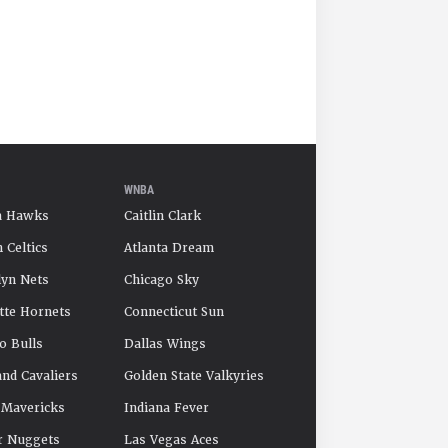
WNBA
a Hawks
Caitlin Clark
 Celtics
Atlanta Dream
yn Nets
Chicago Sky
tte Hornets
Connecticut Sun
o Bulls
Dallas Wings
and Cavaliers
Golden State Valkyries
 Mavericks
Indiana Fever
r Nuggets
Las Vegas Aces