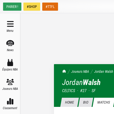
PARIER !
#SHOP
#TTFL
Menu
News
Équipes NBA
TrashTalk Actu NBA
Joueurs NBA
Jordan
Walsh
Jordan
Walsh
Joueurs NBA
CELTICS
·
#
27
·
SF
HOME
BIO
MATCHS
Classement