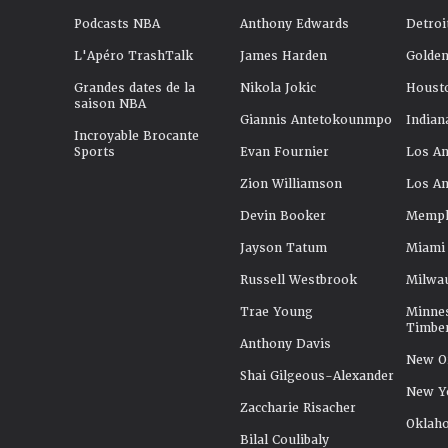
Podcasts NBA
Anthony Edwards
Detroi
L'Apéro TrashTalk
James Harden
Golden
Grandes dates de la
Nikola Jokic
Houst
saison NBA
Giannis Antetokounmpo
Indian
Incroyable Brocante
Sports
Evan Fournier
Los An
Zion Williamson
Los An
Devin Booker
Memphi
Jayson Tatum
Miami
Russell Westbrook
Milwa
Trae Young
Minne
Timbe
Anthony Davis
New Or
Shai Gilgeous-Alexander
New Y
Zaccharie Risacher
Oklah
Bilal Coulibaly