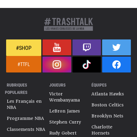
#SHOP
#TTFL
RUBRIQUES
JOUEURS
ÉQUIPES
POPULAIRES
Victor
Atlanta Hawks
Wembanyama
Les Français en
Boston Celtics
NBA
LeBron James
Brooklyn Nets
Programme NBA
Stephen Curry
Charlotte
Classements NBA
Rudy Gobert
Hornets