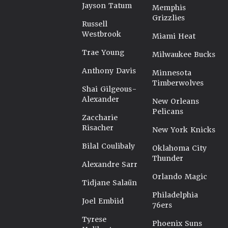
Jayson Tatum
Memphis
Grizzlies
Russell
Westbrook
Miami Heat
Trae Young
Milwaukee Bucks
Anthony Davis
Minnesota
Timberwolves
Shai Gilgeous-
Alexander
New Orleans
Pelicans
Zaccharie
Risacher
New York Knicks
Bilal Coulibaly
Oklahoma City
Thunder
Alexandre Sarr
Orlando Magic
Tidjane Salaün
Philadelphia
Joel Embiid
76ers
Tyrese
Phoenix Suns