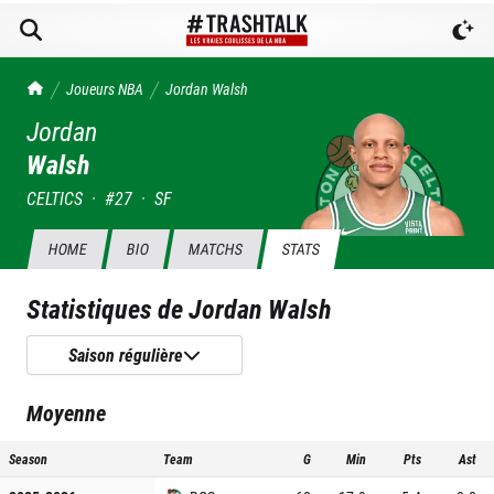
TrashTalk Actu NBA
Joueurs NBA
Jordan
Walsh
Jordan
Walsh
CELTICS
·
#
27
·
SF
HOME
BIO
MATCHS
STATS
Statistiques de
Jordan Walsh
Saison régulière
Moyenne
Season
Team
G
Min
Pts
Ast