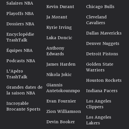
Salaires NBA
Kevin Durant
Chicago Bulls
Playoffs NBA
Ja Morant
Cleveland
Cavaliers
Dossiers NBA
Kyrie Irving
Dallas Mavericks
Encyclopédie
Luka Doncic
TrashTalk
Denver Nuggets
Anthony
Équipes NBA
Edwards
Detroit Pistons
Podcasts NBA
James Harden
Golden State
Warriors
L'Apéro
Nikola Jokic
TrashTalk
Houston Rockets
Giannis
Grandes dates de
Antetokounmpo
Indiana Pacers
la saison NBA
Evan Fournier
Los Angeles
Incroyable
Clippers
Brocante Sports
Zion Williamson
Los Angeles
Devin Booker
Lakers