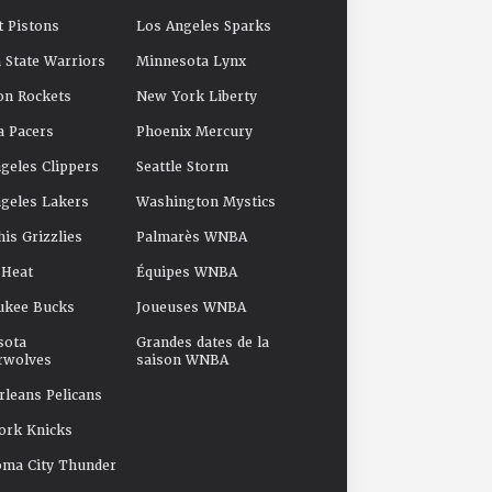
t Pistons
Los Angeles Sparks
 State Warriors
Minnesota Lynx
on Rockets
New York Liberty
a Pacers
Phoenix Mercury
geles Clippers
Seattle Storm
geles Lakers
Washington Mystics
s Grizzlies
Palmarès WNBA
 Heat
Équipes WNBA
ukee Bucks
Joueuses WNBA
sota
Grandes dates de la
rwolves
saison WNBA
leans Pelicans
ork Knicks
oma City Thunder