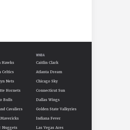
WNBA
a Hawks
Caitlin Clark
 Celtics
Atlanta Dream
yn Nets
Chicago Sky
tte Hornets
Connecticut Sun
o Bulls
Dallas Wings
and Cavaliers
Golden State Valkyries
 Mavericks
Indiana Fever
r Nuggets
Las Vegas Aces