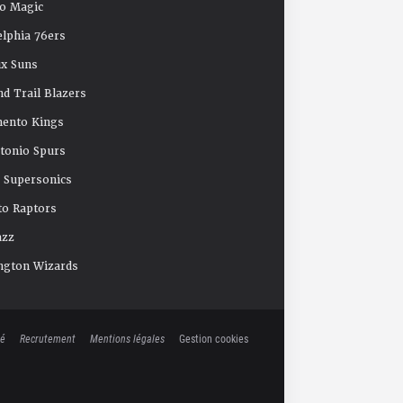
o Magic
elphia 76ers
x Suns
nd Trail Blazers
mento Kings
tonio Spurs
e Supersonics
o Raptors
azz
ngton Wizards
té
Recrutement
Mentions légales
Gestion cookies