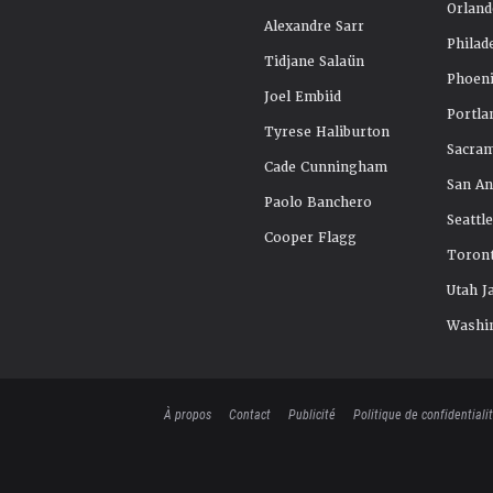
Orland
Alexandre Sarr
Philad
Tidjane Salaün
Phoeni
Joel Embiid
Portla
Tyrese Haliburton
Sacra
Cade Cunningham
San An
Paolo Banchero
Seattl
Cooper Flagg
Toront
Utah J
Washi
À propos
Contact
Publicité
Politique de confidentiali