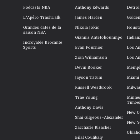
Podcasts NBA
Anthony Edwards
Detroi
L'Apéro TrashTalk
James Harden
Golden
Grandes dates de la
Nikola Jokic
Houst
saison NBA
Giannis Antetokounmpo
Indian
Incroyable Brocante
Sports
Evan Fournier
Los An
Zion Williamson
Los An
Devin Booker
Memphi
Jayson Tatum
Miami
Russell Westbrook
Milwa
Trae Young
Minne
Timbe
Anthony Davis
New Or
Shai Gilgeous-Alexander
New Y
Zaccharie Risacher
Oklah
Bilal Coulibaly