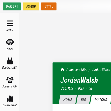
PARIER !
#SHOP
#TTFL
Menu
News
Équipes NBA
TrashTalk Actu NBA
Joueurs NBA
Jordan
Walsh
Jordan
Walsh
Joueurs NBA
CELTICS
·
#
27
·
SF
HOME
BIO
MATCHS
Classement