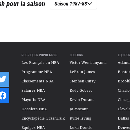
sh
pour la saison
Saison 1987-88
RUBRIQUES POPULAIRES
JOUEURS
ÉQUIPES
Les Français en NBA
Victor Wembanyama
Atlant
Programme NBA
LeBron James
Boston
Classements NBA
Stephen Curry
Brookl
Salaires NBA
Rudy Gobert
Charlo
Playoffs NBA
Kevin Durant
Chicag
Dossiers NBA
Ja Morant
Clevel
Encyclopédie TrashTalk
Kyrie Irving
Dallas
Équipes NBA
Luka Doncic
Denve