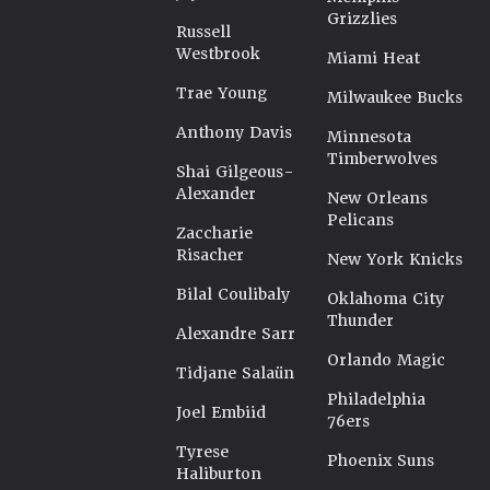
Grizzlies
Russell
Westbrook
Miami Heat
Trae Young
Milwaukee Bucks
Anthony Davis
Minnesota
Timberwolves
Shai Gilgeous-
Alexander
New Orleans
Pelicans
Zaccharie
Risacher
New York Knicks
Bilal Coulibaly
Oklahoma City
Thunder
Alexandre Sarr
Orlando Magic
Tidjane Salaün
Philadelphia
Joel Embiid
76ers
Tyrese
Phoenix Suns
Haliburton