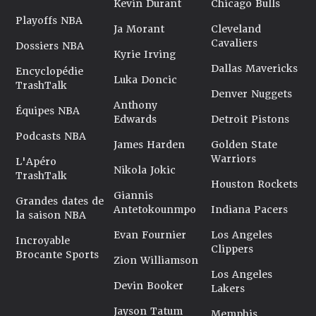
Kevin Durant
Chicago Bulls
Playoffs NBA
Ja Morant
Cleveland
Cavaliers
Dossiers NBA
Kyrie Irving
Dallas Mavericks
Encyclopédie
Luka Doncic
TrashTalk
Denver Nuggets
Anthony
Équipes NBA
Edwards
Detroit Pistons
Podcasts NBA
James Harden
Golden State
Warriors
L'Apéro
Nikola Jokic
TrashTalk
Houston Rockets
Giannis
Grandes dates de
Antetokounmpo
Indiana Pacers
la saison NBA
Evan Fournier
Los Angeles
Incroyable
Clippers
Brocante Sports
Zion Williamson
Los Angeles
Devin Booker
Lakers
Jayson Tatum
Memphis