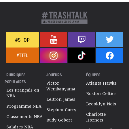
#SHOP
#TTFL
RUBRIQUES
JOUEURS
ÉQUIPES
POPULAIRES
Victor
Atlanta Hawks
Wembanyama
Les Français en
Boston Celtics
NBA
LeBron James
Brooklyn Nets
Programme NBA
Stephen Curry
Charlotte
Classements NBA
Rudy Gobert
Hornets
Salaires NBA