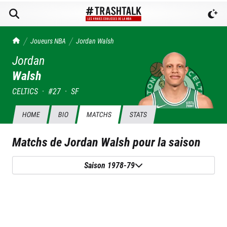
TrashTalk Actu NBA
Joueurs NBA
Jordan
Walsh
Jordan
Walsh
CELTICS
·
#
27
·
SF
HOME
BIO
MATCHS
STATS
Matchs de
Jordan Walsh
pour la saison
Saison 1978-79